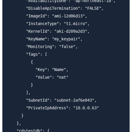
        "AvailabilityZone": "ap-northeast-1a",

        "DisableApiTermination": "FALSE",

        "ImageId": "ami-12d86d13",

        "InstanceType": "t1.micro",

        "KernelId": "aki-d209a2d3",

        "KeyName": "my_keypair",

        "Monitoring": "false",

        "Tags": [

          {

            "Key": "Name",

            "Value": "nat"

          }

        ],

        "SubnetId": "subnet-2af6e843",

        "PrivateIpAddress": "10.0.0.63"

      }

    },

    "rdstestdb": {
