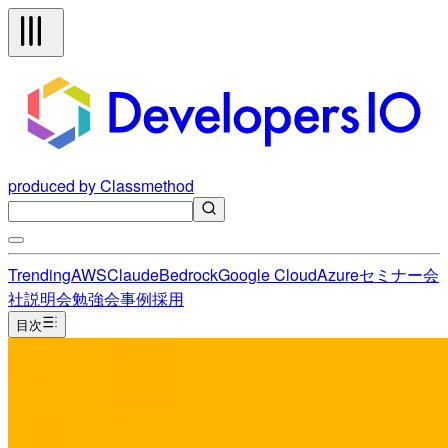
produced by Classmethod
Trending
AWS
Claude
Bedrock
Google Cloud
Azure
セミナー
会
社説明会
勉強会
事例
採用
目次