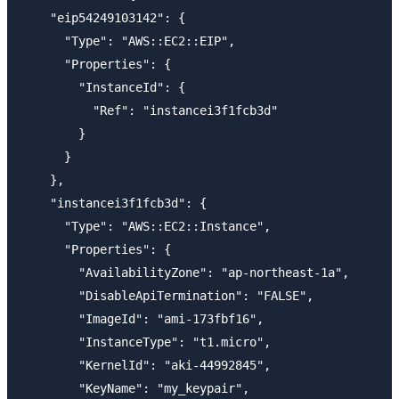
    "eip54249103142": {

      "Type": "AWS::EC2::EIP",

      "Properties": {

        "InstanceId": {

          "Ref": "instancei3f1fcb3d"

        }

      }

    },

    "instancei3f1fcb3d": {

      "Type": "AWS::EC2::Instance",

      "Properties": {

        "AvailabilityZone": "ap-northeast-1a",

        "DisableApiTermination": "FALSE",

        "ImageId": "ami-173fbf16",

        "InstanceType": "t1.micro",

        "KernelId": "aki-44992845",

        "KeyName": "my_keypair",
