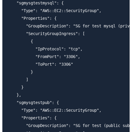
    "sgmysgtestmysql": {

      "Type": "AWS::EC2::SecurityGroup",

      "Properties": {

        "GroupDescription": "SG for test mysql (priva
        "SecurityGroupIngress": [

          {

            "IpProtocol": "tcp",

            "FromPort": "3306",

            "ToPort": "3306"

          }

        ]

      }

    },

    "sgmysgtestpub": {

      "Type": "AWS::EC2::SecurityGroup",

      "Properties": {

        "GroupDescription": "SG for test (public subn