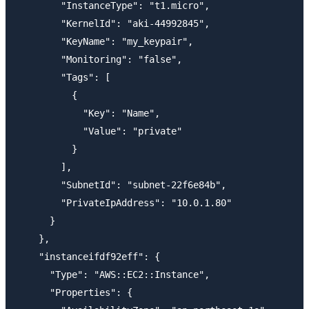
        "InstanceType": "t1.micro",

        "KernelId": "aki-44992845",

        "KeyName": "my_keypair",

        "Monitoring": "false",

        "Tags": [

          {

            "Key": "Name",

            "Value": "private"

          }

        ],

        "SubnetId": "subnet-22f6e84b",

        "PrivateIpAddress": "10.0.1.80"

      }

    },

    "instanceifdf92eff": {

      "Type": "AWS::EC2::Instance",

      "Properties": {
