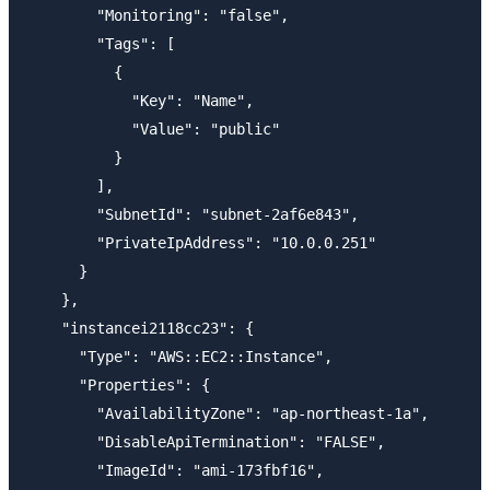
        "Monitoring": "false",

        "Tags": [

          {

            "Key": "Name",

            "Value": "public"

          }

        ],

        "SubnetId": "subnet-2af6e843",

        "PrivateIpAddress": "10.0.0.251"

      }

    },

    "instancei2118cc23": {

      "Type": "AWS::EC2::Instance",

      "Properties": {

        "AvailabilityZone": "ap-northeast-1a",

        "DisableApiTermination": "FALSE",

        "ImageId": "ami-173fbf16",
