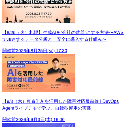
【8/25（火）札幌】生成AIを“会社の武器”にする方法〜AWS
で加速するデータ分析と、安全に導入する仕組み〜
開催前
2026年8月25日(火) 17:30
【9/3（木）東京】AIを活用した障害対応最前線 | DevOps
Agentライブデモで学ぶ、自律型運用の実践
開催前
2026年9月3日(木) 16:00