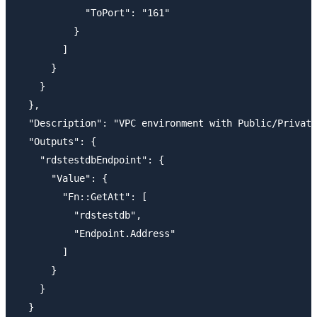
            "ToPort": "161"

          }

        ]

      }

    }

  },

  "Description": "VPC environment with Public/Private
  "Outputs": {

    "rdstestdbEndpoint": {

      "Value": {

        "Fn::GetAtt": [

          "rdstestdb",

          "Endpoint.Address"

        ]

      }

    }

  }
