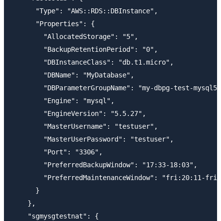
      "Type": "AWS::RDS::DBInstance",

      "Properties": {

        "AllocatedStorage": "5",

        "BackupRetentionPeriod": "0",

        "DBInstanceClass": "db.t1.micro",

        "DBName": "MyDatabase",

        "DBParameterGroupName": "my-dbpg-test-mysql55
        "Engine": "mysql",

        "EngineVersion": "5.5.27",

        "MasterUsername": "testuser",

        "MasterUserPassword": "testuser",

        "Port": "3306",

        "PreferredBackupWindow": "17:33-18:03",

        "PreferredMaintenanceWindow": "fri:20:11-fri:
      }

    },

    "sgmysgtestnat": {
