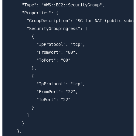
      "Type": "AWS::EC2::SecurityGroup",

      "Properties": {

        "GroupDescription": "SG for NAT (public subne
        "SecurityGroupIngress": [

          {

            "IpProtocol": "tcp",

            "FromPort": "80",

            "ToPort": "80"

          },

          {

            "IpProtocol": "tcp",

            "FromPort": "22",

            "ToPort": "22"

          }

        ]

      }

    },
