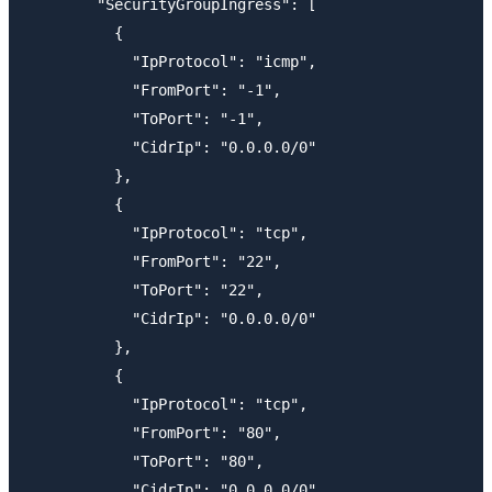
        "SecurityGroupIngress": [

          {

            "IpProtocol": "icmp",

            "FromPort": "-1",

            "ToPort": "-1",

            "CidrIp": "0.0.0.0/0"

          },

          {

            "IpProtocol": "tcp",

            "FromPort": "22",

            "ToPort": "22",

            "CidrIp": "0.0.0.0/0"

          },

          {

            "IpProtocol": "tcp",

            "FromPort": "80",

            "ToPort": "80",

            "CidrIp": "0.0.0.0/0"
