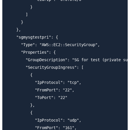
          }

        ]

      }

    },

    "sgmysgtestpri": {

      "Type": "AWS::EC2::SecurityGroup",

      "Properties": {

        "GroupDescription": "SG for test (private sub
        "SecurityGroupIngress": [

          {

            "IpProtocol": "tcp",

            "FromPort": "22",

            "ToPort": "22"

          },

          {

            "IpProtocol": "udp",

            "FromPort": "161",
