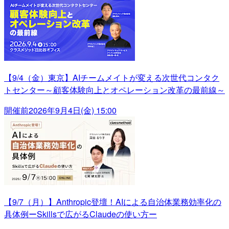
【9/4（金）東京】AIチームメイトが変える次世代コンタク
トセンター～顧客体験向上とオペレーション改革の最前線～
開催前
2026年9月4日(金) 15:00
【9/7（月）】Anthropic登壇！AIによる自治体業務効率化の
具体例ーSkillsで広がるClaudeの使い方ー