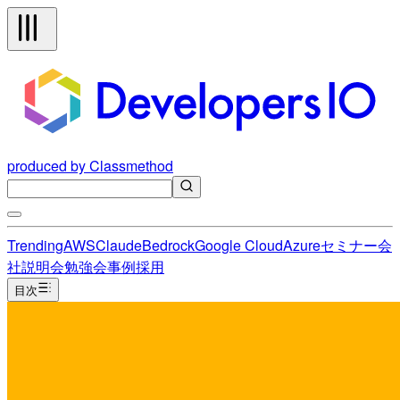
produced by Classmethod
Trending
AWS
Claude
Bedrock
Google Cloud
Azure
セミナー
会
社説明会
勉強会
事例
採用
目次