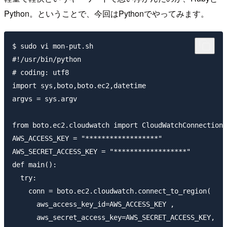
Python。ということで、今回はPythonでやってみます。
$ sudo vi mon-put.sh

#!/usr/bin/python  

# coding: utf8  

import sys,boto,boto.ec2,datetime

argvs = sys.argv

from boto.ec2.cloudwatch import CloudWatchConnection

AWS_ACCESS_KEY = "******************"

AWS_SECRET_ACCESS_KEY = "******************"

def main():  

  try:

    conn = boto.ec2.cloudwatch.connect_to_region(

      aws_access_key_id=AWS_ACCESS_KEY ,

      aws_secret_access_key=AWS_SECRET_ACCESS_KEY,
