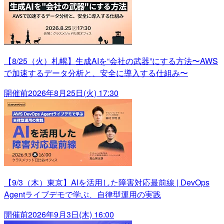
【8/25（火）札幌】生成AIを“会社の武器”にする方法〜AWS
で加速するデータ分析と、安全に導入する仕組み〜
開催前
2026年8月25日(火) 17:30
【9/3（木）東京】AIを活用した障害対応最前線 | DevOps
Agentライブデモで学ぶ、自律型運用の実践
開催前
2026年9月3日(木) 16:00