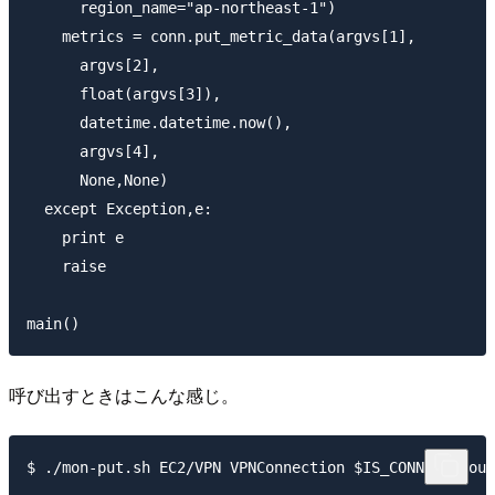
      region_name="ap-northeast-1")

    metrics = conn.put_metric_data(argvs[1],

      argvs[2],

      float(argvs[3]),

      datetime.datetime.now(),

      argvs[4],

      None,None)

  except Exception,e:

    print e

    raise

呼び出すときはこんな感じ。