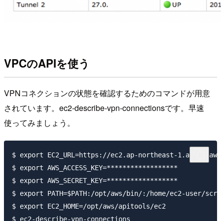
VPCのAPIを使う
VPNコネクションの状態を確認するためのコマンドが用意
されています。ec2-describe-vpn-connectionsです。早速
使ってみましょう。
$ export EC2_URL=https://ec2.ap-northeast-1.amazonaws
$ export AWS_ACCESS_KEY=******************

$ export AWS_SECRET_KEY=******************

$ export PATH=$PATH:/opt/aws/bin/:/home/ec2-user/scri
$ export EC2_HOME=/opt/aws/apitools/ec2

$ ec2-describe-vpn-connections 
