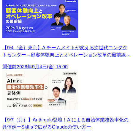
【9/4（金）東京】AIチームメイトが変える次世代コンタク
トセンター～顧客体験向上とオペレーション改革の最前線～
開催前
2026年9月4日(金) 15:00
【9/7（月）】Anthropic登壇！AIによる自治体業務効率化の
具体例ーSkillsで広がるClaudeの使い方ー