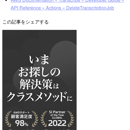
API Reference » Actions » DeleteTranscriptionJob
この記事をシェアする