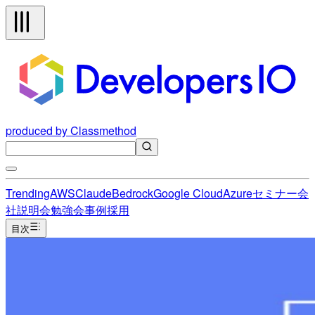
produced by Classmethod
Trending
AWS
Claude
Bedrock
Google Cloud
Azure
セミナー
会
社説明会
勉強会
事例
採用
目次