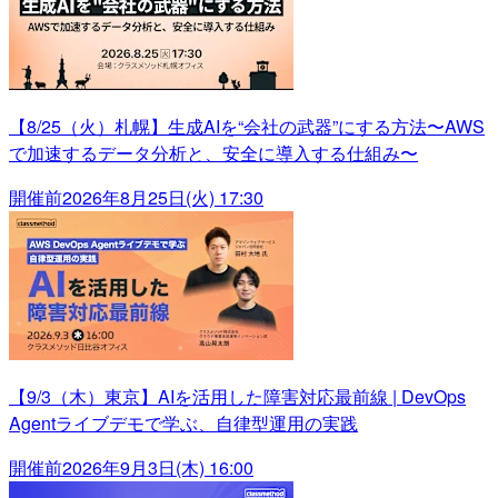
【8/25（火）札幌】生成AIを“会社の武器”にする方法〜AWS
で加速するデータ分析と、安全に導入する仕組み〜
開催前
2026年8月25日(火) 17:30
【9/3（木）東京】AIを活用した障害対応最前線 | DevOps
Agentライブデモで学ぶ、自律型運用の実践
開催前
2026年9月3日(木) 16:00