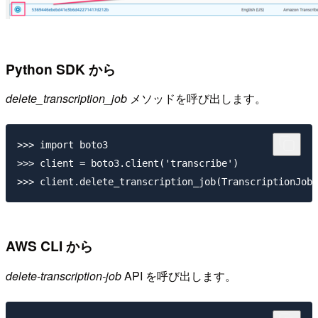
Python SDK から
delete_transcription_job
メソッドを呼び出します。
>>> import boto3

>>> client = boto3.client('transcribe')

AWS CLI から
delete-transcription-job
API を呼び出します。