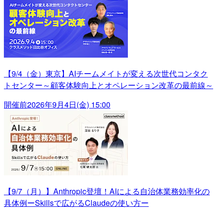
【9/4（金）東京】AIチームメイトが変える次世代コンタク
トセンター～顧客体験向上とオペレーション改革の最前線～
開催前
2026年9月4日(金) 15:00
【9/7（月）】Anthropic登壇！AIによる自治体業務効率化の
具体例ーSkillsで広がるClaudeの使い方ー