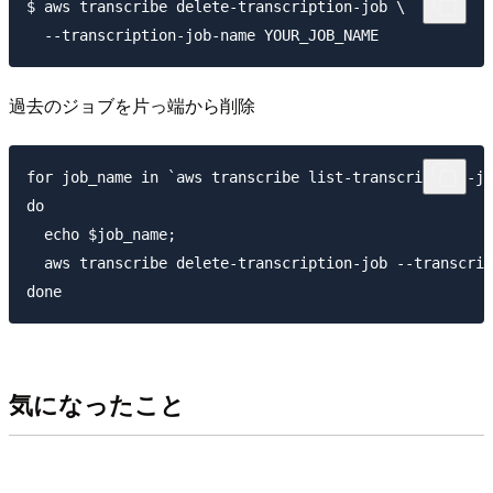
$ aws transcribe delete-transcription-job \

過去のジョブを片っ端から削除
for job_name in `aws transcribe list-transcription-jo
do

  echo $job_name;

  aws transcribe delete-transcription-job --transcrip
気になったこと