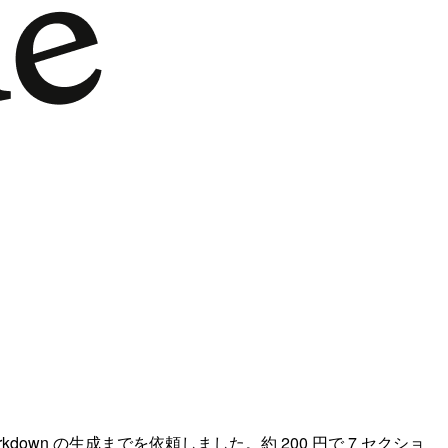
arkdown の生成までを依頼しました。約 200 円で 7 セクショ