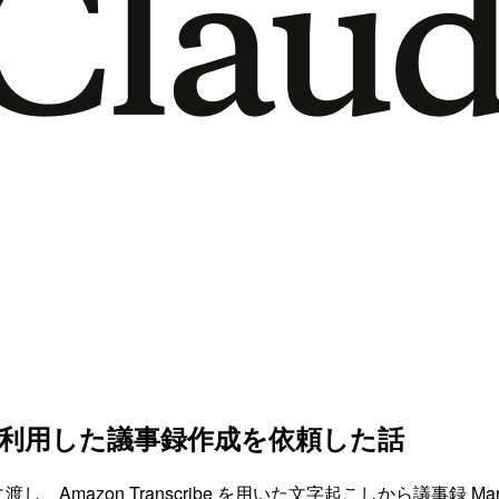
cribe を利用した議事録作成を依頼した話
に渡し、Amazon Transcribe を用いた文字起こしから議事録 M