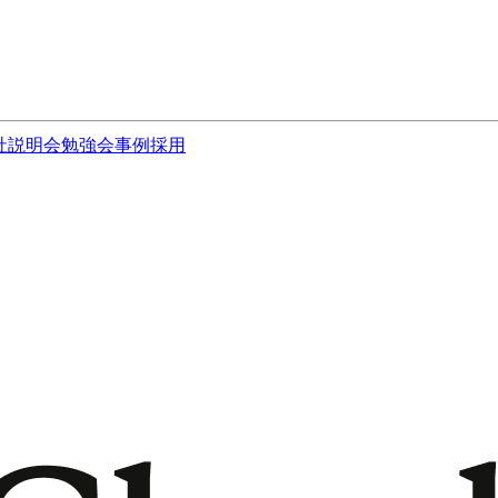
社説明会
勉強会
事例
採用