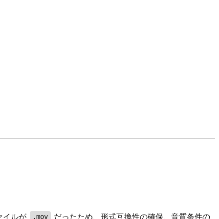
力ファイルが
だったため、形式互換性の確保、音質条件の
.mov