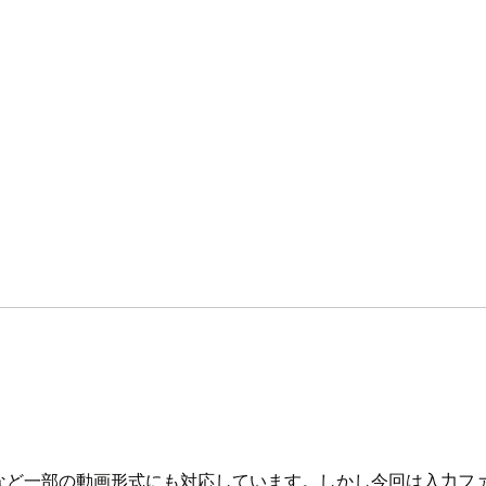
 は MP4 や WebM など一部の動画形式にも対応しています。しかし今回は入