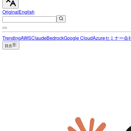
Original
English
Trending
AWS
Claude
Bedrock
Google Cloud
Azure
セミナー
会
目次