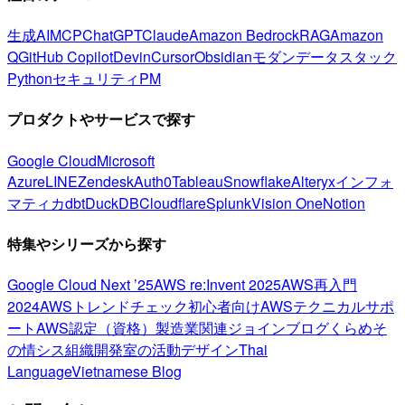
生成AI
MCP
ChatGPT
Claude
Amazon Bedrock
RAG
Amazon
Q
GitHub Copilot
Devin
Cursor
Obsidian
モダンデータスタック
Python
セキュリティ
PM
プロダクトやサービスで探す
Google Cloud
Microsoft
Azure
LINE
Zendesk
Auth0
Tableau
Snowflake
Alteryx
インフォ
マティカ
dbt
DuckDB
Cloudflare
Splunk
Vision One
Notion
特集やシリーズから探す
Google Cloud Next ’25
AWS re:Invent 2025
AWS再入門
2024
AWSトレンドチェック
初心者向け
AWSテクニカルサポ
ート
AWS認定（資格）
製造業関連
ジョインブログ
くらめそ
の情シス
組織開発室の活動
デザイン
Thai
Language
Vietnamese Blog