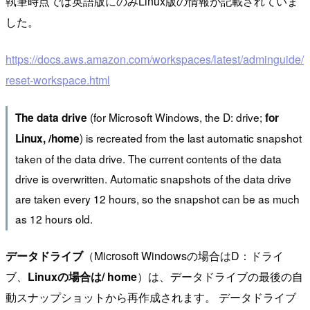
執筆時点では英語版にのみLinux版の情報が記載されていま
した。
https://docs.aws.amazon.com/workspaces/latest/adminguide/
reset-workspace.html
(for Microsoft Windows, the D: drive;
The data drive
for
) is recreated from the last automatic snapshot
Linux, /home
taken of the data drive. The current contents of the data
drive is overwritten. Automatic snapshots of the data drive
are taken every 12 hours, so the snapshot can be as much
as 12 hours old.
データドライブ
（Microsoft Windowsの場合はD：ドライ
ブ、
Linuxの場合は/ home
）は、データドライブの最後の自
動スナップショットから再作成されます。 データドライブ