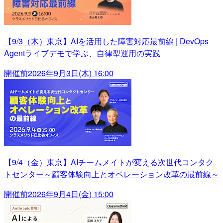
【9/3（木）東京】AIを活用した障害対応最前線 | DevOps
Agentライブデモで学ぶ、自律型運用の実践
開催前
2026年9月3日(木) 16:00
【9/4（金）東京】AIチームメイトが変える次世代コンタク
トセンター～顧客体験向上とオペレーション改革の最前線～
開催前
2026年9月4日(金) 15:00