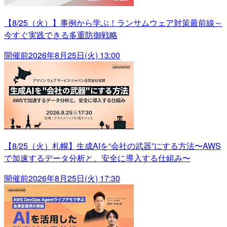
【8/25（火）】事例から学ぶ！ランサムウェア対策最前線～
今すぐ実践できる多重防御戦略
開催前
2026年8月25日(火) 13:00
【8/25（火）札幌】生成AIを“会社の武器”にする方法〜AWS
で加速するデータ分析と、安全に導入する仕組み〜
開催前
2026年8月25日(火) 17:30