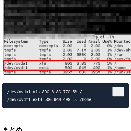
/dev/xvda1 xfs 80G 3.8G 77G 5% /

まとめ