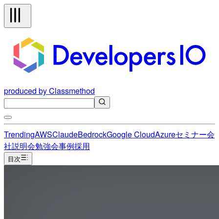
produced by Classmethod
Trending
AWS
Claude
Bedrock
Google Cloud
Azure
セミナー
会
社説明会
勉強会
事例
採用
目次