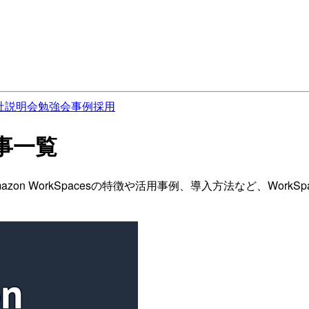
社説明会
勉強会
事例
採用
記事一覧
 Amazon WorkSpacesの特徴や活用事例、導入方法など、W