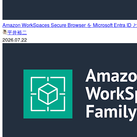
Amazon WorkSpaces Secure Browser を Microsoft Entr
平井裕二
2026.07.22