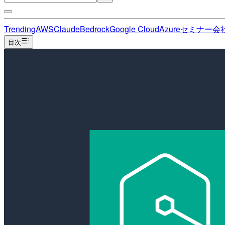
Trending
AWS
Claude
Bedrock
Google Cloud
Azure
セミナー
会
目次