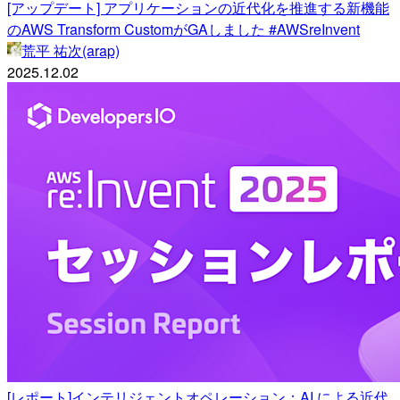
[アップデート] アプリケーションの近代化を推進する新機能
のAWS Transform CustomがGAしました #AWSreInvent
荒平 祐次(arap)
2025.12.02
[レポート]インテリジェントオペレーション：AI による近代