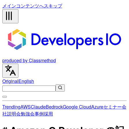
メインコンテンツへスキップ
produced by Classmethod
Original
English
Trending
AWS
Claude
Bedrock
Google Cloud
Azure
セミナー
会
社説明会
勉強会
事例
採用