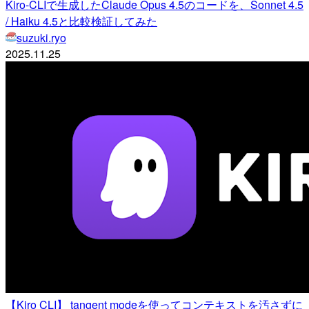
Kiro-CLIで生成したClaude Opus 4.5のコードを、Sonnet 4.5
/ Haiku 4.5と比較検証してみた
suzuki.ryo
2025.11.25
【Kiro CLI】 tangent modeを使ってコンテキストを汚さずに