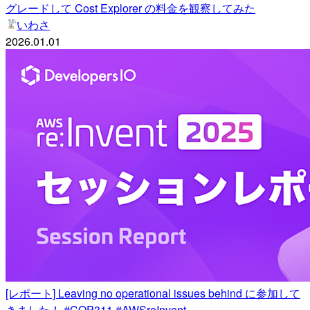
グレードして Cost Explorer の料金を観察してみた
いわさ
2026.01.01
[レポート] Leaving no operational issues behind に参加して
きました！ #COP311 #AWSreInvent