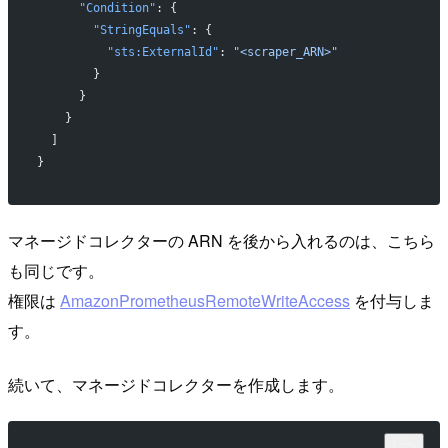
      "Condition"
: {
        "StringEquals"
: {
          "sts:ExternalId"
: 
"<scraper_ARN>"
        }
      }
    }
  ]
}
マネージドコレクターの ARN を後から入れるのは、こちら
も同じです。
権限は
AmazonPrometheusRemoteWriteAccess
を付与しま
す。
続いて、マネージドコレクターを作成します。