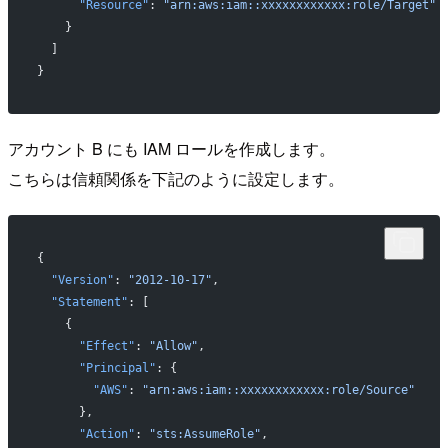
      "Resource"
: 
"arn:aws:iam::xxxxxxxxxxxx:role/Target"
    }
  ]
}
アカウント B にも IAM ロールを作成します。
こちらは信頼関係を下記のように設定します。
{
  "Version"
: 
"2012-10-17"
,
  "Statement"
: [
    {
      "Effect"
: 
"Allow"
,
      "Principal"
: {
        "AWS"
: 
"arn:aws:iam::xxxxxxxxxxxx:role/Source"
      },
      "Action"
: 
"sts:AssumeRole"
,