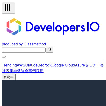
produced by Classmethod
Trending
AWS
Claude
Bedrock
Google Cloud
Azure
セミナー
会
社説明会
勉強会
事例
採用
目次