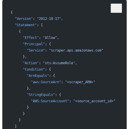
{
  "Version"
: 
"2012-10-17"
,
  "Statement"
: [
    {
      "Effect"
: 
"Allow"
,
      "Principal"
: {
        "Service"
: 
"scraper.aps.amazonaws.com"
      },
      "Action"
: 
"sts:AssumeRole"
,
      "Condition"
: {
        "ArnEquals"
: {
          "aws:SourceArn"
: 
"<scraper_ARN>"
        },
        "StringEquals"
: {
          "AWS:SourceAccount"
: 
"<source_account_id>"
        }
      }
    }
  ]