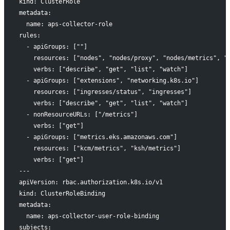
kind: ClusterRole
metadata:
  name: aps-collector-role
rules:
  - apiGroups: [""]
    resources: ["nodes", "nodes/proxy", "nodes/metrics", "
    verbs: ["describe", "get", "list", "watch"]
  - apiGroups: ["extensions", "networking.k8s.io"]
    resources: ["ingresses/status", "ingresses"]
    verbs: ["describe", "get", "list", "watch"]
  - nonResourceURLs: ["/metrics"]
    verbs: ["get"]
  - apiGroups: ["metrics.eks.amazonaws.com"]
    resources: ["kcm/metrics", "ksh/metrics"]
    verbs: ["get"]
---
apiVersion: rbac.authorization.k8s.io/v1
kind: ClusterRoleBinding
metadata:
  name: aps-collector-user-role-binding
subjects: