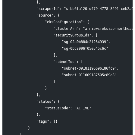
            },
            "scraperId": "s-bb6fa120-d479-4778-8291-ceb2a9
            "source": {
                "eksConfiguration": {
                    "clusterArn": "arn:aws:eks:ap-northeas
                    "securityGroupIds": [
                        "sg-02a0b884c2f264939",
                        "sg-0bc3996f05e545c6c"
                    ],
                    "subnetIds": [
                        "subnet-09181196696186fc9",
                        "subnet-011609187505c89a3"
                    ]
                }
            },
            "status": {
                "statusCode": "ACTIVE"
            },
            "tags": {}
        }
    ]