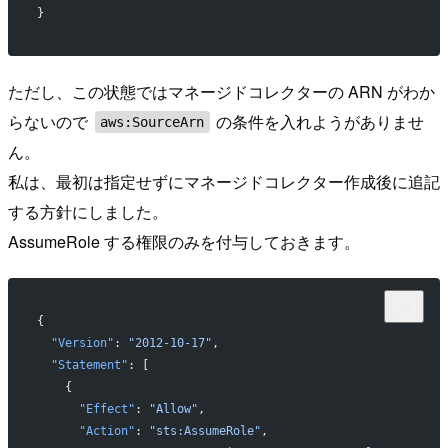
}
ただし、この状態ではマネージドコレクターの ARN がわか
らないので
の条件を入れようがありませ
aws:SourceArn
ん。
私は、最初は指定せずにマネージドコレクター作成後に追記
する方針にしました。
AssumeRole する権限のみを付与しておきます。
{
  "Version"
: 
"2012-10-17"
,
  "Statement"
: [
    {
      "Effect"
: 
"Allow"
,
      "Action"
: 
"sts:AssumeRole"
,