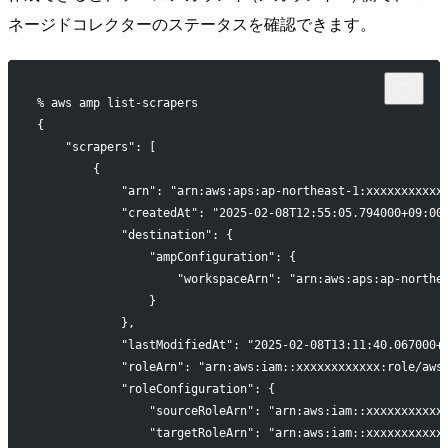
ネージドコレクターのステータスを確認できます。
% aws amp list-scrapers
{
    "scrapers": [
        {
            "arn": "arn:aws:aps:ap-northeast-1:xxxxxxxxxxx
            "createdAt": "2025-02-08T12:55:05.794000+09:00
            "destination": {
                "ampConfiguration": {
                    "workspaceArn": "arn:aws:aps:ap-northe
                }
            },
            "lastModifiedAt": "2025-02-08T13:11:40.067000+
            "roleArn": "arn:aws:iam::xxxxxxxxxxxx:role/aws
            "roleConfiguration": {
                "sourceRoleArn": "arn:aws:iam::xxxxxxxxxxx
                "targetRoleArn": "arn:aws:iam::xxxxxxxxxxx