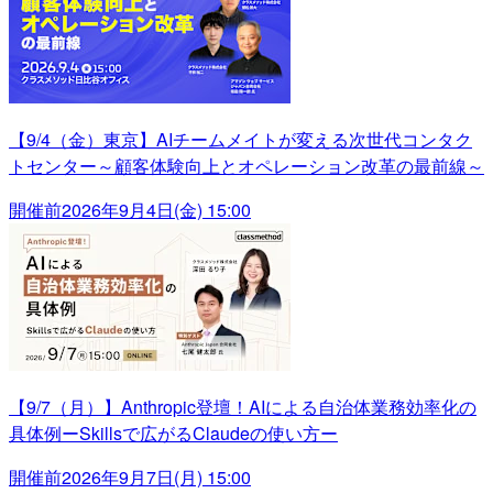
【9/4（金）東京】AIチームメイトが変える次世代コンタク
トセンター～顧客体験向上とオペレーション改革の最前線～
開催前
2026年9月4日(金) 15:00
【9/7（月）】Anthropic登壇！AIによる自治体業務効率化の
具体例ーSkillsで広がるClaudeの使い方ー
開催前
2026年9月7日(月) 15:00