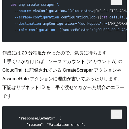
aws
 amp
 create-scraper
 \
  --source
 eksConfiguration="{clusterArn=
$EKS_CLUSTER_ARN
,
  --scrape-configuration
 configurationBlob=
$(
cat
 default.y
  --destination
 ampConfiguration="{workspaceArn=
$AMP_WORKS
  --role-configuration
 '{"sourceRoleArn":"$SOURCE_ROLE_ARN
作成には 20 分程度かかったので、気長に待ちます。
上手くいかなければ、ソースアカウント (アカウント A) の
CloudTrail に記録されている CreateScraper アクションや
AssumeRole アクションに理由が書いてあったりします。
下記はサブネット ID を上手く渡せてなかった場合のエラー
です。
    "responseElements": {
        "reason": "Validation error",