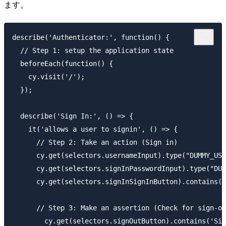
ます。
describe('Authenticator:', function() {

  // Step 1: setup the application state

  beforeEach(function() {

    cy.visit('/');

  });

  describe('Sign In:', () => {

    it('allows a user to signin', () => {

      // Step 2: Take an action (Sign in)

      cy.get(selectors.usernameInput).type("DUMMY_USE
      cy.get(selectors.signInPasswordInput).type("DUM
      cy.get(selectors.signInSignInButton).contains('
      // Step 3: Make an assertion (Check for sign-ou
        cy.get(selectors.signOutButton).contains('Sig