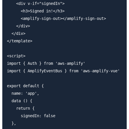
    <div v-if="signedIn">

      <h3>Signed in!</h3>

      <amplify-sign-out></amplify-sign-out>

    </div>

  </div>

</template>

<script>

import { Auth } from 'aws-amplify'

import { AmplifyEventBus } from 'aws-amplify-vue'

export default {

  name: 'app',

  data () {

    return {

      signedIn: false

  },
