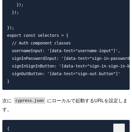
    });

  });

});

export const selectors = {

  // Auth component classes

  usernameInput: '[data-test="username-input"]',

  signInPasswordInput: '[data-test="sign-in-password-
  signInSignInButton: '[data-test="sign-in-sign-in-bu
  signOutButton: '[data-test="sign-out-button"]'

次に
にローカルで起動するURLを設定しま
cypress.json
す。
{ 
