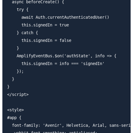
  async beforeCreate() {

    try {

      await Auth.currentAuthenticatedUser()

      this.signedIn = true

    } catch {

      this.signedIn = false

    }

    AmplifyEventBus.$on('authState', info => {

      this.signedIn = info === 'signedIn'

    }); 

  }

}

</script>

<style>

#app {

  font-family: 'Avenir', Helvetica, Arial, sans-serif
  -webkit-font-smoothing: antialiased;
