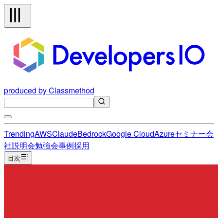
produced by Classmethod
Trending
AWS
Claude
Bedrock
Google Cloud
Azure
セミナー
会
社説明会
勉強会
事例
採用
目次