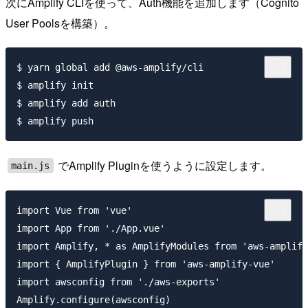
次にAmplify CLIを使って、Auth機能を追加します（Cognito
User Poolsを構築）。
$ yarn global add @aws-amplify/cli

$ amplify init

$ amplify add auth

でAmplify Pluginを使うように設定します。
main.js
import Vue from 'vue'

import App from './App.vue'

import Amplify, * as AmplifyModules from 'aws-amplify
import { AmplifyPlugin } from 'aws-amplify-vue'

import awsconfig from './aws-exports'

Amplify.configure(awsconfig)
