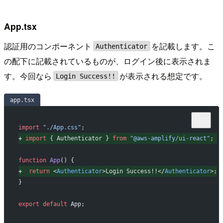
App.tsx
認証用のコンポーネント
を記載します。こ
Authenticator
の配下に記載されているものが、ログイン後に表示されま
す。今回なら
が表示される想定です。
Login Success!!
app.tsx
import
 "./App.css"
;
+
 import
 { Authenticator } 
from
 "@aws-amplify/ui-react"
;
function
 App
() {
+
  return
 <
Authenticator
>Login Success!!</
Authenticator
>;
}
export
 default
 App;