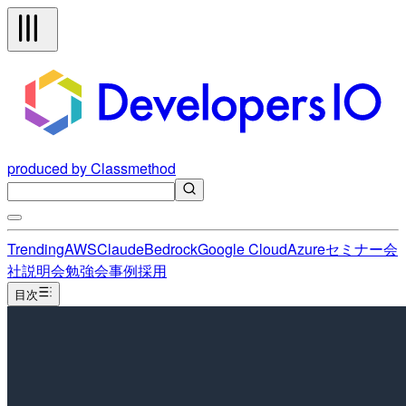
produced by Classmethod
Trending
AWS
Claude
Bedrock
Google Cloud
Azure
セミナー
会
社説明会
勉強会
事例
採用
目次