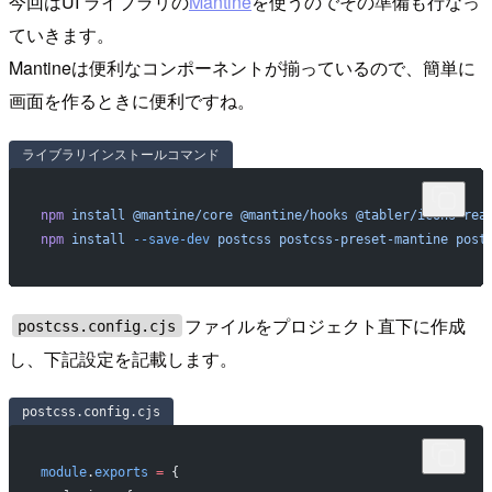
今回はUI ライブラリの
Mantine
を使うのでその準備も行なっ
ていきます。
Mantineは便利なコンポーネントが揃っているので、簡単に
画面を作るときに便利ですね。
ライブラリインストールコマンド
npm
 install
 @mantine/core
 @mantine/hooks
 @tabler/icons-rea
npm
 install
 --save-dev
 postcss
 postcss-preset-mantine
 post
ファイルをプロジェクト直下に作成
postcss.config.cjs
し、下記設定を記載します。
postcss.config.cjs
module
.
exports
 =
 {