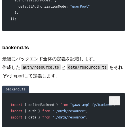
  authorizationModes: {
    defaultAuthorizationMode: 
"userPool"
  },
});
backend.ts
最後にバックエンド全体の定義を記載します。
作成した
と
をそれ
auth/resource.ts
data/resourcce.ts
ぞれimportして定義します。
backend.ts
import
 { defineBackend } 
from
 "@aws-amplify/backend"
;
import
 { auth } 
from
 "./auth/resource"
;
import
 { data } 
from
 "./data/resource"
;