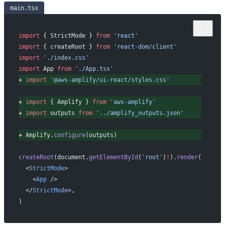
main.tsx
import
 { StrictMode } 
from
 'react'
import
 { createRoot } 
from
 'react-dom/client'
import
 './index.css'
import
 App 
from
 './App.tsx'
+
 import
 '@aws-amplify/ui-react/styles.css'
+
 import
 { Amplify } 
from
 'aws-amplify'
+
 import
 outputs 
from
 '../amplify_outputs.json'
+
 Amplify.
configure
(outputs)
createRoot
(document.
getElementById
(
'root'
)
!
).
render
(
 <
StrictMode
>
   <
App
 />
 </
StrictMode
>,
)