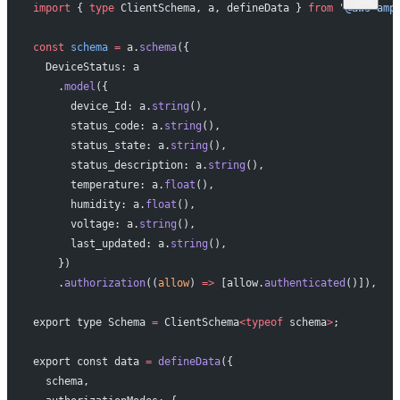
import
 { 
type
 ClientSchema, a, defineData } 
from
 "@aws-amp
const
 schema
 =
 a.
schema
({
  DeviceStatus: a
    .
model
({
      device_Id: a.
string
(),
      status_code: a.
string
(),
      status_state: a.
string
(),
      status_description: a.
string
(),
      temperature: a.
float
(),
      humidity: a.
float
(),
      voltage: a.
string
(),
      last_updated: a.
string
(),
    })
    .
authorization
((
allow
) 
=>
 [allow.
authenticated
()]),
export type Schema 
=
 ClientSchema
<typeof
 schema
>
;
export const data 
=
 defineData
({
  schema,