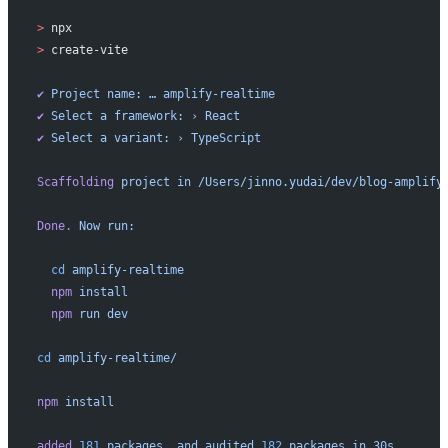
>
 npx
>
 create-vite
✔
 Project
 name:
 …
 amplify-realtime
✔
 Select
 a
 framework:
 ›
 React
✔
 Select
 a
 variant:
 ›
 TypeScript
Scaffolding
 project
 in
 /Users/jinno.yudai/dev/blog-amplify
Done.
 Now
 run:
  cd
 amplify-realtime
  npm
 install
  npm
 run
 dev
cd
 amplify-realtime/
npm
 install
added
 181
 packages,
 and
 audited
 182
 packages
 in
 30s