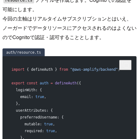
resource.ts
可能にします。
今回の主軸はリアルタイムサブスクリプションとはいえ、
ノーガードでデータリソースにアクセスされるのはよくない
のでCognitoで認証・認可することとします。
auth/resource.ts
import
 { defineAuth } 
from
 "@aws-amplify/backend"
;
export
 const
 auth
 =
 defineAuth
({
  loginWith: {
    email: 
true
,
  },
  userAttributes: {
    preferredUsername: {
      mutable: 
true
,
      required: 
true
,
    },