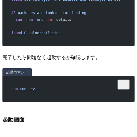
43
 packages
 are
 looking
 for
 funding
  run
 `
npm
 fund`
 for
 details
found
 0
 vulnerabilities
完了したら問題なく起動するか確認します。
起動コマンド
npm
 run
 dev
起動画面