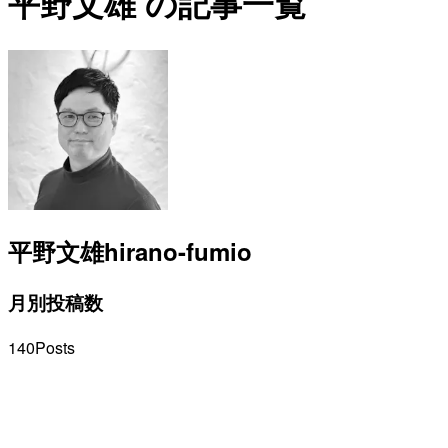
平野文雄 の記事一覧
平野文雄
hirano-fumio
月別投稿数
140
Posts