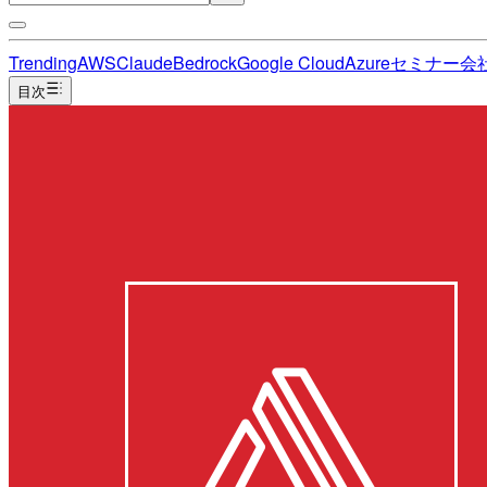
Trending
AWS
Claude
Bedrock
Google Cloud
Azure
セミナー
会
目次