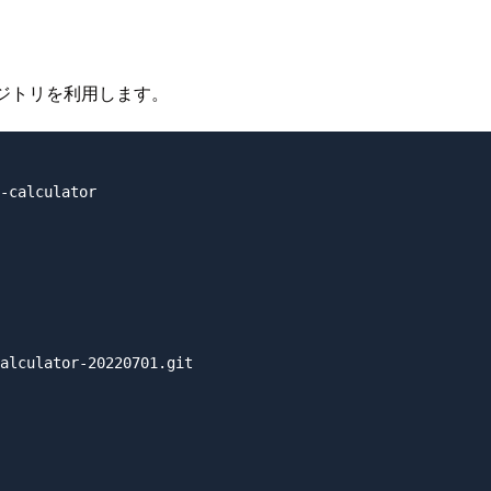
 リポジトリを利用します。
-calculator

alculator-20220701.git
