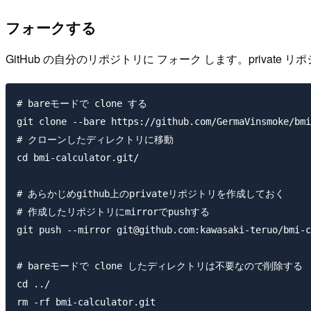
フォークする
GitHub の自分のリポジトリに フォーク します。private
# bareモードで clone する

git clone --bare https://github.com/GermaVinsmoke/bmi
# クローンしたディレクトリに移動

cd bmi-calculator.git/

# あらかじめgithub上のprivateリポジトリを作成しておく

# 作成したリポジトリにmirrorでpushする

git push --mirror git@github.com:kawasaki-teruo/bmi-c
# bareモードで clone したディレクトリは不要なので削除する

cd ../
