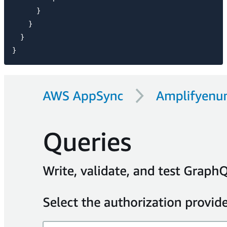
      }

    }

  }
