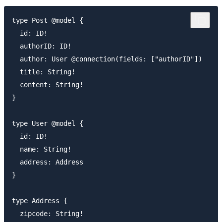
type Post @model {

  id: ID!

  authorID: ID!

  author: User @connection(fields: ["authorID"])

  title: String!

  content: String!  

}

type User @model {

  id: ID!

  name: String!

  address: Address 

}

type Address {

  zipcode: String!
