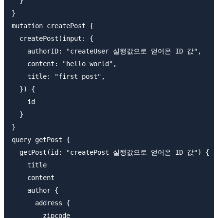
  }

}

mutation createPost {

  createPost(input: {

    authorID: "createUser 실행값으로 얻어온 ID 값",

    content: "hello world",

    title: "first post",

  }) {

    id

  }

}

query getPost {

  getPost(id: "createPost 실행값으로 얻어온 ID 값") {

    title

    content

    author {

      address {

        zipcode
