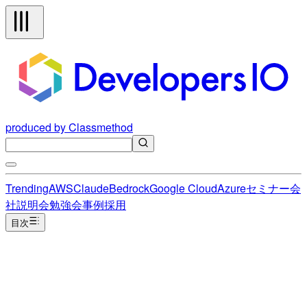
produced by Classmethod
Trending
AWS
Claude
Bedrock
Google Cloud
Azure
セミナー
会
社説明会
勉強会
事例
採用
目次