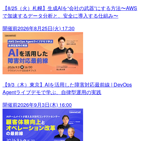
【8/25（火）札幌】生成AIを“会社の武器”にする方法〜AWS
で加速するデータ分析と、安全に導入する仕組み〜
開催前
2026年8月25日(火) 17:30
【9/3（木）東京】AIを活用した障害対応最前線 | DevOps
Agentライブデモで学ぶ、自律型運用の実践
開催前
2026年9月3日(木) 16:00