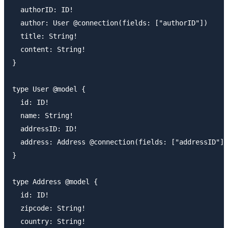
  authorID: ID!

  author: User @connection(fields: ["authorID"])

  title: String!

  content: String!  

}

type User @model {

  id: ID!

  name: String!

  addressID: ID!

  address: Address @connection(fields: ["addressID"])

}

type Address @model {

  id: ID!

  zipcode: String!

  country: String!
