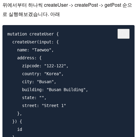
위에서부터 하나씩 createUser -> createPost -> getPost 순으
로 실행해보겠습니다. 아래
mutation createUser {

  createUser(input: {

    name: "Taewoo",

    address: {

      zipcode: "122-122",

      country: "Korea",

      city: "Busan",

      building: "Busan Building",

      state: "",

      street: "Street 1"

    },

  }) {

    id
