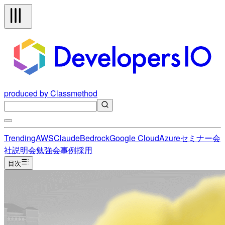
produced by Classmethod
Trending
AWS
Claude
Bedrock
Google Cloud
Azure
セミナー
会
社説明会
勉強会
事例
採用
目次