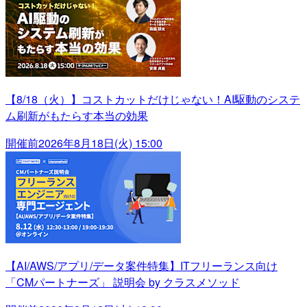
【8/18（火）】コストカットだけじゃない！AI駆動のシステ
ム刷新がもたらす本当の効果
開催前
2026年8月18日(火) 15:00
【AI/AWS/アプリ/データ案件特集】ITフリーランス向け
「CMパートナーズ」 説明会 by クラスメソッド