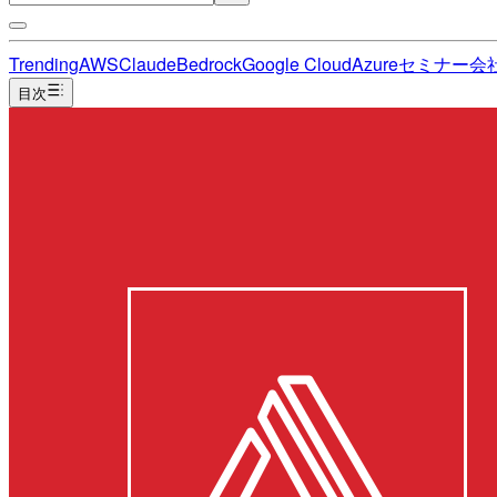
Trending
AWS
Claude
Bedrock
Google Cloud
Azure
セミナー
会
目次