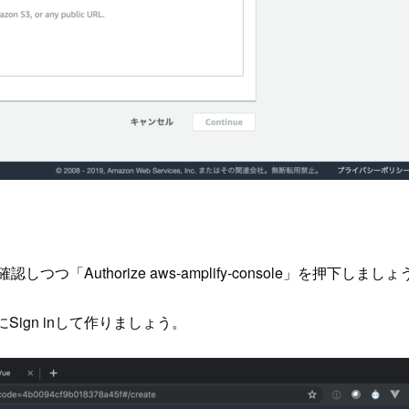
つ「Authorize aws-amplify-console」を押下しましょ
ign inして作りましょう。