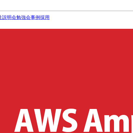
社説明会
勉強会
事例
採用