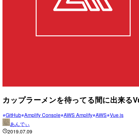
カップラーメンを待ってる間に出来るVue.js実
GitHub
Amplify Console
AWS Amplify
AWS
Vue.js
あんでぃ
2019.07.09