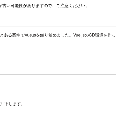
が古い可能性がありますので、ご注意ください。
る案件でVue.jsを触り始めました。Vue.jsのCD環境
を押下します。