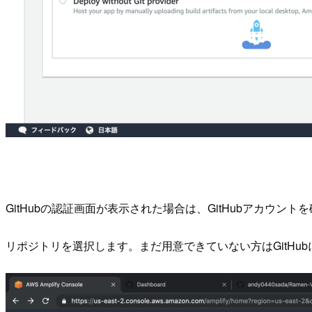
GitHubの認証画面が表示された場合は、GitHubアカウントを確認しつ
リポジトリを選択します。まだ用意できていない方はGitHubにS