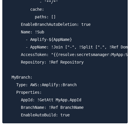
              - '**/*'

          cache:

            paths: []

      EnableBranchAutoDeletion: true

      Name: !Sub

        - Amplify-${AppName}

        - AppName: !Join ["-", !Split [".", !Ref Doma
      AccessToken: "{{resolve:secretsmanager:MyApp:Se
      Repository: !Ref Repository

  MyBranch:

    Type: AWS::Amplify::Branch

    Properties:

      AppId: !GetAtt MyApp.AppId

      BranchName: !Ref BranchName
