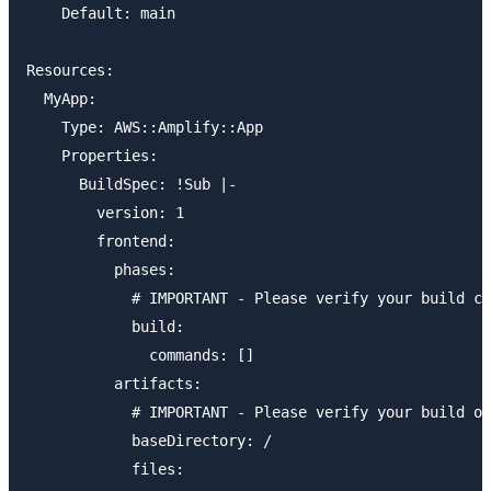
    Default: main

Resources:

  MyApp:

    Type: AWS::Amplify::App

    Properties:

      BuildSpec: !Sub |-

        version: 1

        frontend:

          phases:

            # IMPORTANT - Please verify your build co
            build:

              commands: []

          artifacts:

            # IMPORTANT - Please verify your build ou
            baseDirectory: /

            files:
