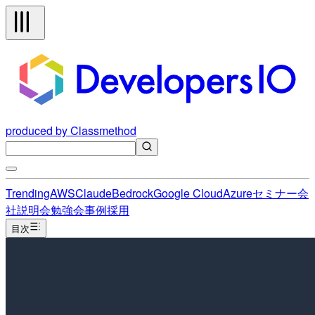
produced by Classmethod
Trending
AWS
Claude
Bedrock
Google Cloud
Azure
セミナー
会
社説明会
勉強会
事例
採用
目次