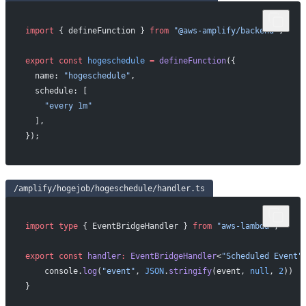
import
 { defineFunction } 
from
 "@aws-amplify/backend"
;
export
 const
 hogeschedule
 =
 defineFunction
({
  name: 
"hogeschedule"
,
  schedule: [
    "every 1m"
  ],
});
/amplify/hogejob/hogeschedule/handler.ts
import
 type
 { EventBridgeHandler } 
from
 "aws-lambda"
;
export
 const
 handler
:
 EventBridgeHandler
<
"Scheduled Event"
    console.
log
(
"event"
, 
JSON
.
stringify
(event, 
null
, 
2
))
}