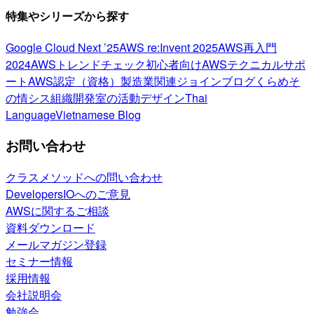
特集やシリーズから探す
Google Cloud Next ’25
AWS re:Invent 2025
AWS再入門
2024
AWSトレンドチェック
初心者向け
AWSテクニカルサポ
ート
AWS認定（資格）
製造業関連
ジョインブログ
くらめそ
の情シス
組織開発室の活動
デザイン
Thai
Language
Vietnamese Blog
お問い合わせ
クラスメソッドへの問い合わせ
DevelopersIOへのご意見
AWSに関するご相談
資料ダウンロード
メールマガジン登録
セミナー情報
採用情報
会社説明会
勉強会