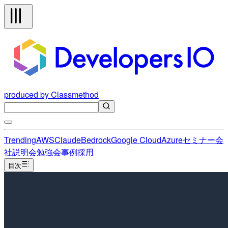
produced by Classmethod
Trending
AWS
Claude
Bedrock
Google Cloud
Azure
セミナー
会
社説明会
勉強会
事例
採用
目次