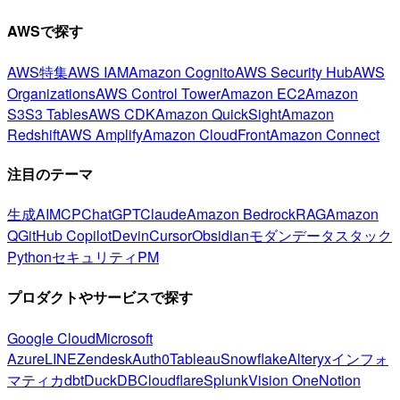
AWSで探す
AWS特集
AWS IAM
Amazon Cognito
AWS Security Hub
AWS
Organizations
AWS Control Tower
Amazon EC2
Amazon
S3
S3 Tables
AWS CDK
Amazon QuickSight
Amazon
Redshift
AWS Amplify
Amazon CloudFront
Amazon Connect
注目のテーマ
生成AI
MCP
ChatGPT
Claude
Amazon Bedrock
RAG
Amazon
Q
GitHub Copilot
Devin
Cursor
Obsidian
モダンデータスタック
Python
セキュリティ
PM
プロダクトやサービスで探す
Google Cloud
Microsoft
Azure
LINE
Zendesk
Auth0
Tableau
Snowflake
Alteryx
インフォ
マティカ
dbt
DuckDB
Cloudflare
Splunk
Vision One
Notion