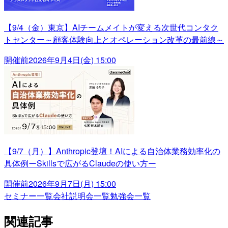
【9/4（金）東京】AIチームメイトが変える次世代コンタク
トセンター～顧客体験向上とオペレーション改革の最前線～
開催前
2026年9月4日(金) 15:00
【9/7（月）】Anthropic登壇！AIによる自治体業務効率化の
具体例ーSkillsで広がるClaudeの使い方ー
開催前
2026年9月7日(月) 15:00
セミナー一覧
会社説明会一覧
勉強会一覧
関連記事