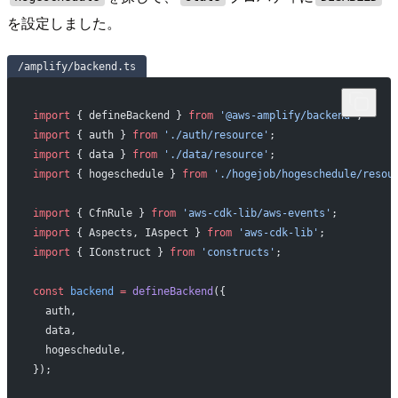
を設定しました。
/amplify/backend.ts
import
 { defineBackend } 
from
 '@aws-amplify/backend'
;
import
 { auth } 
from
 './auth/resource'
;
import
 { data } 
from
 './data/resource'
;
import
 { hogeschedule } 
from
 './hogejob/hogeschedule/resou
import
 { CfnRule } 
from
 'aws-cdk-lib/aws-events'
;
import
 { Aspects, IAspect } 
from
 'aws-cdk-lib'
;
import
 { IConstruct } 
from
 'constructs'
;
const
 backend
 =
 defineBackend
({
  auth,
  data,
  hogeschedule,
});