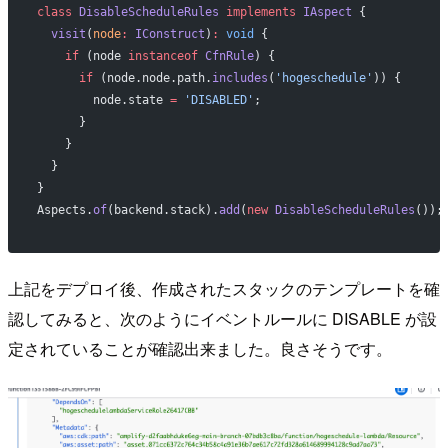
class
 DisableScheduleRules
 implements
 IAspect
 {
  visit
(
node
:
 IConstruct
)
:
 void
 {
    if
 (node 
instanceof
 CfnRule
) {
      if
 (node.node.path.
includes
(
'hogeschedule'
)) {
        node.state 
=
 'DISABLED'
;
      }
    }
  }
}
Aspects.
of
(backend.stack).
add
(
new
 DisableScheduleRules
());
上記をデプロイ後、作成されたスタックのテンプレートを確
認してみると、次のようにイベントルールに DISABLE が設
定されていることが確認出来ました。良さそうです。