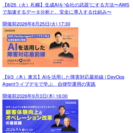
【8/25（火）札幌】生成AIを“会社の武器”にする方法〜AWS
で加速するデータ分析と、安全に導入する仕組み〜
開催前
2026年8月25日(火) 17:30
【9/3（木）東京】AIを活用した障害対応最前線 | DevOps
Agentライブデモで学ぶ、自律型運用の実践
開催前
2026年9月3日(木) 16:00