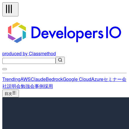
produced by Classmethod
Trending
AWS
Claude
Bedrock
Google Cloud
Azure
セミナー
会
社説明会
勉強会
事例
採用
目次