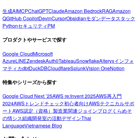
生成AI
MCP
ChatGPT
Claude
Amazon Bedrock
RAG
Amazon
Q
GitHub Copilot
Devin
Cursor
Obsidian
モダンデータスタック
Python
セキュリティ
PM
プロダクトやサービスで探す
Google Cloud
Microsoft
Azure
LINE
Zendesk
Auth0
Tableau
Snowflake
Alteryx
インフォ
マティカ
dbt
DuckDB
Cloudflare
Splunk
Vision One
Notion
特集やシリーズから探す
Google Cloud Next ’25
AWS re:Invent 2025
AWS再入門
2024
AWSトレンドチェック
初心者向け
AWSテクニカルサポ
ート
AWS認定（資格）
製造業関連
ジョインブログ
くらめそ
の情シス
組織開発室の活動
デザイン
Thai
Language
Vietnamese Blog