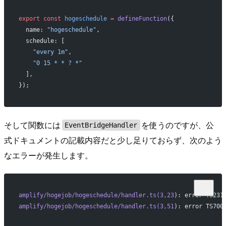
export
 const
 hogeschedule
 =
 defineFunction
({
  name: 
"hogeschedule"
,
  schedule: [
    "every 1m"
,
    "0 15 * * ? *"
  ],
});
そして関数には
を使うのですが、公
EventBridgeHandler
式ドキュメントの記載内容だと少し足りておらず、次のよう
なエラーが発生します。
amplify/hogejob/hogeschedule/handler.ts(3,23
): error TS231
amplify/hogejob/hogeschedule/handler.ts(3,51
): error TS700