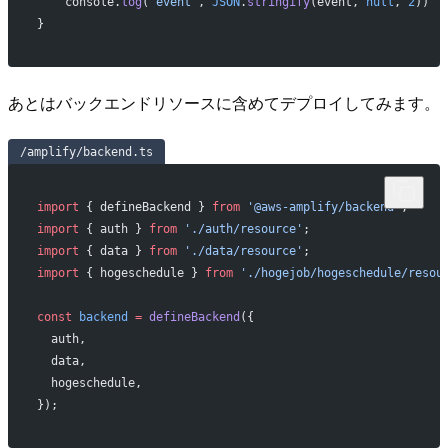
    console.
log
(
"event"
, 
JSON
.
stringify
(event, 
null
, 
2
))
}
あとはバックエンドリソースに含めてデプロイしてみます。
/amplify/backend.ts
import
 { defineBackend } 
from
 '@aws-amplify/backend'
;
import
 { auth } 
from
 './auth/resource'
;
import
 { data } 
from
 './data/resource'
;
import
 { hogeschedule } 
from
 './hogejob/hogeschedule/resou
const
 backend
 =
 defineBackend
({
  auth,
  data,
  hogeschedule,
});