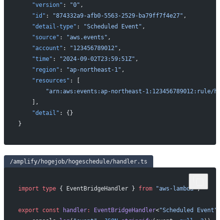
    "version"
: 
"0"
,
    "id"
: 
"874332a9-afb0-5563-2529-ba79ff7f4e27"
,
    "detail-type"
: 
"Scheduled Event"
,
    "source"
: 
"aws.events"
,
    "account"
: 
"123456789012"
,
    "time"
: 
"2024-09-02T23:59:51Z"
,
    "region"
: 
"ap-northeast-1"
,
    "resources"
: [
        "arn:aws:events:ap-northeast-1:123456789012:rule/h
    ],
    "detail"
: {}
}
/amplify/hogejob/hogeschedule/handler.ts
import
 type
 { EventBridgeHandler } 
from
 "aws-lambda"
;
export
 const
 handler
:
 EventBridgeHandler
<
"Scheduled Event"