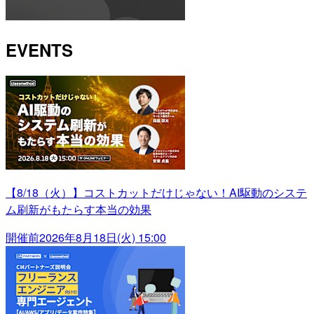
EVENTS
【8/18（火）】コストカットだけじゃない！AI駆動のシステ
ム刷新がもたらす本当の効果
開催前
2026年8月18日(火) 15:00