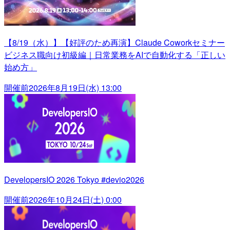
【8/19（水）】【好評のため再演】Claude Coworkセミナー
ビジネス職向け初級編｜日常業務をAIで自動化する「正しい
始め方」
開催前
2026年8月19日(水) 13:00
DevelopersIO 2026 Tokyo #devio2026
開催前
2026年10月24日(土) 0:00