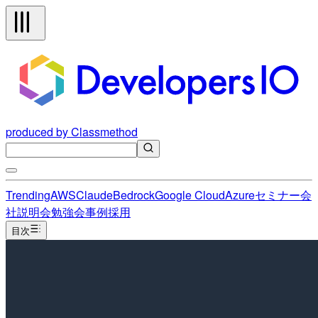
produced by Classmethod
Trending
AWS
Claude
Bedrock
Google Cloud
Azure
セミナー
会
社説明会
勉強会
事例
採用
目次