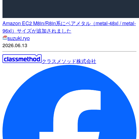
Amazon EC2 M8in/R8in系にベアメタル（metal-48xl / metal-
96xl）サイズが追加されました
suzuki.ryo
2026.06.13
クラスメソッド株式会社