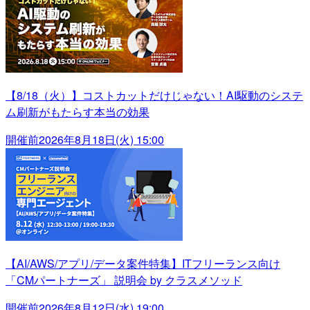
【8/18（火）】コストカットだけじゃない！AI駆動のシステ
ム刷新がもたらす本当の効果
開催前
2026年8月18日(火) 15:00
【AI/AWS/アプリ/データ案件特集】ITフリーランス向け
「CMパートナーズ」 説明会 by クラスメソッド
開催前
2026年8月12日(水) 19:00