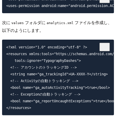
次に
フォルダに
ファイルを作成し、
values
analytics.xml
以下のようにします。
<?xml version="1.0" encoding="utf-8" ?>

<resources xmlns:tools="https://schemas.android.com/t
    tools:ignore="TypographyDashes">

  <!-- アカウントのトラッキングID -->

  <string name="ga_trackingId">UA-XXXX-Y</string>

  <!-- Activityの自動トラッキング -->

  <bool name="ga_autoActivityTracking">true</bool>

  <!-- Exceptionの自動トラッキング -->

  <bool name="ga_reportUncaughtExceptions">true</bool