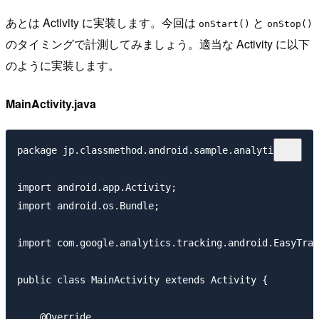
あとは Activity に実装します。今回は
と
onStart()
onStop()
のタイミングで計測してみましょう。適当な Activity に以下
のように実装します。
MainActivity.java
package jp.classmethod.android.sample.analytics;

import android.app.Activity;

import android.os.Bundle;

import com.google.analytics.tracking.android.EasyTrac
public class MainActivity extends Activity {

    @Override
