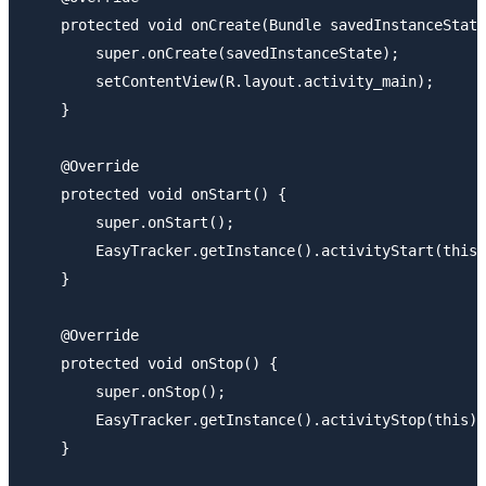
    protected void onCreate(Bundle savedInstanceState
        super.onCreate(savedInstanceState);

        setContentView(R.layout.activity_main);

    }

    @Override

    protected void onStart() {

        super.onStart();

        EasyTracker.getInstance().activityStart(this)
    }

    @Override

    protected void onStop() {

        super.onStop();

        EasyTracker.getInstance().activityStop(this);

    }
