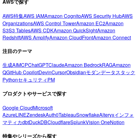
AWSで探す
AWS特集
AWS IAM
Amazon Cognito
AWS Security Hub
AWS
Organizations
AWS Control Tower
Amazon EC2
Amazon
S3
S3 Tables
AWS CDK
Amazon QuickSight
Amazon
Redshift
AWS Amplify
Amazon CloudFront
Amazon Connect
注目のテーマ
生成AI
MCP
ChatGPT
Claude
Amazon Bedrock
RAG
Amazon
Q
GitHub Copilot
Devin
Cursor
Obsidian
モダンデータスタック
Python
セキュリティ
PM
プロダクトやサービスで探す
Google Cloud
Microsoft
Azure
LINE
Zendesk
Auth0
Tableau
Snowflake
Alteryx
インフォ
マティカ
dbt
DuckDB
Cloudflare
Splunk
Vision One
Notion
特集やシリーズから探す