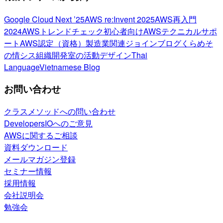
Google Cloud Next ’25
AWS re:Invent 2025
AWS再入門
2024
AWSトレンドチェック
初心者向け
AWSテクニカルサポ
ート
AWS認定（資格）
製造業関連
ジョインブログ
くらめそ
の情シス
組織開発室の活動
デザイン
Thai
Language
Vietnamese Blog
お問い合わせ
クラスメソッドへの問い合わせ
DevelopersIOへのご意見
AWSに関するご相談
資料ダウンロード
メールマガジン登録
セミナー情報
採用情報
会社説明会
勉強会