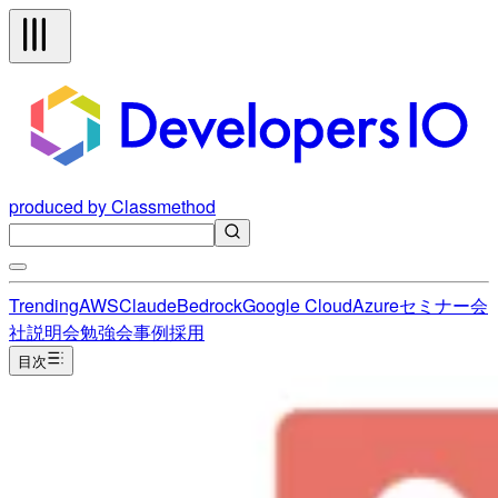
produced by Classmethod
Trending
AWS
Claude
Bedrock
Google Cloud
Azure
セミナー
会
社説明会
勉強会
事例
採用
目次