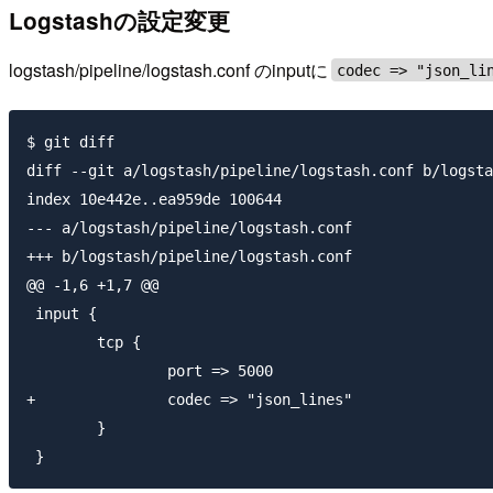
Logstashの設定変更
logstash/pipeline/logstash.conf のinputに
codec => "json_li
$ git diff

diff --git a/logstash/pipeline/logstash.conf b/logsta
index 10e442e..ea959de 100644

--- a/logstash/pipeline/logstash.conf

+++ b/logstash/pipeline/logstash.conf

@@ -1,6 +1,7 @@

 input {

        tcp {

                port => 5000

+               codec => "json_lines"

        }
