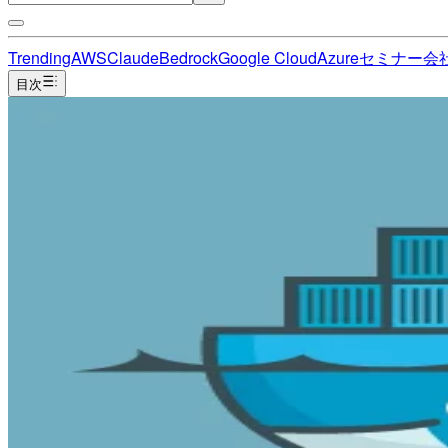
Trending
AWS
Claude
Bedrock
Google Cloud
Azure
セミナー
会
目次