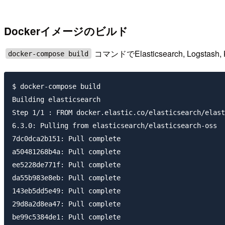
Dockerイメージのビルド
コマンドでElasticsearch, Logst
docker-compose build
$ docker-compose build

Building elasticsearch

Step 1/1 : FROM docker.elastic.co/elasticsearch/elast
6.3.0: Pulling from elasticsearch/elasticsearch-oss

7dc0dca2b151: Pull complete

a50481268b4a: Pull complete

ee5228de771f: Pull complete

da55b983e8eb: Pull complete

143eb5dd5e49: Pull complete

29d8a2d8ea47: Pull complete

be99c5384de1: Pull complete
