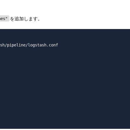
を追加します。
nes"
sh/pipeline/logstash.conf
