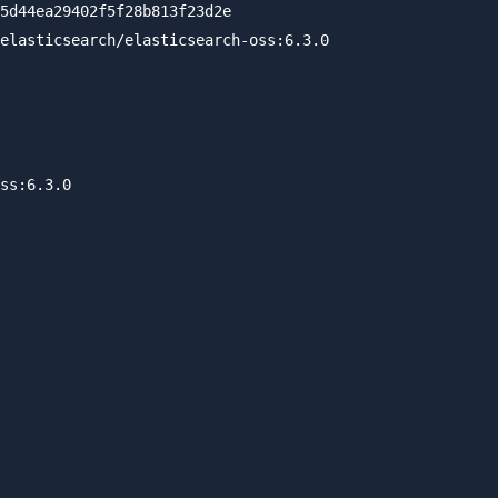
5d44ea29402f5f28b813f23d2e

elasticsearch/elasticsearch-oss:6.3.0

ss:6.3.0
