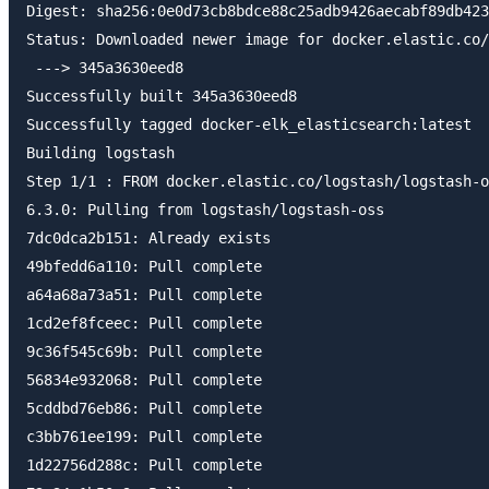
Digest: sha256:0e0d73cb8bdce88c25adb9426aecabf89db423
Status: Downloaded newer image for docker.elastic.co/
 ---> 345a3630eed8

Successfully built 345a3630eed8

Successfully tagged docker-elk_elasticsearch:latest

Building logstash

Step 1/1 : FROM docker.elastic.co/logstash/logstash-o
6.3.0: Pulling from logstash/logstash-oss

7dc0dca2b151: Already exists

49bfedd6a110: Pull complete

a64a68a73a51: Pull complete

1cd2ef8fceec: Pull complete

9c36f545c69b: Pull complete

56834e932068: Pull complete

5cddbd76eb86: Pull complete

c3bb761ee199: Pull complete

1d22756d288c: Pull complete
