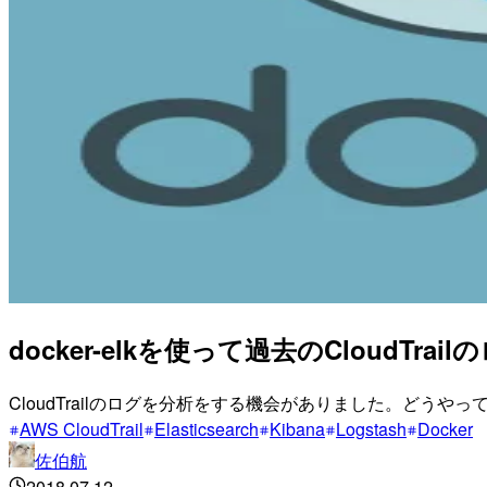
docker-elkを使って過去のCloudT
CloudTrailのログを分析をする機会がありました。どうやっ
AWS CloudTrail
Elasticsearch
Kibana
Logstash
Docker
佐伯航
2018.07.12