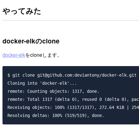
やってみた
docker-elkのclone
docker-elk
をcloneします。
$ git clone git@github.com:deviantony/docker-elk.git

Cloning into 'docker-elk'...

remote: Counting objects: 1317, done.

remote: Total 1317 (delta 0), reused 0 (delta 0), pac
Receiving objects: 100% (1317/1317), 272.64 KiB | 254