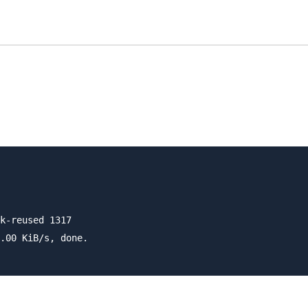
k-reused 1317

.00 KiB/s, done.
