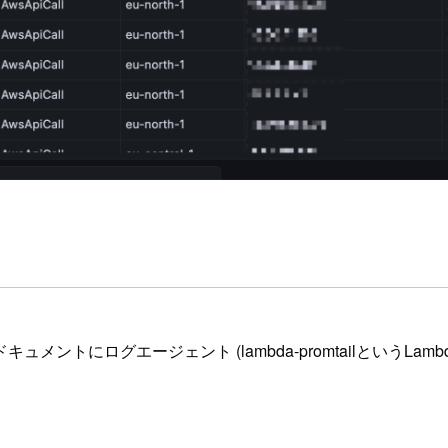
キュメントにログエージェント (lambda-promtailというL