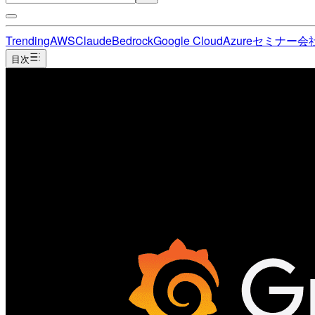
Trending
AWS
Claude
Bedrock
Google Cloud
Azure
セミナー
会
目次