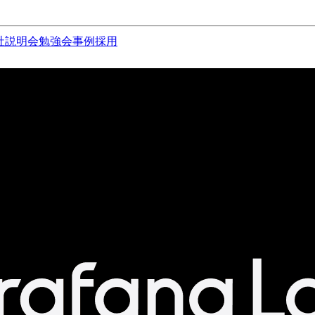
社説明会
勉強会
事例
採用