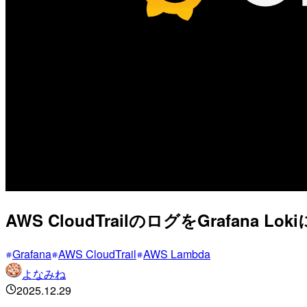
AWS CloudTrailのログをGrafana
Grafana
AWS CloudTrail
AWS Lambda
よなみね
2025.12.29