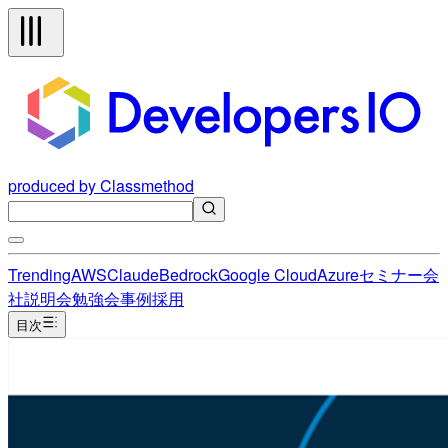
produced by Classmethod
Trending
AWS
Claude
Bedrock
Google Cloud
Azure
セミナー
会
社説明会
勉強会
事例
採用
目次