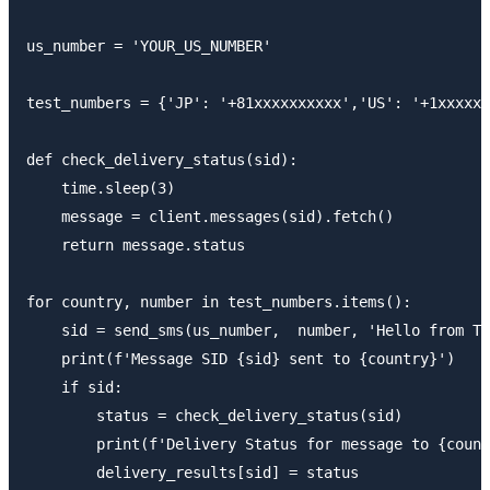
us_number = 'YOUR_US_NUMBER'

test_numbers = {'JP': '+81xxxxxxxxxx','US': '+1xxxxxx
def check_delivery_status(sid):

    time.sleep(3)

    message = client.messages(sid).fetch()

    return message.status

for country, number in test_numbers.items():

    sid = send_sms(us_number,  number, 'Hello from Tw
    print(f'Message SID {sid} sent to {country}')

    if sid:

        status = check_delivery_status(sid)

        print(f'Delivery Status for message to {count
        delivery_results[sid] = status
