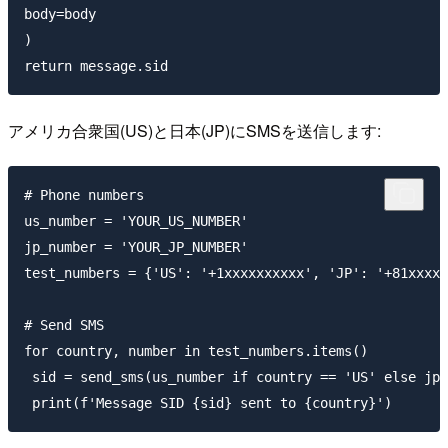
body=body

)

アメリカ合衆国(US)と日本(JP)にSMSを送信します:
# Phone numbers

us_number = 'YOUR_US_NUMBER'

jp_number = 'YOUR_JP_NUMBER'

test_numbers = {'US': '+1xxxxxxxxxx', 'JP': '+81xxxxx
# Send SMS

for country, number in test_numbers.items()

 sid = send_sms(us_number if country == 'US' else jp_