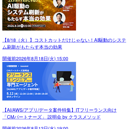
【8/18（火）】コストカットだけじゃない！AI駆動のシステ
ム刷新がもたらす本当の効果
開催前
2026年8月18日(火) 15:00
【AI/AWS/アプリ/データ案件特集】ITフリーランス向け
「CMパートナーズ」 説明会 by クラスメソッド
開催前
2026年8月12日(水) 19:00