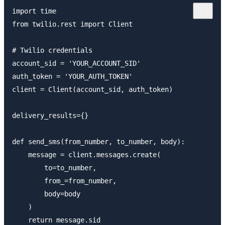
import time

from twilio.rest import Client

# Twilio credentials

account_sid = 'YOUR_ACCOUNT_SID'

auth_token = 'YOUR_AUTH_TOKEN'

client = Client(account_sid, auth_token)

delivery_results={}

def send_sms(from_number, to_number, body):

    message = client.messages.create(

        to=to_number,

        from_=from_number,

        body=body

    )

    return message.sid
