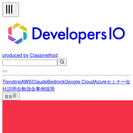
produced by Classmethod
Trending
AWS
Claude
Bedrock
Google Cloud
Azure
セミナー
会
社説明会
勉強会
事例
採用
目次