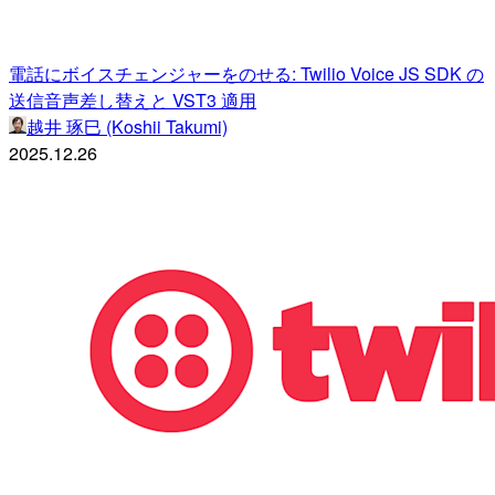
電話にボイスチェンジャーをのせる: Twilio Voice JS SDK の
送信音声差し替えと VST3 適用
越井 琢巳 (Koshii Takumi)
2025.12.26