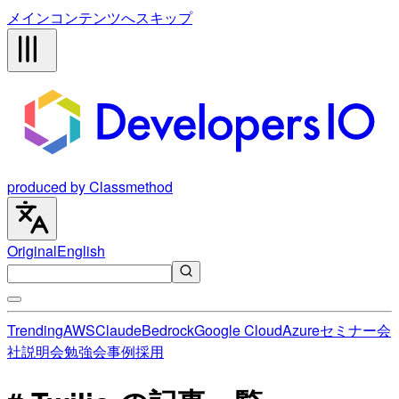
メインコンテンツへスキップ
produced by Classmethod
Original
English
Trending
AWS
Claude
Bedrock
Google Cloud
Azure
セミナー
会
社説明会
勉強会
事例
採用