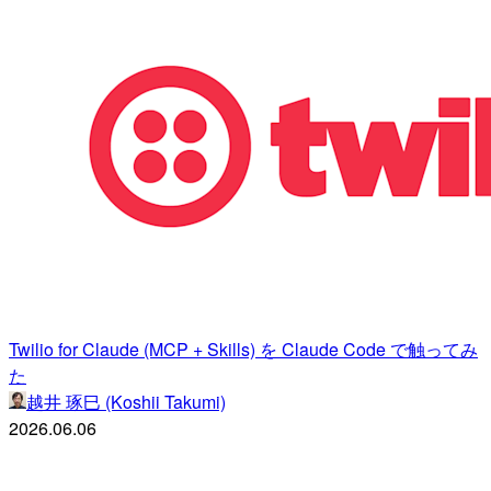
Twilio for Claude (MCP + Skills) を Claude Code で触ってみ
た
越井 琢巳 (Koshii Takumi)
2026.06.06