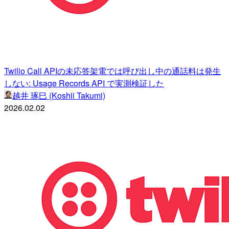
Twilio Call APIの未応答架電では呼び出し中の通話料は発生
しない: Usage Records API で実測検証した
越井 琢巳 (Koshii Takumi)
2026.02.02