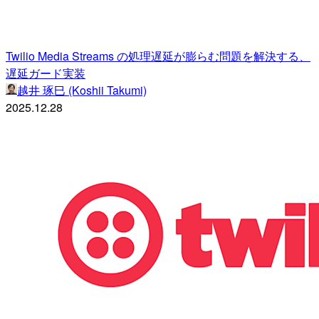
Twilio Media Streams の処理遅延が膨らむ問題を解決する、
遅延ガード実装
越井 琢巳 (Koshii Takumi)
2025.12.28