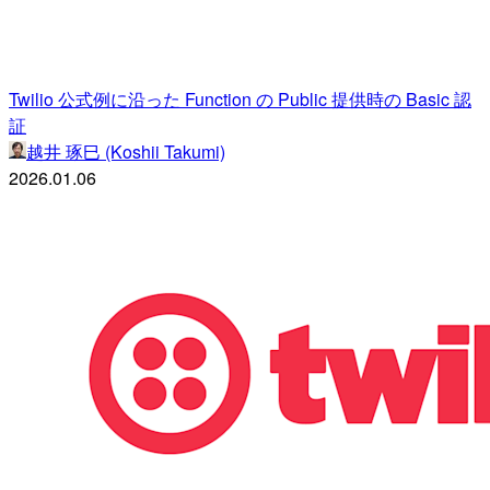
Twilio 公式例に沿った Function の Public 提供時の Basic 認
証
越井 琢巳 (Koshii Takumi)
2026.01.06