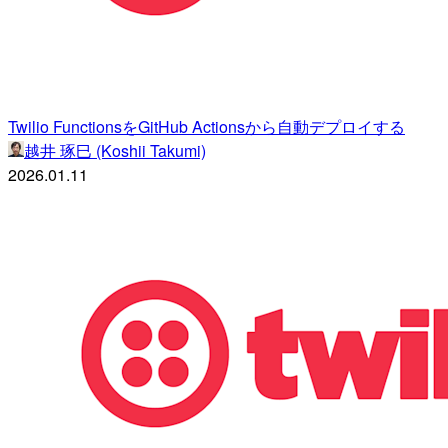
Twilio FunctionsをGitHub Actionsから自動デプロイする
越井 琢巳 (Koshii Takumi)
2026.01.11