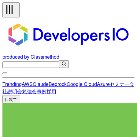
produced by Classmethod
Trending
AWS
Claude
Bedrock
Google Cloud
Azure
セミナー
会
社説明会
勉強会
事例
採用
目次