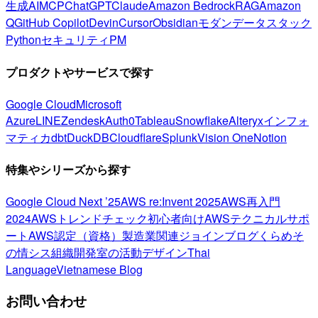
生成AI
MCP
ChatGPT
Claude
Amazon Bedrock
RAG
Amazon
Q
GitHub Copilot
Devin
Cursor
Obsidian
モダンデータスタック
Python
セキュリティ
PM
プロダクトやサービスで探す
Google Cloud
Microsoft
Azure
LINE
Zendesk
Auth0
Tableau
Snowflake
Alteryx
インフォ
マティカ
dbt
DuckDB
Cloudflare
Splunk
Vision One
Notion
特集やシリーズから探す
Google Cloud Next ’25
AWS re:Invent 2025
AWS再入門
2024
AWSトレンドチェック
初心者向け
AWSテクニカルサポ
ート
AWS認定（資格）
製造業関連
ジョインブログ
くらめそ
の情シス
組織開発室の活動
デザイン
Thai
Language
Vietnamese Blog
お問い合わせ