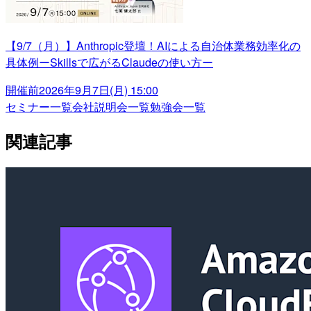
【9/7（月）】Anthropic登壇！AIによる自治体業務効率化の
具体例ーSkillsで広がるClaudeの使い方ー
開催前
2026年9月7日(月) 15:00
セミナー一覧
会社説明会一覧
勉強会一覧
関連記事