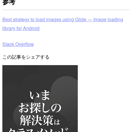
参考
Best strategy to load images using Glide — Image loading
library for Android
Stack Overflow
この記事をシェアする