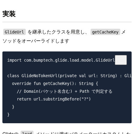
実装
を継承したクラスを用意し、
メ
GlideUrl
getCacheKey
ソッドをオーバーライドします
import com.bumptech.glide.load.model.GlideUrl

class GlideNoTokenUrl(private val url: String) : Glid
  override fun getCacheKey(): String {

    // Domain(バケット名含む) + Path で判定する

    return url.substringBefore("?")

  }

Glideの
メソッドに渡すパラメーターにカスタムした
load