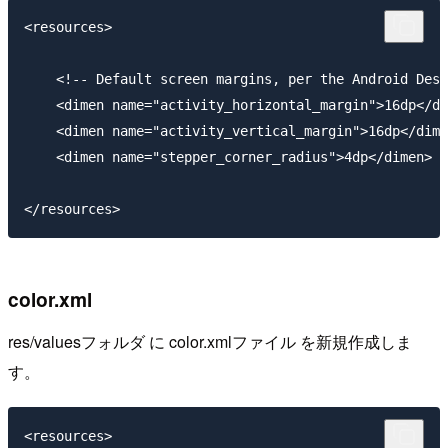
<resources>

    <!-- Default screen margins, per the Android Desi
    <dimen name="activity_horizontal_margin">16dp</di
    <dimen name="activity_vertical_margin">16dp</dime
    <dimen name="stepper_corner_radius">4dp</dimen>

color.xml
res/valuesフォルダ に color.xmlファイル を新規作成しま
す。
<resources>
