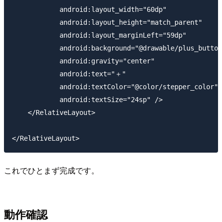
            android:layout_width="60dp"

            android:layout_height="match_parent"

            android:layout_marginLeft="59dp"

            android:background="@drawable/plus_button
            android:gravity="center"

            android:text="＋"

            android:textColor="@color/stepper_color"

            android:textSize="24sp" />

    </RelativeLayout>

これでひとまず完成です。
動作確認