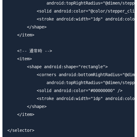
                android:topRightRadius="@dimen/steppe
            <solid android:color="@color/stepper_clic
            <stroke android:width="1dp" android:color
        </shape>

    </item>

    <!-- 通常時 -->

    <item>

        <shape android:shape="rectangle">

            <corners android:bottomRightRadius="@dime
                android:topRightRadius="@dimen/steppe
            <solid android:color="#00000000" />

            <stroke android:width="1dp" android:color
        </shape>

    </item>
