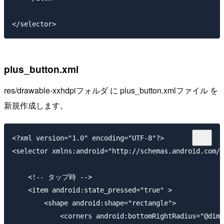
plus_button.xml
res/drawable-xxhdpiフォルダ に plus_button.xmlファイル を
新規作成します。
<?xml version="1.0" encoding="UTF-8"?>

<selector xmlns:android="http://schemas.android.com/a
    <!-- タップ時 -->

    <item android:state_pressed="true" >

        <shape android:shape="rectangle">

            <corners android:bottomRightRadius="@dime