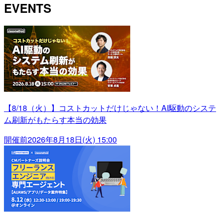
EVENTS
【8/18（火）】コストカットだけじゃない！AI駆動のシステ
ム刷新がもたらす本当の効果
開催前
2026年8月18日(火) 15:00