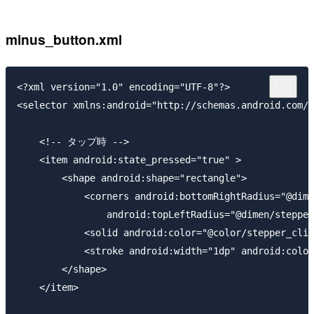
minus_button.xml
<?xml version="1.0" encoding="UTF-8"?>

<selector xmlns:android="http://schemas.android.com/a
    <!-- タップ時 -->

    <item android:state_pressed="true" >

        <shape android:shape="rectangle">

            <corners android:bottomRightRadius="@dime
                android:topLeftRadius="@dimen/stepper
            <solid android:color="@color/stepper_clic
            <stroke android:width="1dp" android:color
        </shape>

    </item>
