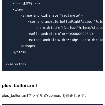
    <!-- 通常時 -->

    <item>

        <shape android:shape="rectangle">

            <corners android:bottomRightRadius="@dime
                android:topLeftRadius="@dimen/stepper
            <solid android:color="#00000000" />

            <stroke android:width="1dp" android:color
        </shape>

    </item>

plus_button.xml
plus_button.xmlファイル の corners を修正します。