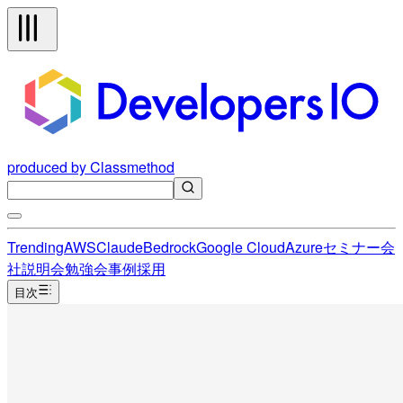
produced by Classmethod
Trending
AWS
Claude
Bedrock
Google Cloud
Azure
セミナー
会
社説明会
勉強会
事例
採用
目次