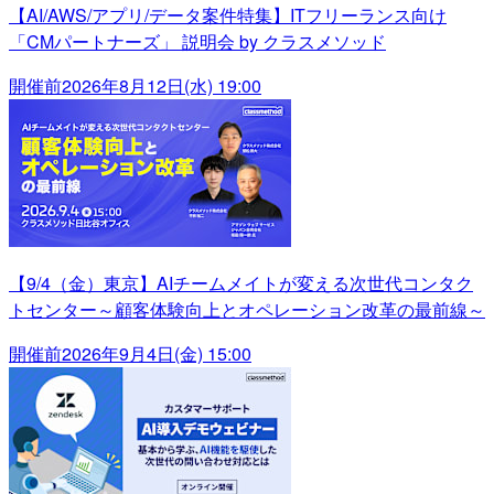
【AI/AWS/アプリ/データ案件特集】ITフリーランス向け
「CMパートナーズ」 説明会 by クラスメソッド
開催前
2026年8月12日(水) 19:00
【9/4（金）東京】AIチームメイトが変える次世代コンタク
トセンター～顧客体験向上とオペレーション改革の最前線～
開催前
2026年9月4日(金) 15:00