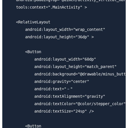
    tools:context=".MainActivity" >

    <RelativeLayout

        android:layout_width="wrap_content"

        android:layout_height="36dp" >

        <Button

            android:layout_width="60dp"

            android:layout_height="match_parent"

            android:background="@drawable/minus_butto
            android:gravity="center"

            android:text="－"

            android:textAlignment="gravity"

            android:textColor="@color/stepper_color"

            android:textSize="24sp" />

        <Button
