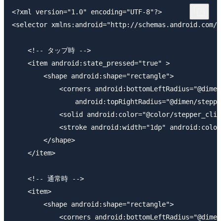
<?xml version="1.0" encoding="UTF-8"?>

<selector xmlns:android="http://schemas.android.com/a
    <!-- タップ時 -->

    <item android:state_pressed="true" >

        <shape android:shape="rectangle">

            <corners android:bottomLeftRadius="@dimen
                android:topRightRadius="@dimen/steppe
            <solid android:color="@color/stepper_clic
            <stroke android:width="1dp" android:color
        </shape>

    </item>

    <!-- 通常時 -->

    <item>

        <shape android:shape="rectangle">

            <corners android:bottomLeftRadius="@dimen