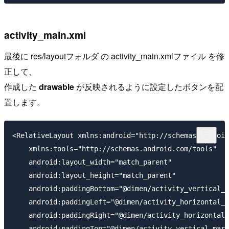
activity_main.xml
最後に res/layoutフォルダ の activity_main.xmlファイル を修
正して、
作成した
drawable
が反映されるように設定したボタンを配
置します。
<RelativeLayout xmlns:android="http://schemas.android
    xmlns:tools="http://schemas.android.com/tools"

    android:layout_width="match_parent"

    android:layout_height="match_parent"

    android:paddingBottom="@dimen/activity_vertical_m
    android:paddingLeft="@dimen/activity_horizontal_m
    android:paddingRight="@dimen/activity_horizontal_
    android:paddingTop="@dimen/activity_vertical_marg