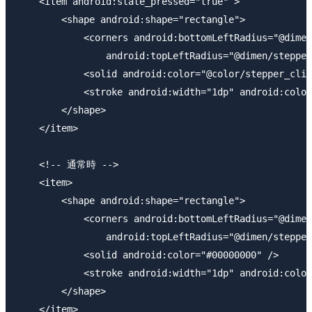
    <item android:state_pressed="true" >

        <shape android:shape="rectangle">

            <corners android:bottomLeftRadius="@dimen
                android:topLeftRadius="@dimen/stepper
            <solid android:color="@color/stepper_clic
            <stroke android:width="1dp" android:color
        </shape>

    </item>

    <!-- 通常時 -->

    <item>

        <shape android:shape="rectangle">

            <corners android:bottomLeftRadius="@dimen
                android:topLeftRadius="@dimen/stepper
            <solid android:color="#00000000" />

            <stroke android:width="1dp" android:color
        </shape>

    </item>
