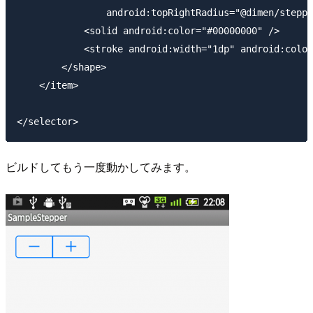
                android:topRightRadius="@dimen/steppe
            <solid android:color="#00000000" />

            <stroke android:width="1dp" android:color
        </shape>

    </item>

ビルドしてもう一度動かしてみます。