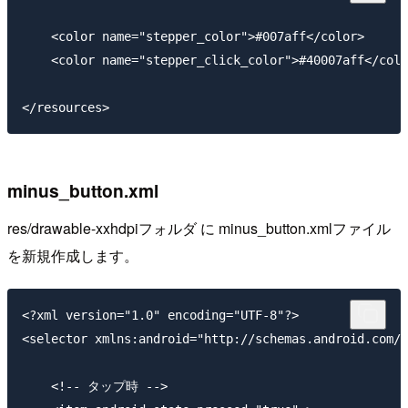
    <color name="stepper_color">#007aff</color>

    <color name="stepper_click_color">#40007aff</colo
minus_button.xml
res/drawable-xxhdpiフォルダ に minus_button.xmlファイル
を新規作成します。
<?xml version="1.0" encoding="UTF-8"?>

<selector xmlns:android="http://schemas.android.com/a
    <!-- タップ時 -->
