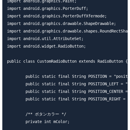
import android.graphics.Paint;

import android.graphics.PorterDuff;

import android.graphics.PorterDuffXfermode;

import android.graphics.drawable.ShapeDrawable;

import android.graphics.drawable.shapes.RoundRectShap
import android.util.AttributeSet;

import android.widget.RadioButton;

public class CustomRadioButton extends RadioButton {

	public static final String POSITION = "position";

	public static final String POSITION_LEFT = "left";

	public static final String POSITION_CENTER = "center";

	public static final String POSITION_RIGHT = "right";

	/** ボタンカラー */

	private int mColor;
