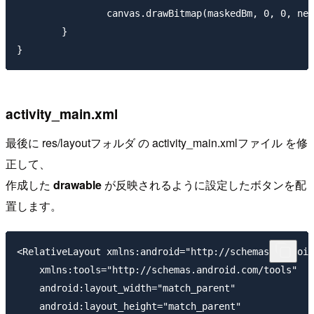
		canvas.drawBitmap(maskedBm, 0, 0, new Paint(Paint.ANTI_ALIAS_FLAG));

	}

activity_main.xml
最後に res/layoutフォルダ の activity_main.xmlファイル を修
正して、
作成した
drawable
が反映されるように設定したボタンを配
置します。
<RelativeLayout xmlns:android="http://schemas.android
    xmlns:tools="http://schemas.android.com/tools"

    android:layout_width="match_parent"

    android:layout_height="match_parent"
