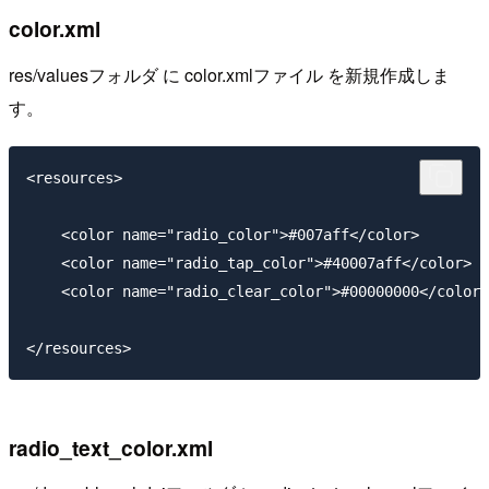
color.xml
res/valuesフォルダ に color.xmlファイル を新規作成しま
す。
<resources>

    <color name="radio_color">#007aff</color>

    <color name="radio_tap_color">#40007aff</color>

    <color name="radio_clear_color">#00000000</color>

radio_text_color.xml