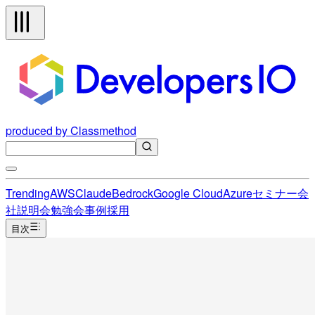
produced by Classmethod
Trending
AWS
Claude
Bedrock
Google Cloud
Azure
セミナー
会
社説明会
勉強会
事例
採用
目次