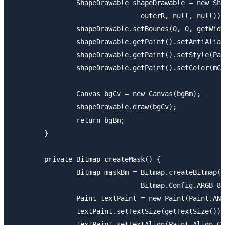
		ShapeDrawable shapeDrawable = new ShapeDrawable(new RoundRectShape(

				outerR, null, null));

		shapeDrawable.setBounds(0, 0, getWidth(), getHeight());

		shapeDrawable.getPaint().setAntiAlias(true);

		shapeDrawable.getPaint().setStyle(Paint.Style.FILL);

		shapeDrawable.getPaint().setColor(mColor);

		Canvas bgCv = new Canvas(bgBm);

		shapeDrawable.draw(bgCv);

		return bgBm;

	}

	private Bitmap createMask() {

		Bitmap maskBm = Bitmap.createBitmap(getWidth(), getHeight(),

				Bitmap.Config.ARGB_8888);

		Paint textPaint = new Paint(Paint.ANTI_ALIAS_FLAG);

		textPaint.setTextSize(getTextSize());

		textPaint.setTextAlign(Paint.Align.CENTER);
