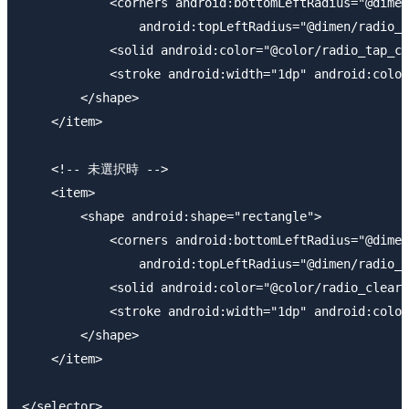
            <corners android:bottomLeftRadius="@dimen
                android:topLeftRadius="@dimen/radio_c
            <solid android:color="@color/radio_tap_co
            <stroke android:width="1dp" android:color
        </shape>

    </item>

    <!-- 未選択時 -->

    <item>

        <shape android:shape="rectangle">

            <corners android:bottomLeftRadius="@dimen
                android:topLeftRadius="@dimen/radio_c
            <solid android:color="@color/radio_clear_
            <stroke android:width="1dp" android:color
        </shape>

    </item>
