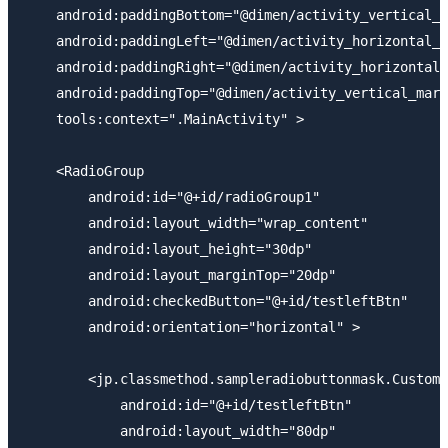
    android:paddingBottom="@dimen/activity_vertical_m
    android:paddingLeft="@dimen/activity_horizontal_m
    android:paddingRight="@dimen/activity_horizontal_
    android:paddingTop="@dimen/activity_vertical_marg
    tools:context=".MainActivity" >

    <RadioGroup

        android:id="@+id/radioGroup1"

        android:layout_width="wrap_content"

        android:layout_height="30dp"

        android:layout_marginTop="20dp"

        android:checkedButton="@+id/testleftBtn"

        android:orientation="horizontal" >

        <jp.classmethod.sampleradiobuttonmask.CustomR
            android:id="@+id/testleftBtn"

            android:layout_width="80dp"
