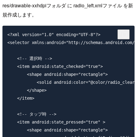
res/drawable-xxhdpiフォルダ に radio_left.xmlファイル を新
規作成します。
<?xml version="1.0" encoding="UTF-8"?>

<selector xmlns:android="http://schemas.android.com/a
    <!-- 選択時 -->

    <item android:state_checked="true">

        <shape android:shape="rectangle">

            <solid android:color="@color/radio_clear_
        </shape>

    </item>

    <!-- タップ時 -->

    <item android:state_pressed="true" >

        <shape android:shape="rectangle">
