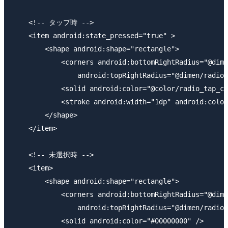
    <!-- タップ時 -->

    <item android:state_pressed="true" >

        <shape android:shape="rectangle">

            <corners android:bottomRightRadius="@dime
                android:topRightRadius="@dimen/radio_
            <solid android:color="@color/radio_tap_co
            <stroke android:width="1dp" android:color
        </shape>

    </item>

    <!-- 未選択時 -->

    <item>

        <shape android:shape="rectangle">

            <corners android:bottomRightRadius="@dime
                android:topRightRadius="@dimen/radio_
            <solid android:color="#00000000" />
