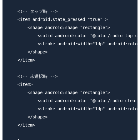
    <!-- タップ時 -->

    <item android:state_pressed="true" >

        <shape android:shape="rectangle">

            <solid android:color="@color/radio_tap_co
            <stroke android:width="1dp" android:color
        </shape>

    </item>

    <!-- 未選択時 -->

    <item>

        <shape android:shape="rectangle">

            <solid android:color="@color/radio_clear_
            <stroke android:width="1dp" android:color
        </shape>

    </item>
