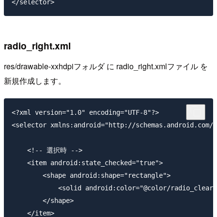
radio_right.xml
res/drawable-xxhdpiフォルダ に radio_right.xmlファイル を
新規作成します。
<?xml version="1.0" encoding="UTF-8"?>

<selector xmlns:android="http://schemas.android.com/a
    <!-- 選択時 -->

    <item android:state_checked="true">

        <shape android:shape="rectangle">

            <solid android:color="@color/radio_clear_
        </shape>

    </item>
