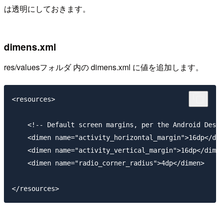
は透明にしておきます。
dimens.xml
res/valuesフォルダ 内の dimens.xml に値を追加します。
<resources>

    <!-- Default screen margins, per the Android Desi
    <dimen name="activity_horizontal_margin">16dp</di
    <dimen name="activity_vertical_margin">16dp</dime
    <dimen name="radio_corner_radius">4dp</dimen>
