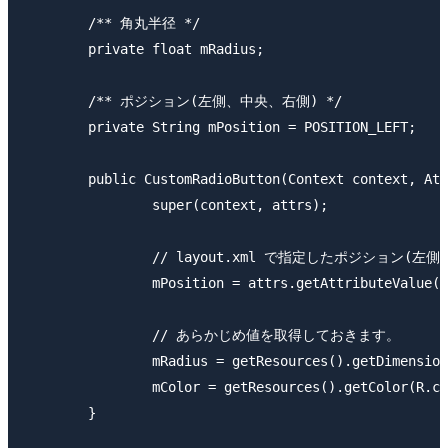
	/** 角丸半径 */

	private float mRadius;

	/** ポジション(左側、中央、右側) */

	private String mPosition = POSITION_LEFT;

	public CustomRadioButton(Context context, AttributeSet attrs) {

		super(context, attrs);

		// layout.xml で指定したポジション(左側、中央、右側)を取得して保持します。

		mPosition = attrs.getAttributeValue(null, POSITION);

		// あらかじめ値を取得しておきます。

		mRadius = getResources().getDimension(R.dimen.radio_corner_radius);

		mColor = getResources().getColor(R.color.radio_color);

	}
