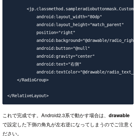
        <jp.classmethod.sampleradiobuttonmask.CustomR
            android:layout_width="80dp"

            android:layout_height="match_parent"

            position="right"

            android:background="@drawable/radio_right
            android:button="@null"

            android:gravity="center"

            android:text="右側"

            android:textColor="@drawable/radio_text_c
    </RadioGroup>

これで完成です。Android2.3系で動かす場合は、
drawable
で設定した下側の角丸が左右逆になってしまうのでご注意く
ださい。