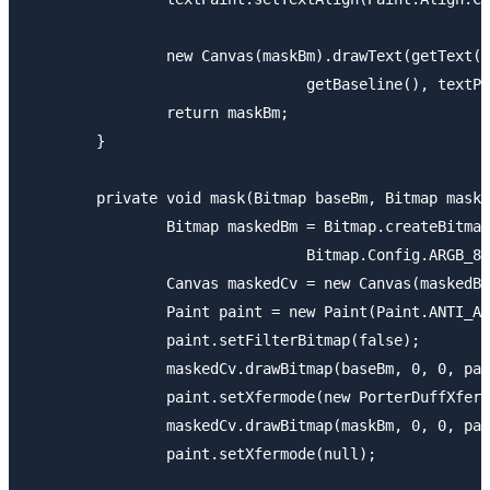
		new Canvas(maskBm).drawText(getText().toString(), getWidth() / 2.0f,

				getBaseline(), textPaint);

		return maskBm;

	}

	private void mask(Bitmap baseBm, Bitmap maskBm, Canvas canvas) {

		Bitmap maskedBm = Bitmap.createBitmap(getWidth(), getHeight(),

				Bitmap.Config.ARGB_8888);

		Canvas maskedCv = new Canvas(maskedBm);

		Paint paint = new Paint(Paint.ANTI_ALIAS_FLAG);

		paint.setFilterBitmap(false);

		maskedCv.drawBitmap(baseBm, 0, 0, paint);

		paint.setXfermode(new PorterDuffXfermode(PorterDuff.Mode.DST_OUT));

		maskedCv.drawBitmap(maskBm, 0, 0, paint);

		paint.setXfermode(null);
