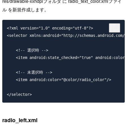
res/drawable-xxhdpiフォルダ に radio_text_color.xmlファイ
ル を新規作成します。
<?xml version="1.0" encoding="utf-8"?>

<selector xmlns:android="http://schemas.android.com/a
    <!-- 選択時 -->

    <item android:state_checked="true" android:color=
    <!-- 未選択時 -->

    <item android:color="@color/radio_color"/>

radio_left.xml