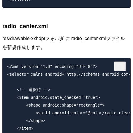
radio_center.xml
res/drawable-xxhdpiフォルダ に radio_center.xmlファイル
を新規作成します。
<?xml version="1.0" encoding="UTF-8"?>

<selector xmlns:android="http://schemas.android.com/a
    <!-- 選択時 -->

    <item android:state_checked="true">

        <shape android:shape="rectangle">

            <solid android:color="@color/radio_clear_
        </shape>

    </item>
