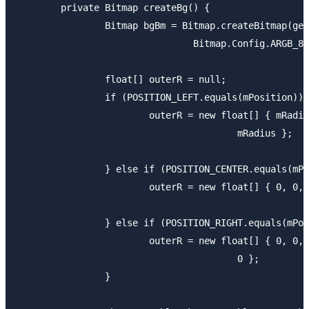
	private Bitmap createBg() {

		Bitmap bgBm = Bitmap.createBitmap(getWidth(), getHeight(),

				Bitmap.Config.ARGB_8888);

		float[] outerR = null;

		if (POSITION_LEFT.equals(mPosition)) {

			outerR = new float[] { mRadius, mRadius, 0, 0, 0, 0, mRadius,

					mRadius };

		} else if (POSITION_CENTER.equals(mPosition)) {

			outerR = new float[] { 0, 0, 0, 0, 0, 0, 0, 0 };

		} else if (POSITION_RIGHT.equals(mPosition)) {

			outerR = new float[] { 0, 0, mRadius, mRadius, mRadius, mRadius, 0,

					0 };

		}
