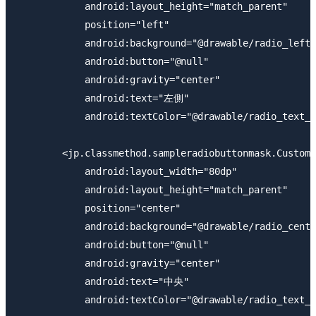
            android:layout_height="match_parent"

            position="left"

            android:background="@drawable/radio_left"

            android:button="@null"

            android:gravity="center"

            android:text="左側"

            android:textColor="@drawable/radio_text_c
        <jp.classmethod.sampleradiobuttonmask.CustomR
            android:layout_width="80dp"

            android:layout_height="match_parent"

            position="center"

            android:background="@drawable/radio_cente
            android:button="@null"

            android:gravity="center"

            android:text="中央"

            android:textColor="@drawable/radio_text_c