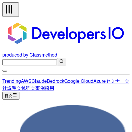
produced by Classmethod
Trending
AWS
Claude
Bedrock
Google Cloud
Azure
セミナー
会
社説明会
勉強会
事例
採用
目次