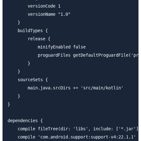
        versionCode 1

        versionName "1.0"

    }

    buildTypes {

        release {

            minifyEnabled false

            proguardFiles getDefaultProguardFile('pro
        }

    }

    sourceSets {

        main.java.srcDirs += 'src/main/kotlin'

    }

}

dependencies {

    compile fileTree(dir: 'libs', include: ['*.jar'])

    compile 'com.android.support:support-v4:22.1.1'
