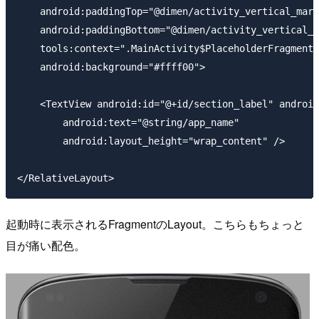
    android:paddingTop="@dimen/activity_vertical_marg
    android:paddingBottom="@dimen/activity_vertical_m
    tools:context=".MainActivity$PlaceholderFragment"

    android:background="#ffff00">

    <TextView android:id="@+id/section_label" android
        android:text="@string/app_name"

        android:layout_height="wrap_content" />

起動時に表示されるFragmentのLayout。こちらもちょっと
目が痛い配色。