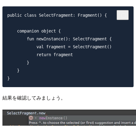
public class SelectFragment: Fragment() {

    companion object {

        fun newInstance(): SelectFragment {

            val fragment = SelectFragment()

            return fragment

        }

    }

結果を確認してみましょう。