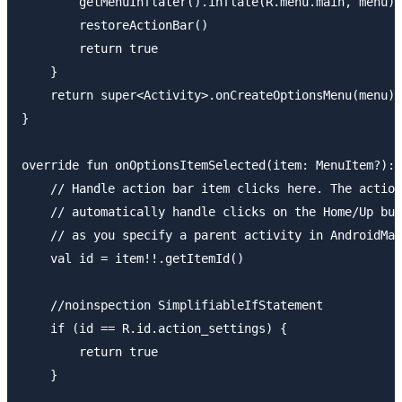
        getMenuInflater().inflate(R.menu.main, menu)

        restoreActionBar()

        return true

    }

    return super<Activity>.onCreateOptionsMenu(menu)

}

override fun onOptionsItemSelected(item: MenuItem?): 
    // Handle action bar item clicks here. The action
    // automatically handle clicks on the Home/Up but
    // as you specify a parent activity in AndroidMan
    val id = item!!.getItemId()

    //noinspection SimplifiableIfStatement

    if (id == R.id.action_settings) {

        return true

    }
