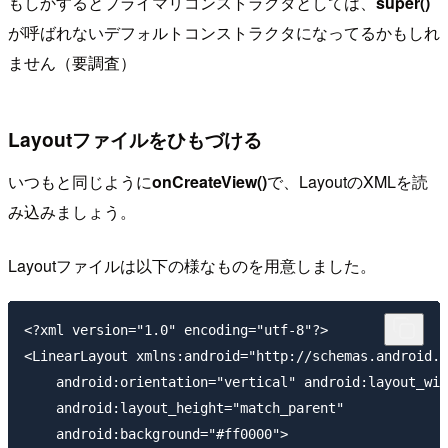
もしかするとプライマリコンストラクタとしては、
super()
が呼ばれないデフォルトコンストラクタになってるかもしれ
ません（要調査）
Layoutファイルをひもづける
いつもと同じように
onCreateView()
で、LayoutのXMLを読
み込みましょう。
Layoutファイルは以下の様なものを用意しました。
<?xml version="1.0" encoding="utf-8"?>

<LinearLayout xmlns:android="http://schemas.android.c
    android:orientation="vertical" android:layout_wid
    android:layout_height="match_parent"

    android:background="#ff0000">
