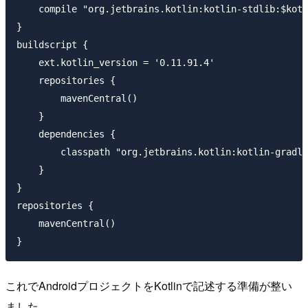
    compile "org.jetbrains.kotlin:kotlin-stdlib:$kotl
}

buildscript {

    ext.kotlin_version = '0.11.91.4'

    repositories {

        mavenCentral()

    }

    dependencies {

        classpath "org.jetbrains.kotlin:kotlin-gradle
    }

}

repositories {

    mavenCentral()

これでAndroidプロジェクトをKotlinで記述する準備が整い
ました。