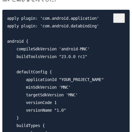
apply plugin: 'com.android.application'

apply plugin: 'com.android.databinding'

android {

    compileSdkVersion 'android-MNC'

    buildToolsVersion "23.0.0 rc1"

    defaultConfig {

        applicationId "YOUR_PROJECT_NAME"

        minSdkVersion 'MNC'

        targetSdkVersion 'MNC'

        versionCode 1

        versionName "1.0"

    }

    buildTypes {
