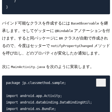
    }

バインド可能なクラスを作成するには
を継
BaseObservable
承します。そしてゲッターに
アノテーションを付
@Bindable
けます。すると同パッケージに
クラスが自動で作成され
BR
るので、今度はセッターで
メソッド
notifyPropertyChanged
を呼び出し、どのプロパティが変化したか通知します。
次に
を次のように実装します。
MainActivity.java
package jp.classmethod.sample;

import android.app.Activity;

import android.databinding.DataBindingUtil;

import android.os.Bundle;
