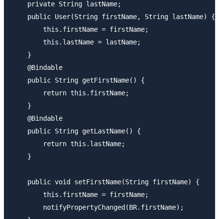
    private String lastName;

    public User(String firstName, String lastName) {

        this.firstName = firstName;

        this.lastName = lastName;

    }

    @Bindable

    public String getFirstName() {

        return this.firstName;

    }

    @Bindable

    public String getLastName() {

        return this.lastName;

    }

    public void setFirstName(String firstName) {

        this.firstName = firstName;

        notifyPropertyChanged(BR.firstName);
