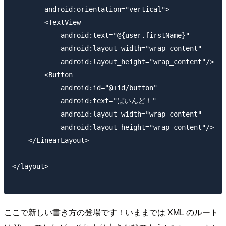
        android:orientation="vertical">

        <TextView

            android:text="@{user.firstName}"

            android:layout_width="wrap_content"

            android:layout_height="wrap_content"/>

        <Button

            android:id="@+id/button"

            android:text="ばいんど！"

            android:layout_width="wrap_content"

            android:layout_height="wrap_content"/>

    </LinearLayout>

</layout>

ここで新しい書き方の登場です！いままでは XML のルート