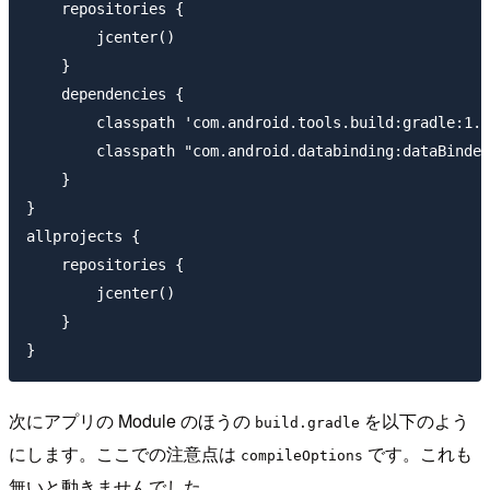
    repositories {

        jcenter()

    }

    dependencies {

        classpath 'com.android.tools.build:gradle:1.3
        classpath "com.android.databinding:dataBinder
    }

}

allprojects {

    repositories {

        jcenter()

    }

次にアプリの Module のほうの
を以下のよう
build.gradle
にします。ここでの注意点は
です。これも
compileOptions
無いと動きませんでした。