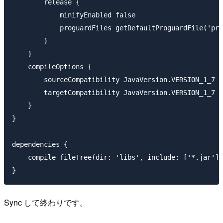
        release {

            minifyEnabled false

            proguardFiles getDefaultProguardFile('pro
        }

    }

    compileOptions {

        sourceCompatibility JavaVersion.VERSION_1_7

        targetCompatibility JavaVersion.VERSION_1_7

    }

}

dependencies {

    compile fileTree(dir: 'libs', include: ['*.jar'])

Sync して終わりです。