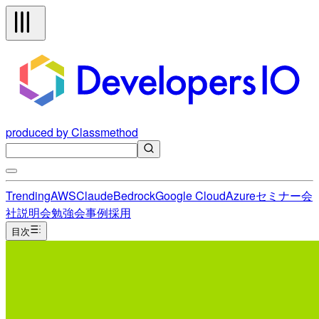
produced by Classmethod
Trending
AWS
Claude
Bedrock
Google Cloud
Azure
セミナー
会
社説明会
勉強会
事例
採用
目次