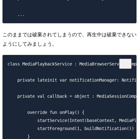
このままでは破棄されてしまうので、再生中は破棄できない
ようにしてみましょう。
class MediaPlaybackService : MediaBrowserServiceCompa
    private lateinit var notificationManager: Notific
    private val callback = object : MediaSessionCompa
        override fun onPlay() {

            startService(Intent(baseContext, MediaPla
            startForeground(1, buildNotification())

        }
