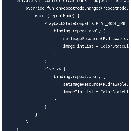
    private val controllerCallback = object : MediaCo
        override fun onRepeatModeChanged(repeatMode: 
            when (repeatMode) {

                PlaybackStateCompat.REPEAT_MODE_ONE -
                    binding.repeat.apply {

                        setImageResource(R.drawable.i
                        imageTintList = ColorStateLis
                    }

                }

                else -> {

                    binding.repeat.apply {

                        setImageResource(R.drawable.i
                        imageTintList = ColorStateLis
                    }

                }

            }

        }

    }
