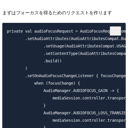
まずはフォーカスを得るためのリクエストを作ります
private val audioFocusRequest = AudioFocusRequestComp
        .setAudioAttributes(AudioAttributesCompat.Bui
                .setUsage(AudioAttributesCompat.USAGE
                .setContentType(AudioAttributesCompat
                .build()

        )

        .setOnAudioFocusChangeListener { focusChange 
            when (focusChange) {

                AudioManager.AUDIOFOCUS_GAIN -> {

                    mediaSession.controller.transport
                }

                AudioManager.AUDIOFOCUS_LOSS_TRANSIEN
                    mediaSession.controller.transport
                }
