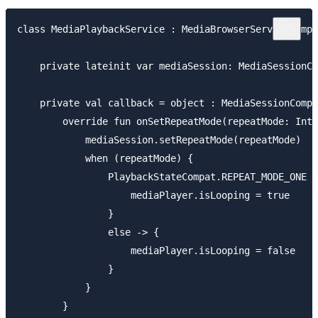
class MediaPlaybackService : MediaBrowserServiceCompa
    private lateinit var mediaSession: MediaSessionCo
    private val callback = object : MediaSessionCompa
        override fun onSetRepeatMode(repeatMode: Int)
            mediaSession.setRepeatMode(repeatMode)

            when (repeatMode) {

                PlaybackStateCompat.REPEAT_MODE_ONE -
                    mediaPlayer.isLooping = true

                }

                else -> {

                    mediaPlayer.isLooping = false

                }

            }

        }
