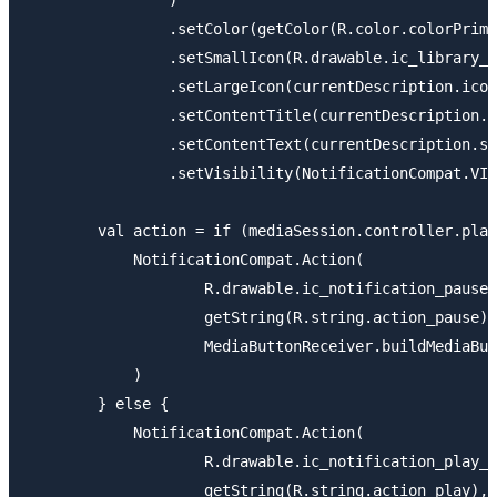
                .setColor(getColor(R.color.colorPrima
                .setSmallIcon(R.drawable.ic_library_m
                .setLargeIcon(currentDescription.icon
                .setContentTitle(currentDescription.t
                .setContentText(currentDescription.su
                .setVisibility(NotificationCompat.VIS
        val action = if (mediaSession.controller.play
            NotificationCompat.Action(

                    R.drawable.ic_notification_pause,

                    getString(R.string.action_pause),

                    MediaButtonReceiver.buildMediaBut
            )

        } else {

            NotificationCompat.Action(

                    R.drawable.ic_notification_play_a
                    getString(R.string.action_play),
