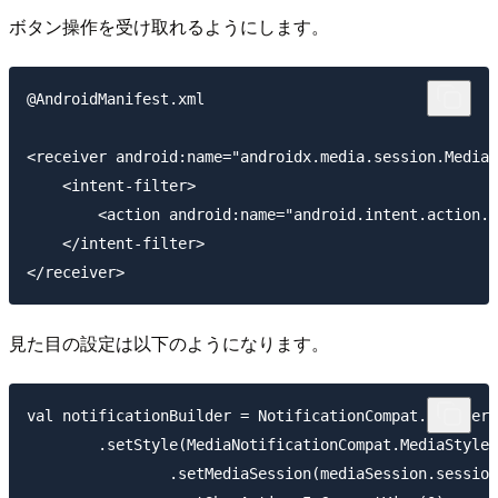
ボタン操作を受け取れるようにします。
@AndroidManifest.xml

<receiver android:name="androidx.media.session.MediaB
    <intent-filter>

        <action android:name="android.intent.action.M
    </intent-filter>

見た目の設定は以下のようになります。
val notificationBuilder = NotificationCompat.Builder(
        .setStyle(MediaNotificationCompat.MediaStyle(
                .setMediaSession(mediaSession.session