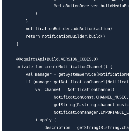
                    MediaButtonReceiver.buildMediaBut
            )

        }

        notificationBuilder.addAction(action)

        return notificationBuilder.build()

    }

    @RequiresApi(Build.VERSION_CODES.O)

    private fun createNotificationChannel() {

        val manager = getSystemService(NotificationMa
        if (manager.getNotificationChannel(Notificati
            val channel = NotificationChannel(

                    NotificationConst.CHANNEL_MUSIC,

                    getString(R.string.channel_music_
                    NotificationManager.IMPORTANCE_LO
            ).apply {

                description = getString(R.string.chan