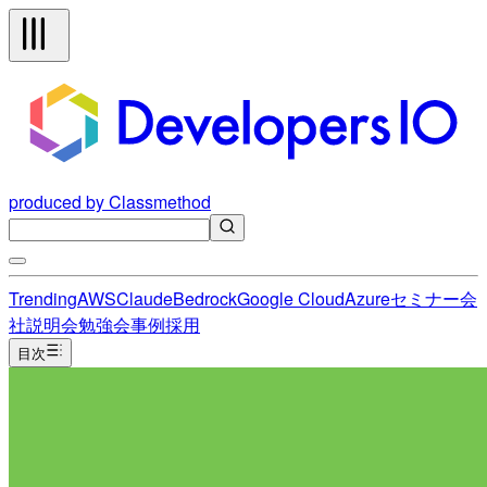
produced by Classmethod
Trending
AWS
Claude
Bedrock
Google Cloud
Azure
セミナー
会
社説明会
勉強会
事例
採用
目次