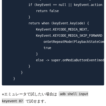
            if (keyEvent == null || keyEvent.action !
                return false

            }

            return when (keyEvent.keyCode) {

                KeyEvent.KEYCODE_MEDIA_NEXT,

                KeyEvent.KEYCODE_MEDIA_SKIP_FORWARD -
                    onSetRepeatMode(PlaybackStateComp
                    true

                }

                else -> super.onMediaButtonEvent(medi
            }

        }

※エミュレータで試したい場合は
adb shell input
で試せます。
keyevent 87