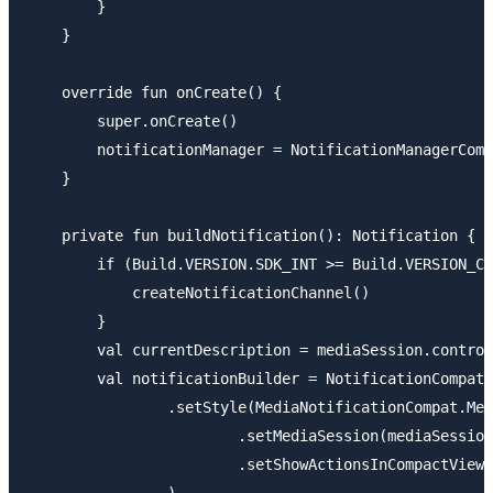
        }

    }

    override fun onCreate() {

        super.onCreate()

        notificationManager = NotificationManagerComp
    }

    private fun buildNotification(): Notification {

        if (Build.VERSION.SDK_INT >= Build.VERSION_CO
            createNotificationChannel()

        }

        val currentDescription = mediaSession.control
        val notificationBuilder = NotificationCompat.
                .setStyle(MediaNotificationCompat.Med
                        .setMediaSession(mediaSession
                        .setShowActionsInCompactView(
                )
