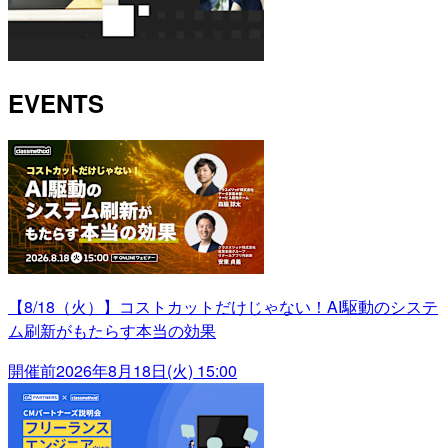
EVENTS
【8/18（火）】コストカットだけじゃない！AI駆動のシステ
ム刷新がもたらす本当の効果
開催前
2026年8月18日(火) 15:00