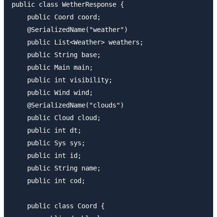
public class WetherResponse {

    public Coord coord;

    @SerializedName("weather")

    public List<Weather> weathers;

    public String base;

    public Main main;

    public int visibility;

    public Wind wind;

    @SerializedName("clouds")

    public Cloud cloud;

    public int dt;

    public Sys sys;

    public int id;

    public String name;

    public int cod;

    public class Coord {
