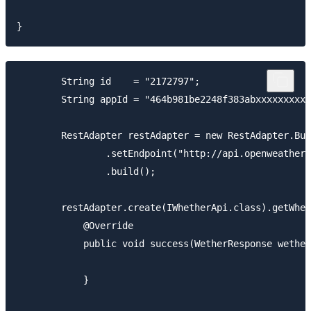
        String id    = "2172797";

        String appId = "464b981be2248f383abxxxxxxxxxx
        RestAdapter restAdapter = new RestAdapter.Bui
                .setEndpoint("http://api.openweatherm
                .build();

        restAdapter.create(IWhetherApi.class).getWhet
            @Override

            public void success(WetherResponse wether
            }
