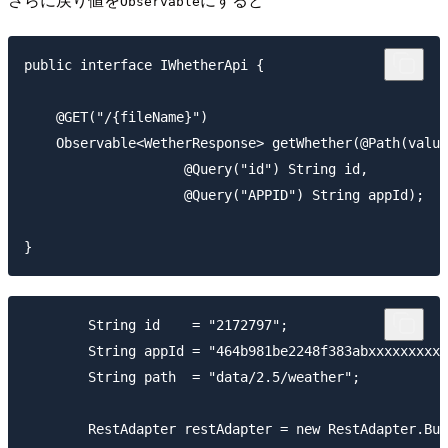
Observable
public interface IWhetherApi {

    @GET("/{fileName}")

    Observable<WetherResponse> getWhether(@Path(value
                    @Query("id") String id,

                    @Query("APPID") String appId);

        String id    = "2172797";

        String appId = "464b981be2248f383abxxxxxxxxxx
        String path  = "data/2.5/weather";

        RestAdapter restAdapter = new RestAdapter.Bui