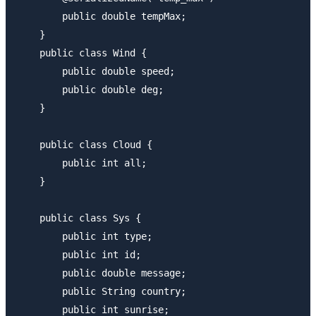
        public double tempMax;

    }

    public class Wind {

        public double speed;

        public double deg;

    }

    public class Cloud {

        public int all;

    }

    public class Sys {

        public int type;

        public int id;

        public double message;

        public String country;

        public int sunrise;
