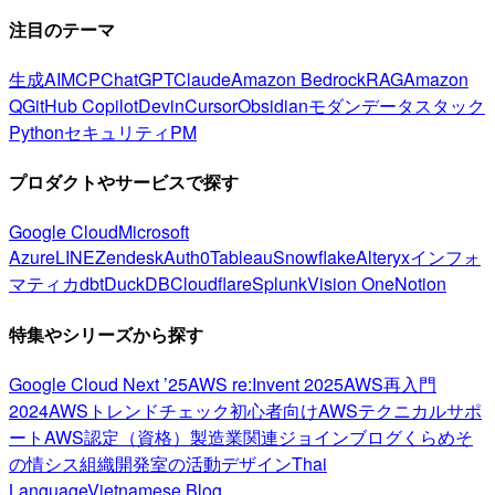
注目のテーマ
生成AI
MCP
ChatGPT
Claude
Amazon Bedrock
RAG
Amazon
Q
GitHub Copilot
Devin
Cursor
Obsidian
モダンデータスタック
Python
セキュリティ
PM
プロダクトやサービスで探す
Google Cloud
Microsoft
Azure
LINE
Zendesk
Auth0
Tableau
Snowflake
Alteryx
インフォ
マティカ
dbt
DuckDB
Cloudflare
Splunk
Vision One
Notion
特集やシリーズから探す
Google Cloud Next ’25
AWS re:Invent 2025
AWS再入門
2024
AWSトレンドチェック
初心者向け
AWSテクニカルサポ
ート
AWS認定（資格）
製造業関連
ジョインブログ
くらめそ
の情シス
組織開発室の活動
デザイン
Thai
Language
Vietnamese Blog