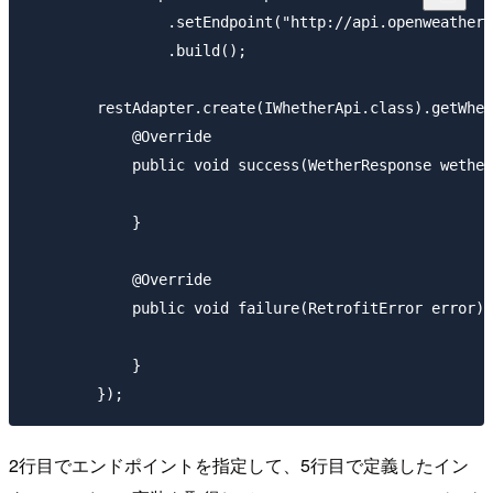
                .setEndpoint("http://api.openweatherm
                .build();

        restAdapter.create(IWhetherApi.class).getWhet
            @Override

            public void success(WetherResponse wether
            }

            @Override

            public void failure(RetrofitError error) 
            }

2行目でエンドポイントを指定して、5行目で定義したイン