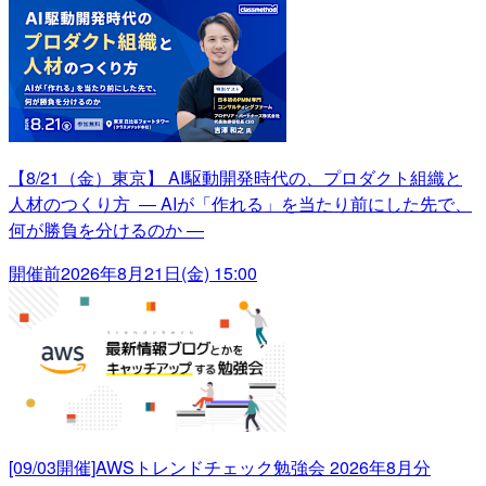
【8/21（金）東京】 AI駆動開発時代の、プロダクト組織と
人材のつくり方 ― AIが「作れる」を当たり前にした先で、
何が勝負を分けるのか ―
開催前
2026年8月21日(金) 15:00
[09/03開催]AWSトレンドチェック勉強会 2026年8月分