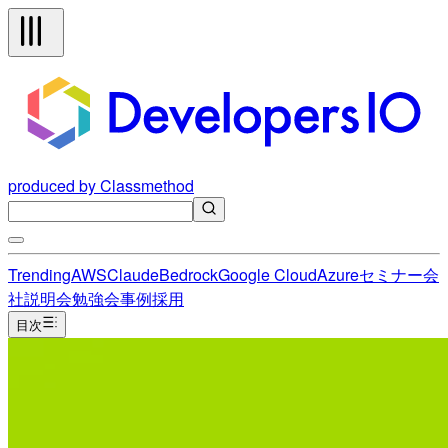
produced by Classmethod
Trending
AWS
Claude
Bedrock
Google Cloud
Azure
セミナー
会
社説明会
勉強会
事例
採用
目次