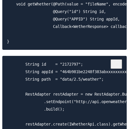
    void getWhether(@Path(value = "fileName", encode 
                    @Query("id") String id,

                    @Query("APPID") String appId,

                    Callback<WetherResponse> callback
        String id    = "2172797";

        String appId = "464b981be2248f383abxxxxxxxxxx
        String path  = "data/2.5/weather";

        RestAdapter restAdapter = new RestAdapter.Bui
                .setEndpoint("http://api.openweatherm
                .build();

        restAdapter.create(IWhetherApi.class).getWhet