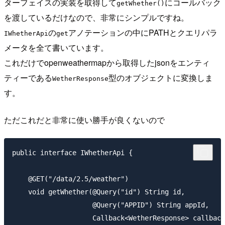
ターフェイスの実装を取得して
にコールバック
getWhether()
を渡しているだけなので、非常にシンプルですね。
の
アノテーションの中にPATHとクエリパラ
IWhetherApi
get
メータを全て書いています。
これだけでopenweathermapから取得したjsonをエンティ
ティーである
型のオブジェクトに変換しま
WetherResponse
す。
ただこれだと非常に使い勝手が良くないので
public interface IWhetherApi {

    @GET("/data/2.5/weather")

    void getWhether(@Query("id") String id,

                    @Query("APPID") String appId,

                    Callback<WetherResponse> callback