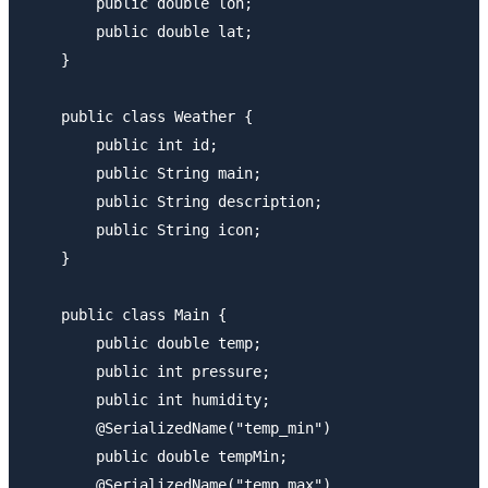
        public double lon;

        public double lat;

    }

    public class Weather {

        public int id;

        public String main;

        public String description;

        public String icon;

    }

    public class Main {

        public double temp;

        public int pressure;

        public int humidity;

        @SerializedName("temp_min")

        public double tempMin;

        @SerializedName("temp_max")
