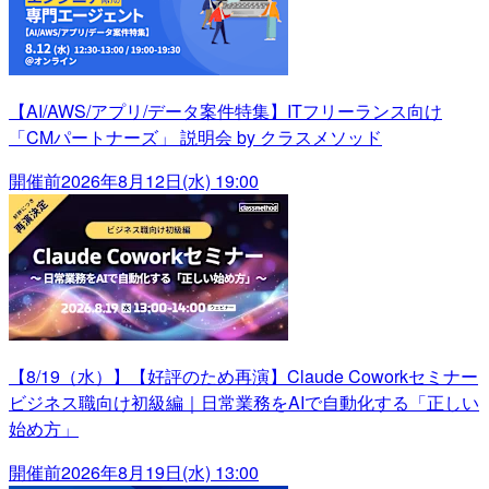
【AI/AWS/アプリ/データ案件特集】ITフリーランス向け
「CMパートナーズ」 説明会 by クラスメソッド
開催前
2026年8月12日(水) 19:00
【8/19（水）】【好評のため再演】Claude Coworkセミナー
ビジネス職向け初級編｜日常業務をAIで自動化する「正しい
始め方」
開催前
2026年8月19日(水) 13:00