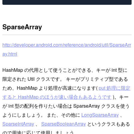
SparseArray
http://developer.android.com/reference/android/util/SparseArr
ay.html
HashMap の代用として使うことができる、キーが int 型に
限定された Util クラスです。 キーがプリミティブ型である
ため、HashMap より処理が高速になります(
put 処理に限定
すると HashMap のほうが速い場合もあるようです
)。キー
が int 型の配列を作りたい場合は SparseArray クラスを使う
ようにしましょう。 また、その他に
LongSparseArray
、
SparseIntArray
、
SparseBooleanArray
というクラスもある
ので用途に応じて使用しましょう。