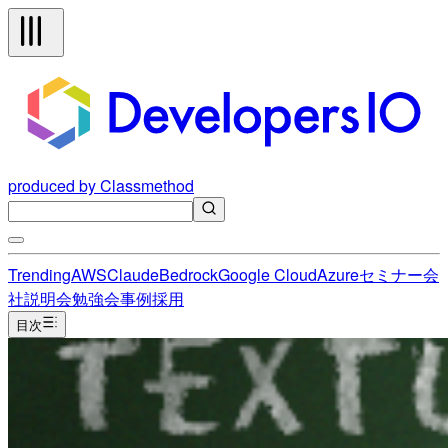
produced by Classmethod
Trending
AWS
Claude
Bedrock
Google Cloud
Azure
セミナー
会
社説明会
勉強会
事例
採用
目次