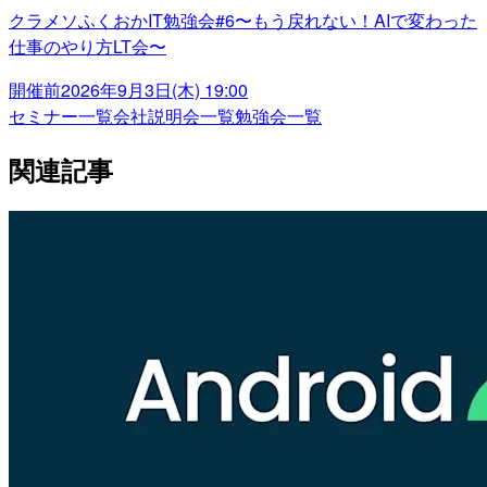
クラメソふくおかIT勉強会#6〜もう戻れない！AIで変わった
仕事のやり方LT会〜
開催前
2026年9月3日(木) 19:00
セミナー一覧
会社説明会一覧
勉強会一覧
関連記事