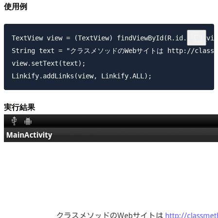
使用例
TextView view = (TextView) findViewById(R.id.text_vie
String text = "クラスメソッドのWebサイトは http://classme
view.setText(text);

実行結果