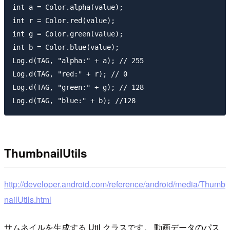
int a = Color.alpha(value);

int r = Color.red(value);

int g = Color.green(value);

int b = Color.blue(value);

Log.d(TAG, "alpha:" + a); // 255

Log.d(TAG, "red:" + r); // 0

Log.d(TAG, "green:" + g); // 128

ThumbnailUtils
http://developer.android.com/reference/android/media/Thumb
nailUtils.html
サムネイルを生成する Util クラスです。 動画データのパス