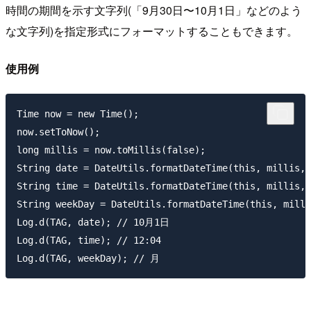
時間の期間を示す文字列(「9月30日〜10月1日」などのよう
な文字列)を指定形式にフォーマットすることもできます。
使用例
Time now = new Time();

now.setToNow();

long millis = now.toMillis(false);

String date = DateUtils.formatDateTime(this, millis, 
String time = DateUtils.formatDateTime(this, millis, 
String weekDay = DateUtils.formatDateTime(this, milli
Log.d(TAG, date); // 10月1日

Log.d(TAG, time); // 12:04
