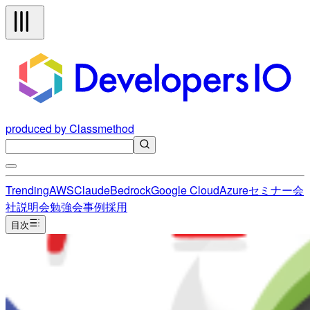
produced by Classmethod
Trending
AWS
Claude
Bedrock
Google Cloud
Azure
セミナー
会
社説明会
勉強会
事例
採用
目次