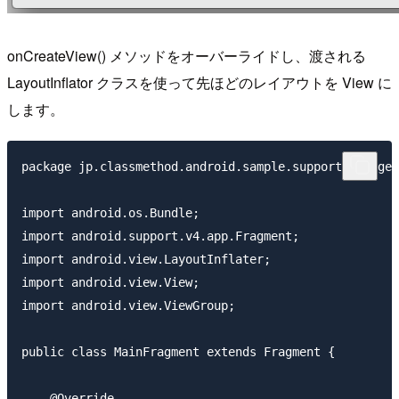
onCreateView() メソッドをオーバーライドし、渡される
LayoutInflator クラスを使って先ほどのレイアウトを View に
します。
package jp.classmethod.android.sample.supportpackage.
import android.os.Bundle;

import android.support.v4.app.Fragment;

import android.view.LayoutInflater;

import android.view.View;

import android.view.ViewGroup;

public class MainFragment extends Fragment {

    @Override
