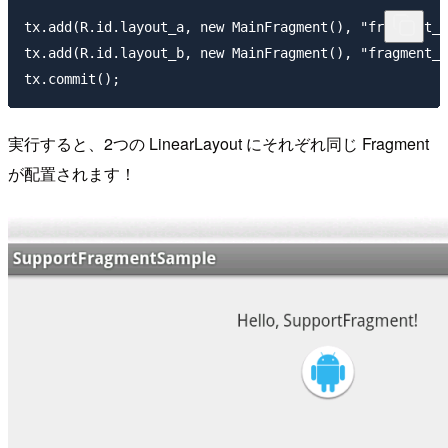
tx.add(R.id.layout_a, new MainFragment(), "fragment_a
tx.add(R.id.layout_b, new MainFragment(), "fragment_b
実行すると、2つの LinearLayout にそれぞれ同じ Fragment
が配置されます！