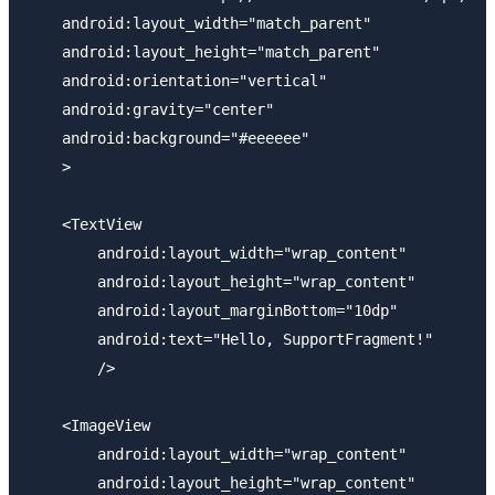
    android:layout_width="match_parent"

    android:layout_height="match_parent"

    android:orientation="vertical"

    android:gravity="center"

    android:background="#eeeeee"

    >

    <TextView 

        android:layout_width="wrap_content"

        android:layout_height="wrap_content"

        android:layout_marginBottom="10dp"

        android:text="Hello, SupportFragment!"

        />

    <ImageView 

        android:layout_width="wrap_content"

        android:layout_height="wrap_content"
