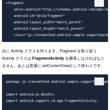
<fragment 

    xmlns:android="http://schemas.android.com/apk/res
    android:id="@+id/fragment"

    android:layout_width="match_parent"

    android:layout_height="match_parent"

次に Activity クラスを作ります。Fragment を取り扱う
Activity クラスは
FragmentActivity
を継承しなければなり
ません。あとは普通に setContentView() して終わりです。
package jp.classmethod.android.sample.supportpackage.
import android.os.Bundle;

import android.support.v4.app.FragmentActivity;
