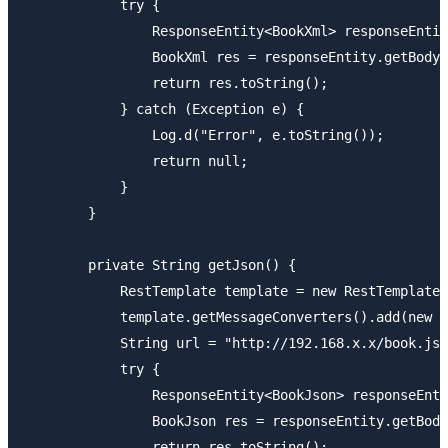
            try {

                ResponseEntity<BookXml> responseEntit
                BookXml res = responseEntity.getBody(
                return res.toString();

            } catch (Exception e) {

                Log.d("Error", e.toString());

                return null;

            }

        }

        private String getJson() {

            RestTemplate template = new RestTemplate(
            template.getMessageConverters().add(new M
            String url = "http://192.168.x.x/book.jso
            try {

                ResponseEntity<BookJson> responseEnti
                BookJson res = responseEntity.getBody
                return res.toString();
