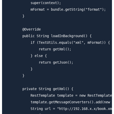
            super(context);

            mFormat = bundle.getString("format");

        }

        @Override

        public String loadInBackground() {

            if (TextUtils.equals("xml", mFormat)) {

                return getXml();

            } else {

                return getJson();

            }

        }

        private String getXml() {

            RestTemplate template = new RestTemplate(
            template.getMessageConverters().add(new S
            String url = "http://192.168.x.x/book.xml