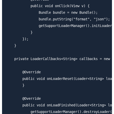
            public void onClick(View v) {

                Bundle bundle = new Bundle();

                bundle.putString("format", "json");

                getSupportLoaderManager().initLoader(
            }

        });

    }

    private LoaderCallbacks<String> callbacks = new L
        @Override

        public void onLoaderReset(Loader<String> load
        }

        @Override

        public void onLoadFinished(Loader<String> loa
            getSupportLoaderManager().destroyLoader(l