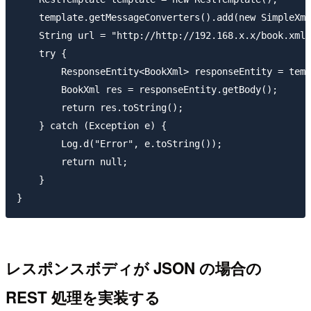
    template.getMessageConverters().add(new SimpleXml
    String url = "http://http://192.168.x.x/book.xml"
    try {

        ResponseEntity<BookXml> responseEntity = temp
        BookXml res = responseEntity.getBody();

        return res.toString();

    } catch (Exception e) {

        Log.d("Error", e.toString());

        return null;

    }

レスポンスボディが JSON の場合の
REST 処理を実装する