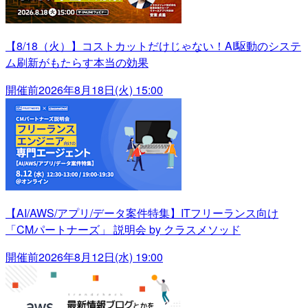
【8/18（火）】コストカットだけじゃない！AI駆動のシステ
ム刷新がもたらす本当の効果
開催前
2026年8月18日(火) 15:00
【AI/AWS/アプリ/データ案件特集】ITフリーランス向け
「CMパートナーズ」 説明会 by クラスメソッド
開催前
2026年8月12日(水) 19:00