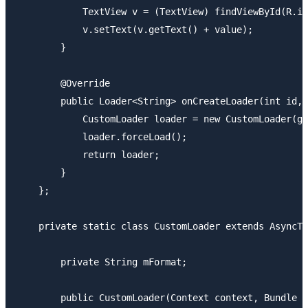
            TextView v = (TextView) findViewById(R.id
            v.setText(v.getText() + value);

        }

        @Override

        public Loader<String> onCreateLoader(int id, 
            CustomLoader loader = new CustomLoader(ge
            loader.forceLoad();

            return loader;

        }

    };

    private static class CustomLoader extends AsyncTa
        private String mFormat;

        public CustomLoader(Context context, Bundle b