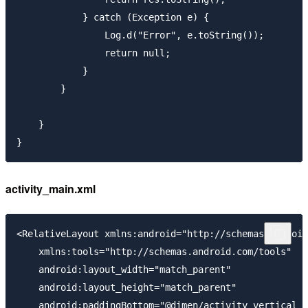
            } catch (Exception e) {

                Log.d("Error", e.toString());

                return null;

            }

        }

    }

activity_main.xml
<RelativeLayout xmlns:android="http://schemas.android
    xmlns:tools="http://schemas.android.com/tools"

    android:layout_width="match_parent"

    android:layout_height="match_parent"

    android:paddingBottom="@dimen/activity_vertical_m