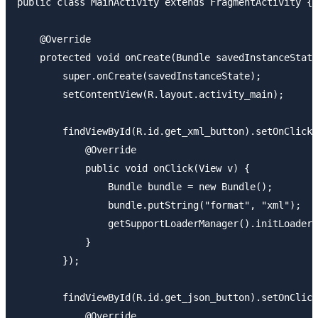
public class MainActivity extends FragmentActivity {

    @Override

    protected void onCreate(Bundle savedInstanceState
        super.onCreate(savedInstanceState);

        setContentView(R.layout.activity_main);

        findViewById(R.id.get_xml_button).setOnClickL
            @Override

            public void onClick(View v) {

                Bundle bundle = new Bundle();

                bundle.putString("format", "xml");

                getSupportLoaderManager().initLoader(
            }

        });

        findViewById(R.id.get_json_button).setOnClick
            @Override
