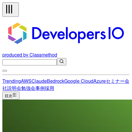
produced by Classmethod
Trending
AWS
Claude
Bedrock
Google Cloud
Azure
セミナー
会
社説明会
勉強会
事例
採用
目次