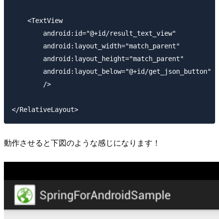
    <TextView 

        android:id="@+id/result_text_view"

        android:layout_width="match_parent"

        android:layout_height="match_parent"

        android:layout_below="@+id/get_json_button"

        />

動作させると下図のような感じになります！