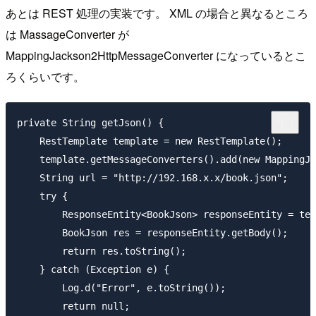
あとは REST 処理の実装です。 XML の場合と異なるところ
は MassageConverter が
MappingJackson2HttpMessageConverter になっているとこ
ろくらいです。
private String getJson() {

    RestTemplate template = new RestTemplate();

    template.getMessageConverters().add(new MappingJa
    String url = "http://192.168.x.x/book.json";

    try {

        ResponseEntity<BookJson> responseEntity = tem
        BookJson res = responseEntity.getBody();

        return res.toString();

    } catch (Exception e) {

        Log.d("Error", e.toString());

        return null;
