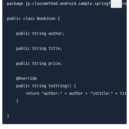
package jp.classmethod.android.sample.springforandroi
public class BookJson {

    public String author;

    public String title;

    public String price;

    @Override

    public String toString() {

        return "author:" + author + "\ntitle:" + titl
    }
