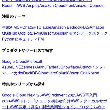
Redshift
AWS Amplify
Amazon CloudFront
Amazon Connect
注目のテーマ
生成AI
MCP
ChatGPT
Claude
Amazon Bedrock
RAG
Amazon
Q
GitHub Copilot
Devin
Cursor
Obsidian
モダンデータスタック
Python
セキュリティ
PM
プロダクトやサービスで探す
Google Cloud
Microsoft
Azure
LINE
Zendesk
Auth0
Tableau
Snowflake
Alteryx
インフォ
マティカ
dbt
DuckDB
Cloudflare
Splunk
Vision One
Notion
特集やシリーズから探す
Google Cloud Next ’25
AWS re:Invent 2025
AWS再入門
2024
AWSトレンドチェック
初心者向け
AWSテクニカルサポ
ート
AWS認定（資格）
製造業関連
ジョインブログ
くらめそ