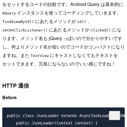
をセットするコードの比較です。Android Query は基本的に
インスタンスを使ってコーディングしていきます。
AQuery
にあたるメソッドが
、
findViewById()
id()
にあたるメソッドが
にな
setOnClickListener()
clicked()
ります。メソッド名も jQuery っぽいので分かりやすいです
し、何よりメソッド名が短いのでコードがコンパクトになり
ますね。また
にキャストしなくてもテキストを
TextView
セットできます。冗長にならないのでいい感じですね！
HTTP 通信
Before
public class JsonLoader extends AsyncTaskLoader<JSONO
    public JsonLoader(Context context) {
