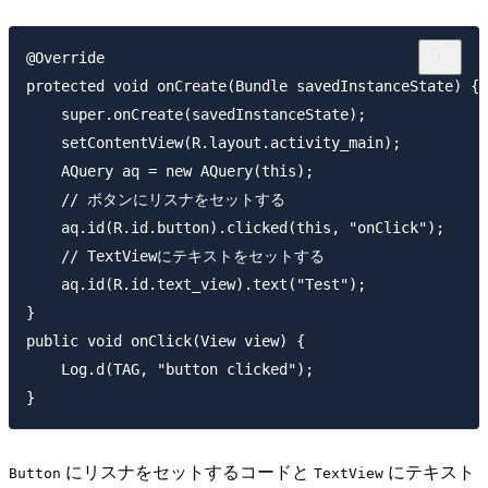
@Override

protected void onCreate(Bundle savedInstanceState) {

    super.onCreate(savedInstanceState);

    setContentView(R.layout.activity_main);

    AQuery aq = new AQuery(this);

    // ボタンにリスナをセットする

    aq.id(R.id.button).clicked(this, "onClick");

    // TextViewにテキストをセットする

    aq.id(R.id.text_view).text("Test");

}

public void onClick(View view) {

    Log.d(TAG, "button clicked");

にリスナをセットするコードと
にテキスト
Button
TextView