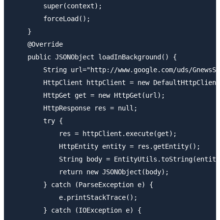
        super(context);

        forceLoad();

    }

    @Override

    public JSONObject loadInBackground() {

        String url="http://www.google.com/uds/GnewsSe
        HttpClient httpClient = new DefaultHttpClient
        HttpGet get = new HttpGet(url);

        HttpResponse res = null;

        try {

            res = httpClient.execute(get);

            HttpEntity entity = res.getEntity();

            String body = EntityUtils.toString(entity
            return new JSONObject(body);

        } catch (ParseException e) {

            e.printStackTrace();

        } catch (IOException e) {
