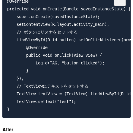
@Override

protected void onCreate(Bundle savedInstanceState) {

    super.onCreate(savedInstanceState);

    setContentView(R.layout.activity_main);

    // ボタンにリスナをセットする

    findViewById(R.id.button).setOnClickListener(new 
        @Override

        public void onClick(View view) {

            Log.d(TAG, "button clicked");

        }

    });

    // TextViewにテキストをセットする

    TextView textView = (TextView) findViewById(R.id.
    textView.setText("Test");

After