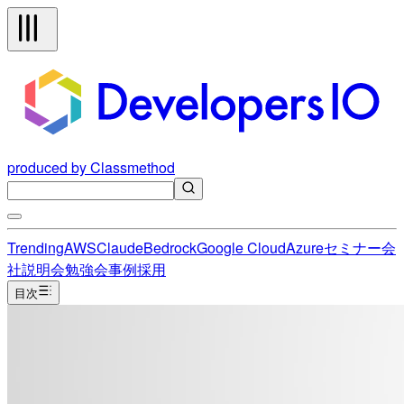
produced by Classmethod
Trending
AWS
Claude
Bedrock
Google Cloud
Azure
セミナー
会
社説明会
勉強会
事例
採用
目次