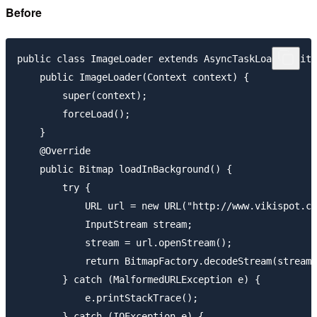
Before
public class ImageLoader extends AsyncTaskLoader<Bitm
    public ImageLoader(Context context) {

        super(context);

        forceLoad();

    }

    @Override

    public Bitmap loadInBackground() {

        try {

            URL url = new URL("http://www.vikispot.co
            InputStream stream;

            stream = url.openStream();

            return BitmapFactory.decodeStream(stream)
        } catch (MalformedURLException e) {

            e.printStackTrace();

        } catch (IOException e) {
