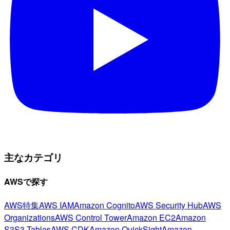
主なカテゴリ
AWSで探す
AWS特集
AWS IAM
Amazon Cognito
AWS Security Hub
AWS
Organizations
AWS Control Tower
Amazon EC2
Amazon
S3
S3 Tables
AWS CDK
Amazon QuickSight
Amazon