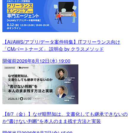
【AI/AWS/アプリ/データ案件特集】ITフリーランス向け
「CMパートナーズ」 説明会 by クラスメソッド
開催前
2026年8月12日(水) 19:00
【8/7（金）】なぜ暗黙知は、文書化しても継承できないの
か"書けない判断"を本人のまま残す方法と実装
開催当日
2026年8月7日(金) 15:00