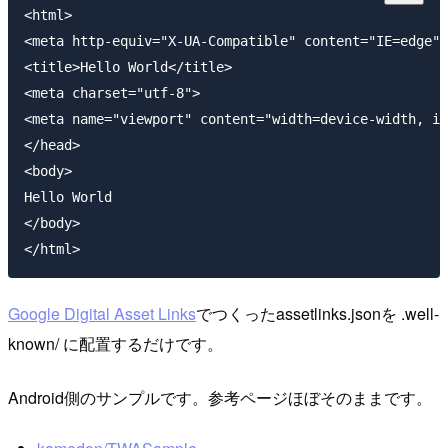
<html>

<meta http-equiv="X-UA-Compatible" content="IE=edge">

<title>Hello World</title>

<meta charset="utf-8">

<meta name="viewport" content="width=device-width, in
</head>

<body>

Hello World

</body>

Google Digital Asset Links
でつくったassetlinks.jsonを .well-
known/ に配置するだけです。
Android側のサンプルです。参考ページほぼそのままです。