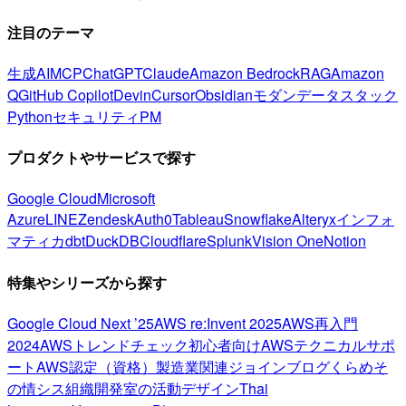
注目のテーマ
生成AI
MCP
ChatGPT
Claude
Amazon Bedrock
RAG
Amazon
Q
GitHub Copilot
Devin
Cursor
Obsidian
モダンデータスタック
Python
セキュリティ
PM
プロダクトやサービスで探す
Google Cloud
Microsoft
Azure
LINE
Zendesk
Auth0
Tableau
Snowflake
Alteryx
インフォ
マティカ
dbt
DuckDB
Cloudflare
Splunk
Vision One
Notion
特集やシリーズから探す
Google Cloud Next ’25
AWS re:Invent 2025
AWS再入門
2024
AWSトレンドチェック
初心者向け
AWSテクニカルサポ
ート
AWS認定（資格）
製造業関連
ジョインブログ
くらめそ
の情シス
組織開発室の活動
デザイン
Thai