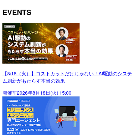
EVENTS
【8/18（火）】コストカットだけじゃない！AI駆動のシステ
ム刷新がもたらす本当の効果
開催前
2026年8月18日(火) 15:00