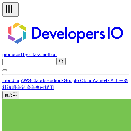
produced by Classmethod
Trending
AWS
Claude
Bedrock
Google Cloud
Azure
セミナー
会
社説明会
勉強会
事例
採用
目次