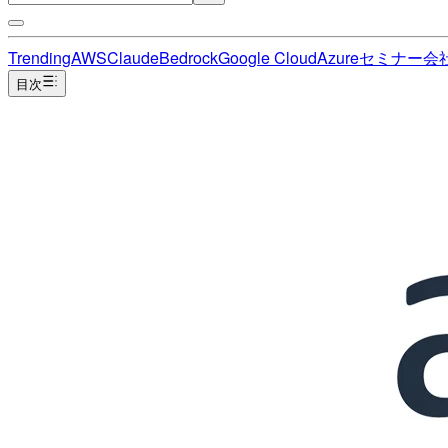
Trending
AWS
Claude
Bedrock
Google Cloud
Azure
セミナー
会
目次