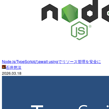
Node.js/TypeScriptのawait usingでリソース管理を安全に
石井悠汰
2026.03.18