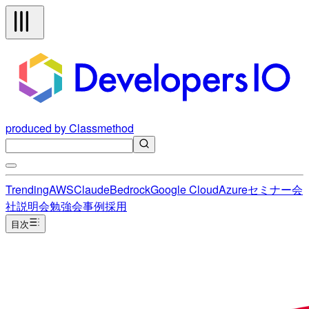
produced by Classmethod
Trending
AWS
Claude
Bedrock
Google Cloud
Azure
セミナー
会
社説明会
勉強会
事例
採用
目次