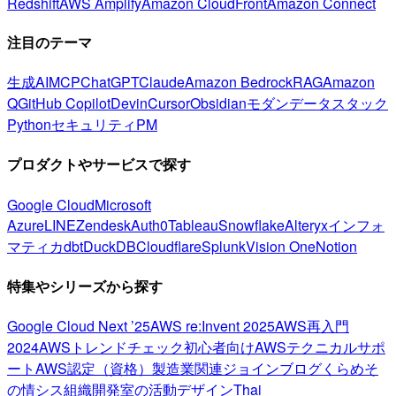
Redshift
AWS Amplify
Amazon CloudFront
Amazon Connect
注目のテーマ
生成AI
MCP
ChatGPT
Claude
Amazon Bedrock
RAG
Amazon
Q
GitHub Copilot
Devin
Cursor
Obsidian
モダンデータスタック
Python
セキュリティ
PM
プロダクトやサービスで探す
Google Cloud
Microsoft
Azure
LINE
Zendesk
Auth0
Tableau
Snowflake
Alteryx
インフォ
マティカ
dbt
DuckDB
Cloudflare
Splunk
Vision One
Notion
特集やシリーズから探す
Google Cloud Next ’25
AWS re:Invent 2025
AWS再入門
2024
AWSトレンドチェック
初心者向け
AWSテクニカルサポ
ート
AWS認定（資格）
製造業関連
ジョインブログ
くらめそ
の情シス
組織開発室の活動
デザイン
Thai