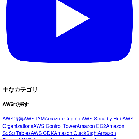
主なカテゴリ
AWSで探す
AWS特集
AWS IAM
Amazon Cognito
AWS Security Hub
AWS
Organizations
AWS Control Tower
Amazon EC2
Amazon
S3
S3 Tables
AWS CDK
Amazon QuickSight
Amazon