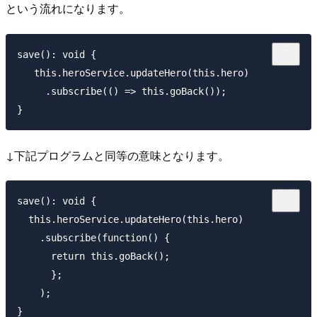
という流れになります。
save(): void {

   this.heroService.updateHero(this.hero)

     .subscribe(() => this.goBack());

↓下記プログラムと同等の意味となります。
save(): void {

  this.heroService.updateHero(this.hero)

    .subscribe(function() {

      return this.goBack();

      };

    );
