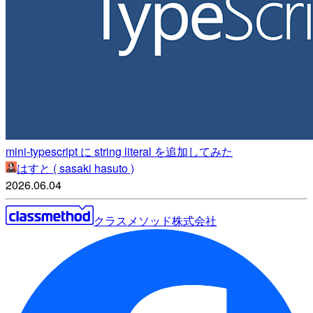
mini-typescript に string literal を追加してみた
はすと ( sasaki hasuto )
2026.06.04
クラスメソッド株式会社