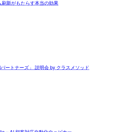
テム刷新がもたらす本当の効果
Mパートナーズ」 説明会 by クラスメソッド
o × AI 顧客対応自動化ウェビナー