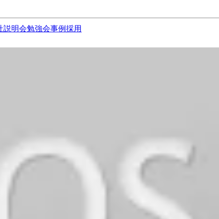
社説明会
勉強会
事例
採用