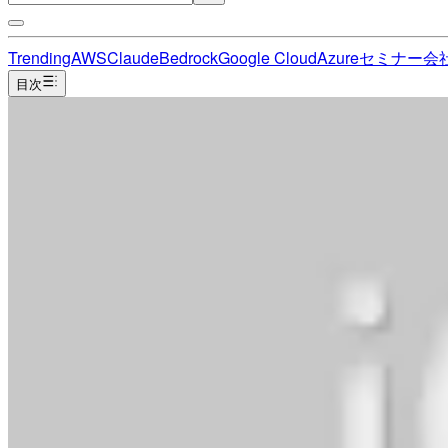
Trending
AWS
Claude
Bedrock
Google Cloud
Azure
セミナー
会
目次