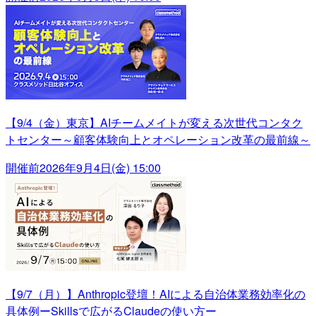
【9/4（金）東京】AIチームメイトが変える次世代コンタク
トセンター～顧客体験向上とオペレーション改革の最前線～
開催前
2026年9月4日(金) 15:00
【9/7（月）】Anthropic登壇！AIによる自治体業務効率化の
具体例ーSkillsで広がるClaudeの使い方ー