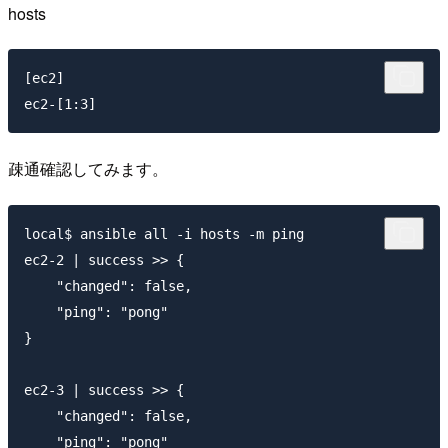
hosts
[ec2]

疎通確認してみます。
local$ ansible all -i hosts -m ping

ec2-2 | success >> {

    "changed": false,

    "ping": "pong"

}

ec2-3 | success >> {

    "changed": false,

    "ping": "pong"
