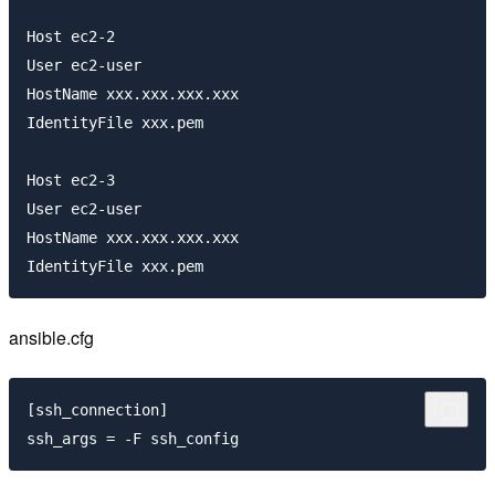
Host ec2-2

User ec2-user

HostName xxx.xxx.xxx.xxx

IdentityFile xxx.pem

Host ec2-3

User ec2-user

HostName xxx.xxx.xxx.xxx

ansible.cfg
[ssh_connection]
