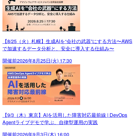
【8/25（火）札幌】生成AIを“会社の武器”にする方法〜AWS
で加速するデータ分析と、安全に導入する仕組み〜
開催前
2026年8月25日(火) 17:30
【9/3（木）東京】AIを活用した障害対応最前線 | DevOps
Agentライブデモで学ぶ、自律型運用の実践
開催前
2026年9月3日(木) 16:00