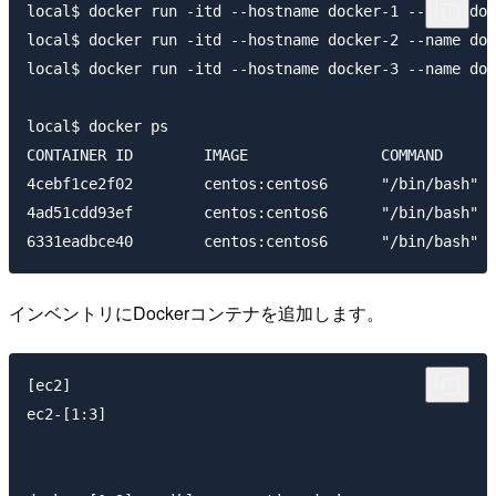
local$ docker run -itd --hostname docker-1 --name doc
local$ docker run -itd --hostname docker-2 --name doc
local$ docker run -itd --hostname docker-3 --name doc
local$ docker ps

CONTAINER ID        IMAGE               COMMAND      
4cebf1ce2f02        centos:centos6      "/bin/bash"  
4ad51cdd93ef        centos:centos6      "/bin/bash"  
インベントリにDockerコンテナを追加します。
[ec2]

ec2-[1:3]
