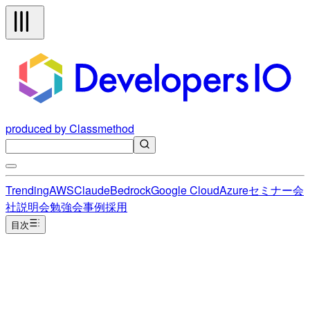
produced by Classmethod
Trending
AWS
Claude
Bedrock
Google Cloud
Azure
セミナー
会
社説明会
勉強会
事例
採用
目次