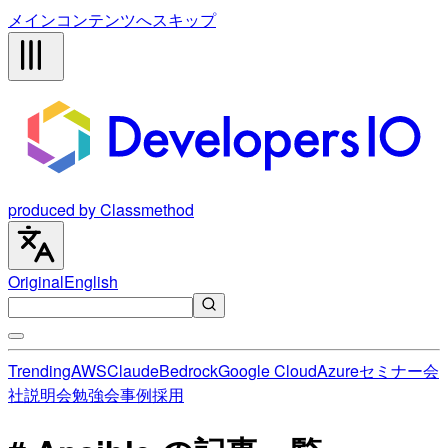
メインコンテンツへスキップ
produced by Classmethod
Original
English
Trending
AWS
Claude
Bedrock
Google Cloud
Azure
セミナー
会
社説明会
勉強会
事例
採用