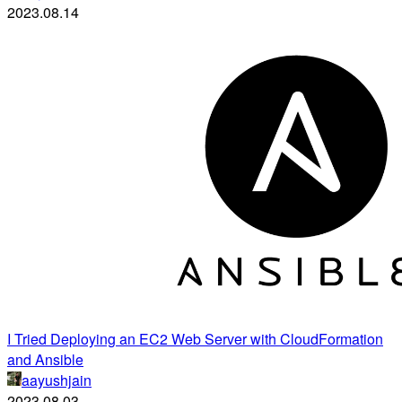
2023.08.14
I Tried Deploying an EC2 Web Server with CloudFormation
and Ansible
aayushjain
2023.08.03