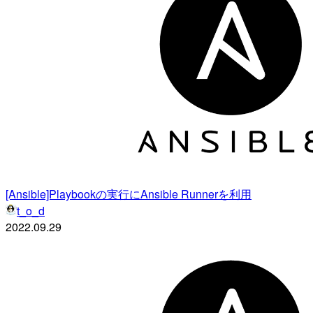
[Ansible]Playbookの実行にAnsible Runnerを利用
t_o_d
2022.09.29