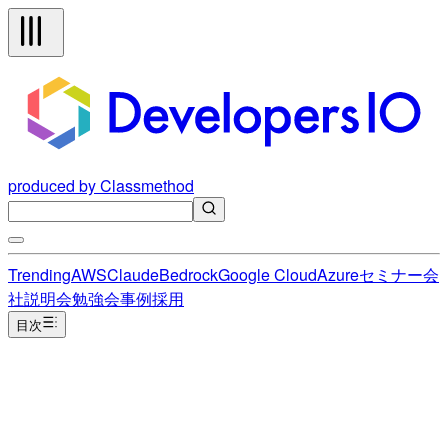
produced by Classmethod
Trending
AWS
Claude
Bedrock
Google Cloud
Azure
セミナー
会
社説明会
勉強会
事例
採用
目次