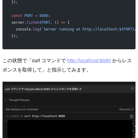
});
const
 PORT
 =
 8080
;
server.
listen
(
PORT
, () 
=>
 {
  console.
log
(
`Server running at http://localhost:${
PORT
}/
});
この状態で「curl コマンドで
http://localhost:8080
からレス
ポンスを取得して」と指示してみます。