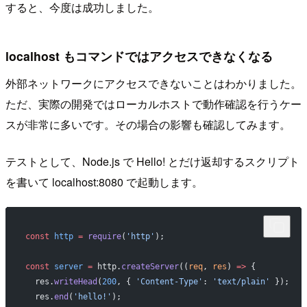
すると、今度は成功しました。
localhost もコマンドではアクセスできなくなる
外部ネットワークにアクセスできないことはわかりました。
ただ、実際の開発ではローカルホストで動作確認を行うケー
スが非常に多いです。その場合の影響も確認してみます。
テストとして、Node.js で Hello! とだけ返却するスクリプト
を書いて localhost:8080 で起動します。
const
 http
 =
 require
(
'http'
);
const
 server
 =
 http.
createServer
((
req
, 
res
) 
=>
 {
  res.
writeHead
(
200
, { 
'Content-Type'
: 
'text/plain'
 });
  res.
end
(
'hello!'
);