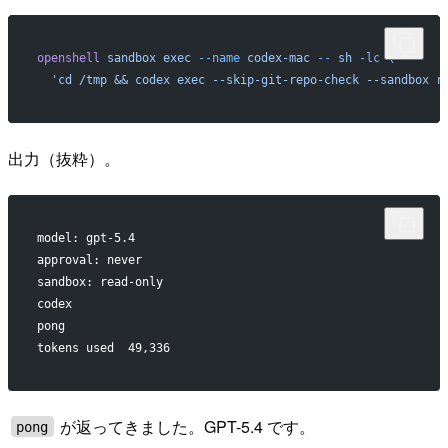
openshell
 sandbox
 exec
 --name
 codex-mac
 --
 sh
 -lc
 \
  'cd /tmp && codex exec --skip-git-repo-check --sandbox r
出力（抜粋）。
model: gpt-5.4
approval: never
sandbox: read-only
codex
pong
tokens used  49,336
が返ってきました。GPT-5.4 です。
pong