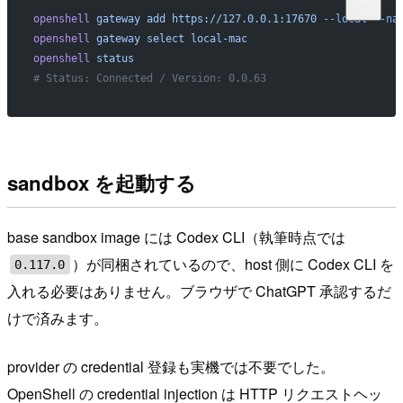
openshell
 gateway
 add
 https://127.0.0.1:17670
 --local
 --na
openshell
 gateway
 select
 local-mac
openshell
 status
# Status: Connected / Version: 0.0.63
sandbox を起動する
base sandbox image には Codex CLI（執筆時点では
）が同梱されているので、host 側に Codex CLI を
0.117.0
入れる必要はありません。ブラウザで ChatGPT 承認するだ
けで済みます。
provider の credential 登録も実機では不要でした。
OpenShell の credential injection は HTTP リクエストヘッ