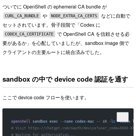
ついでに OpenShell の ephemeral CA bundle が
や
などに自動で
CURL_CA_BUNDLE
NODE_EXTRA_CA_CERTS
セットされています。骨子段階で「Codex に
で OpenShell CA を信頼させる必
CODEX_CA_CERTIFICATE
要があるか」を心配していましたが、sandbox image 側で
クライアントの主要ルートに統合済みでした。
sandbox の中で device code 認証を通す
ここで device code フローを使います。
openshell
 sandbox
 exec
 --name
 codex-mac
 --
 sh
 -lc
 'codex l
# Visit https://chatgpt.com/oauth/device?user_code=XXXX-XX
# Waiting for authorization...