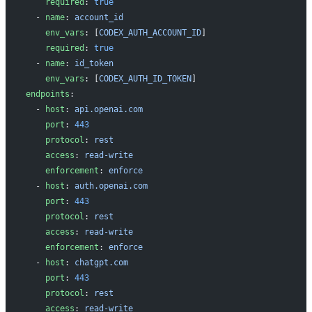
    required
: 
true
  - 
name
: 
account_id
    env_vars
: [
CODEX_AUTH_ACCOUNT_ID
]
    required
: 
true
  - 
name
: 
id_token
    env_vars
: [
CODEX_AUTH_ID_TOKEN
]
endpoints
:
  - 
host
: 
api.openai.com
    port
: 
443
    protocol
: 
rest
    access
: 
read-write
    enforcement
: 
enforce
  - 
host
: 
auth.openai.com
    port
: 
443
    protocol
: 
rest
    access
: 
read-write
    enforcement
: 
enforce
  - 
host
: 
chatgpt.com
    port
: 
443
    protocol
: 
rest
    access
: 
read-write