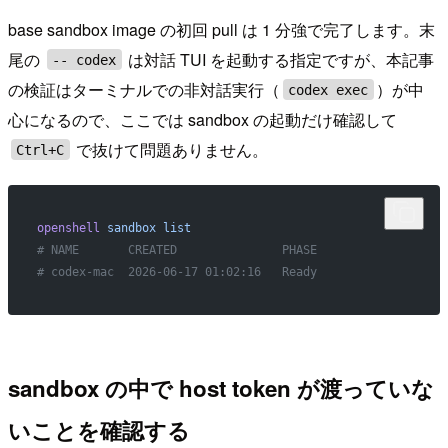
base sandbox image の初回 pull は 1 分強で完了します。末
尾の
は対話 TUI を起動する指定ですが、本記事
-- codex
の検証はターミナルでの非対話実行（
）が中
codex exec
心になるので、ここでは sandbox の起動だけ確認して
で抜けて問題ありません。
Ctrl+C
openshell
 sandbox
 list
# NAME       CREATED               PHASE
# codex-mac  2026-06-17 01:02:16   Ready
sandbox の中で host token が渡っていな
いことを確認する