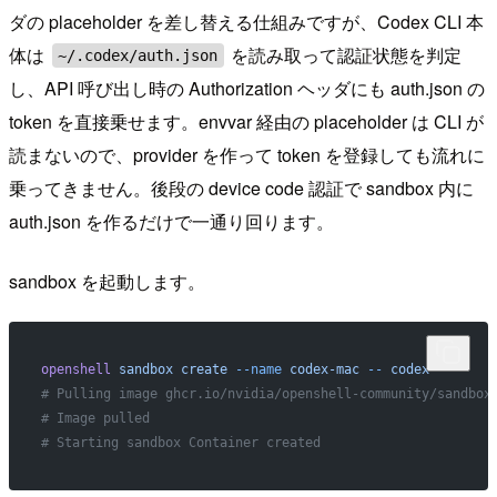
ダの placeholder を差し替える仕組みですが、Codex CLI 本
体は
を読み取って認証状態を判定
~/.codex/auth.json
し、API 呼び出し時の Authorization ヘッダにも auth.json の
token を直接乗せます。envvar 経由の placeholder は CLI が
読まないので、provider を作って token を登録しても流れに
乗ってきません。後段の device code 認証で sandbox 内に
auth.json を作るだけで一通り回ります。
sandbox を起動します。
openshell
 sandbox
 create
 --name
 codex-mac
 --
 codex
# Pulling image ghcr.io/nvidia/openshell-community/sandbox
# Image pulled
# Starting sandbox Container created