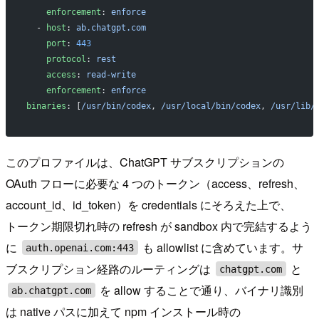
    enforcement
: 
enforce
  - 
host
: 
ab.chatgpt.com
    port
: 
443
    protocol
: 
rest
    access
: 
read-write
    enforcement
: 
enforce
binaries
: [
/usr/bin/codex
, 
/usr/local/bin/codex
, 
/usr/lib/
このプロファイルは、ChatGPT サブスクリプションの
OAuth フローに必要な 4 つのトークン（access、refresh、
account_id、id_token）を credentials にそろえた上で、
トークン期限切れ時の refresh が sandbox 内で完結するよう
に
も allowlist に含めています。サ
auth.openai.com:443
ブスクリプション経路のルーティングは
と
chatgpt.com
を allow することで通り、バイナリ識別
ab.chatgpt.com
は native パスに加えて npm インストール時の