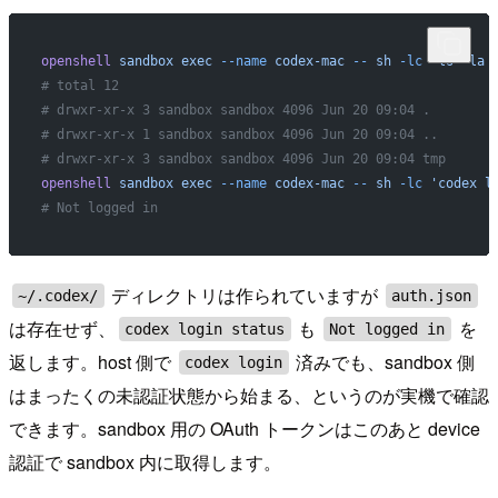
openshell
 sandbox
 exec
 --name
 codex-mac
 --
 sh
 -lc
 'ls -la 
# total 12
# drwxr-xr-x 3 sandbox sandbox 4096 Jun 20 09:04 .
# drwxr-xr-x 1 sandbox sandbox 4096 Jun 20 09:04 ..
# drwxr-xr-x 3 sandbox sandbox 4096 Jun 20 09:04 tmp
openshell
 sandbox
 exec
 --name
 codex-mac
 --
 sh
 -lc
 'codex l
# Not logged in
ディレクトリは作られていますが
~/.codex/
auth.json
は存在せず、
も
を
codex login status
Not logged in
返します。host 側で
済みでも、sandbox 側
codex login
はまったくの未認証状態から始まる、というのが実機で確認
できます。sandbox 用の OAuth トークンはこのあと device
認証で sandbox 内に取得します。