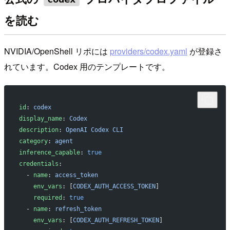
を読む
NVIDIA/OpenShell リポには
providers/codex.yaml
が登録さ
れています。Codex 用のテンプレートです。
id
: 
codex
display_name
: 
Codex
description
: 
OpenAI Codex CLI
category
: 
agent
inference_capable
: 
true
credentials
:
  - 
name
: 
access_token
    env_vars
: [
CODEX_AUTH_ACCESS_TOKEN
]
    required
: 
true
  - 
name
: 
refresh_token
    env_vars
: [
CODEX_AUTH_REFRESH_TOKEN
]