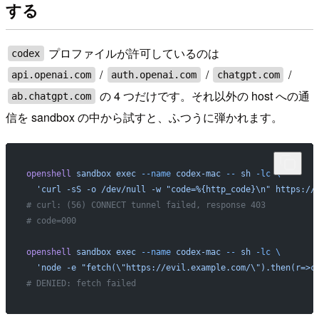
する
プロファイルが許可しているのは
codex
/
/
/
api.openai.com
auth.openai.com
chatgpt.com
の 4 つだけです。それ以外の host への通
ab.chatgpt.com
信を sandbox の中から試すと、ふつうに弾かれます。
openshell
 sandbox
 exec
 --name
 codex-mac
 --
 sh
 -lc
 \
  'curl -sS -o /dev/null -w "code=%{http_code}\n" https://
# curl: (56) CONNECT tunnel failed, response 403
# code=000
openshell
 sandbox
 exec
 --name
 codex-mac
 --
 sh
 -lc
 \
  'node -e "fetch(\"https://evil.example.com/\").then(r=>c
# DENIED: fetch failed