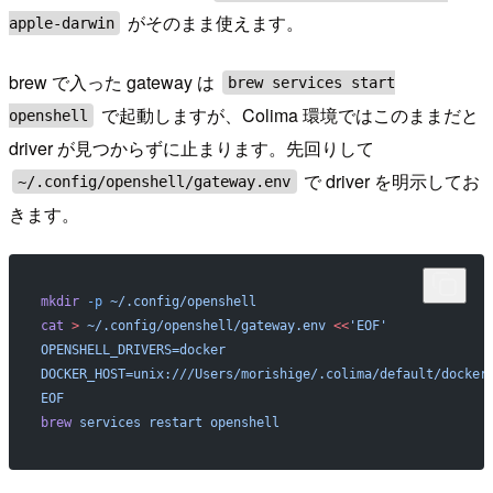
がそのまま使えます。
apple-darwin
brew で入った gateway は
brew services start
で起動しますが、Colima 環境ではこのままだと
openshell
driver が見つからずに止まります。先回りして
で driver を明示してお
~/.config/openshell/gateway.env
きます。
mkdir
 -p
 ~/.config/openshell
cat
 >
 ~/.config/openshell/gateway.env
 <<
'EOF'
OPENSHELL_DRIVERS=docker
DOCKER_HOST=unix:///Users/morishige/.colima/default/docker
EOF
brew
 services
 restart
 openshell