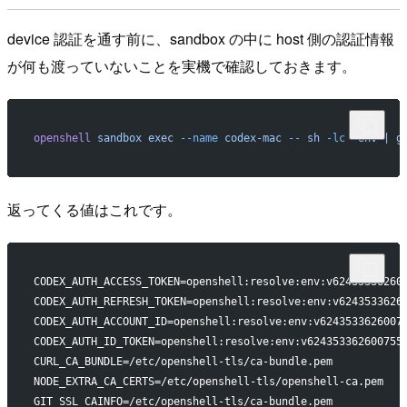
device 認証を通す前に、sandbox の中に host 側の認証情報
が何も渡っていないことを実機で確認しておきます。
openshell
 sandbox
 exec
 --name
 codex-mac
 --
 sh
 -lc
 'env | g
返ってくる値はこれです。
CODEX_AUTH_ACCESS_TOKEN=openshell:resolve:env:v62435336260
CODEX_AUTH_REFRESH_TOKEN=openshell:resolve:env:v6243533626
CODEX_AUTH_ACCOUNT_ID=openshell:resolve:env:v6243533626007
CODEX_AUTH_ID_TOKEN=openshell:resolve:env:v624353362600755
CURL_CA_BUNDLE=/etc/openshell-tls/ca-bundle.pem
NODE_EXTRA_CA_CERTS=/etc/openshell-tls/openshell-ca.pem
GIT_SSL_CAINFO=/etc/openshell-tls/ca-bundle.pem