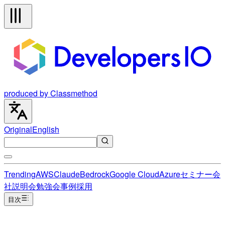
produced by Classmethod
Original
English
Trending
AWS
Claude
Bedrock
Google Cloud
Azure
セミナー
会
社説明会
勉強会
事例
採用
目次