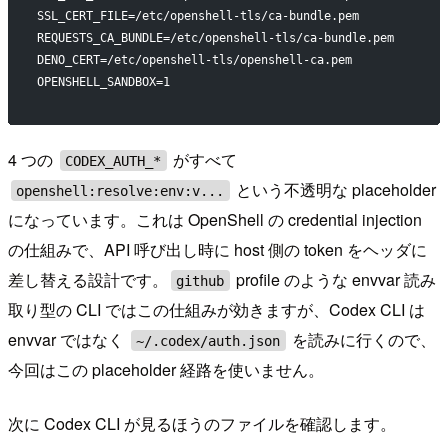
SSL_CERT_FILE=/etc/openshell-tls/ca-bundle.pem
REQUESTS_CA_BUNDLE=/etc/openshell-tls/ca-bundle.pem
DENO_CERT=/etc/openshell-tls/openshell-ca.pem
OPENSHELL_SANDBOX=1
4 つの
がすべて
CODEX_AUTH_*
という不透明な placeholder
openshell:resolve:env:v...
になっています。これは OpenShell の credential injection
の仕組みで、API 呼び出し時に host 側の token をヘッダに
差し替える設計です。
profile のような envvar 読み
github
取り型の CLI ではこの仕組みが効きますが、Codex CLI は
envvar ではなく
を読みに行くので、
~/.codex/auth.json
今回はこの placeholder 経路を使いません。
次に Codex CLI が見るほうのファイルを確認します。