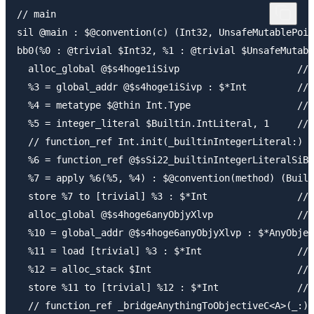
// main

sil @main : $@convention(c) (Int32, UnsafeMutablePoin
bb0(%0 : @trivial $Int32, %1 : @trivial $UnsafeMutabl
  alloc_global @$s4hoge1iSivp                     // 
  %3 = global_addr @$s4hoge1iSivp : $*Int         // 
  %4 = metatype $@thin Int.Type                   // 
  %5 = integer_literal $Builtin.IntLiteral, 1     // 
  // function_ref Int.init(_builtinIntegerLiteral:)

  %6 = function_ref @$sSi22_builtinIntegerLiteralSiBI
  %7 = apply %6(%5, %4) : $@convention(method) (Built
  store %7 to [trivial] %3 : $*Int                // 
  alloc_global @$s4hoge6anyObjyXlvp               // 
  %10 = global_addr @$s4hoge6anyObjyXlvp : $*AnyObjec
  %11 = load [trivial] %3 : $*Int                 // 
  %12 = alloc_stack $Int                          // 
  store %11 to [trivial] %12 : $*Int              // 
  // function_ref _bridgeAnythingToObjectiveC<A>(_:)
