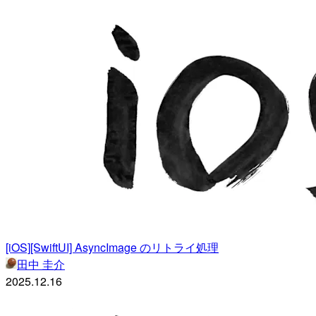
[iOS][SwiftUI] AsyncImage のリトライ処理
田中 圭介
2025.12.16