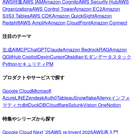
AWS特集
AWS IAM
Amazon Cognito
AWS Security Hub
AWS
Organizations
AWS Control Tower
Amazon EC2
Amazon
S3
S3 Tables
AWS CDK
Amazon QuickSight
Amazon
Redshift
AWS Amplify
Amazon CloudFront
Amazon Connect
注目のテーマ
生成AI
MCP
ChatGPT
Claude
Amazon Bedrock
RAG
Amazon
Q
GitHub Copilot
Devin
Cursor
Obsidian
モダンデータスタック
Python
セキュリティ
PM
プロダクトやサービスで探す
Google Cloud
Microsoft
Azure
LINE
Zendesk
Auth0
Tableau
Snowflake
Alteryx
インフォ
マティカ
dbt
DuckDB
Cloudflare
Splunk
Vision One
Notion
特集やシリーズから探す
Google Cloud Next ’25
AWS re:Invent 2025
AWS再入門