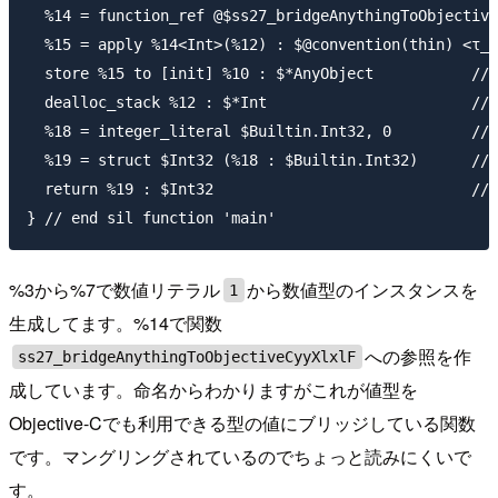
  %14 = function_ref @$ss27_bridgeAnythingToObjective
  %15 = apply %14<Int>(%12) : $@convention(thin) <τ_0
  store %15 to [init] %10 : $*AnyObject           // 
  dealloc_stack %12 : $*Int                       // 
  %18 = integer_literal $Builtin.Int32, 0         // 
  %19 = struct $Int32 (%18 : $Builtin.Int32)      // 
  return %19 : $Int32                             // 
%3から%7で数値リテラル
から数値型のインスタンスを
1
生成してます。%14で関数
への参照を作
ss27_bridgeAnythingToObjectiveCyyXlxlF
成しています。命名からわかりますがこれが値型を
Objective-Cでも利用できる型の値にブリッジしている関数
です。マングリングされているのでちょっと読みにくいで
す。