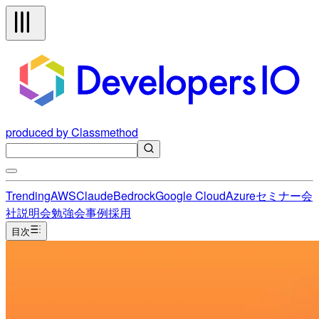
produced by Classmethod
Trending
AWS
Claude
Bedrock
Google Cloud
Azure
セミナー
会
社説明会
勉強会
事例
採用
目次