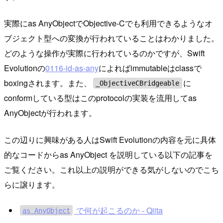
実際にas AnyObjectでObjective-Cでも利用できるようなオ
ブジェクト型への変換が行われていることはわかりました。
どのような操作が実際に行われているのかですが、Swift
Evolutionの
0116-id-as-any
によればimmutableはclassで
boxingされます。また、
に
_ObjectiveCBridgeable
conformしている型はこのprotocolの実装を流用してas
AnyObjectが行われます。
この辺りに興味がある人はSwift Evolutionの内容を元に具体
的なコードからas AnyObject を説明している以下の記事を
ご覧ください。これ以上の説明ができる気がしないのでこち
らに譲ります。
で何が起こるのか - Qiita
as AnyObject