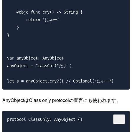
    @objc func cry() -> String {

        return "にゃー"

    }

}

var anyObject: AnyObject

anyObject = ClassCat("たま")

AnyObjectはClass only protocolの宣言にも使われます。
protocol ClassOnly: AnyObject {}
