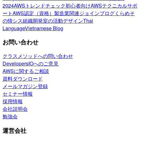
2024
AWSトレンドチェック
初心者向け
AWSテクニカルサポ
ート
AWS認定（資格）
製造業関連
ジョインブログ
くらめそ
の情シス
組織開発室の活動
デザイン
Thai
Language
Vietnamese Blog
お問い合わせ
クラスメソッドへの問い合わせ
DevelopersIOへのご意見
AWSに関するご相談
資料ダウンロード
メールマガジン登録
セミナー情報
採用情報
会社説明会
勉強会
運営会社