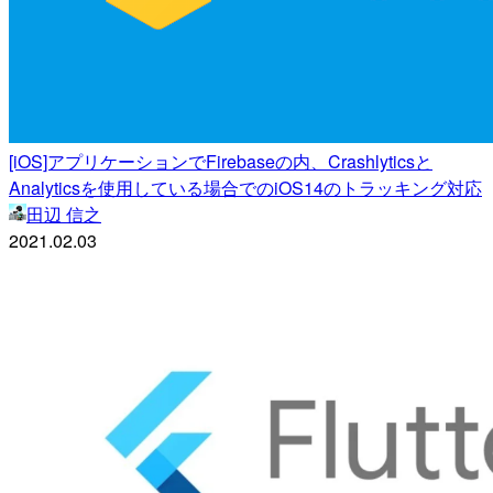
[iOS]アプリケーションでFirebaseの内、Crashlyticsと
Analyticsを使用している場合でのiOS14のトラッキング対応
田辺 信之
2021.02.03