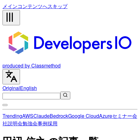
メインコンテンツへスキップ
produced by Classmethod
Original
English
Trending
AWS
Claude
Bedrock
Google Cloud
Azure
セミナー
会
社説明会
勉強会
事例
採用