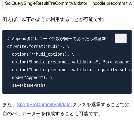
SqlQuerySingleResultPreCommitValidator
hoodie.precommit.vali
例えば、以下のように利用することが可能です。
# Append後にレコード件数が同一であったら検証OK

df.write.format("hudi"). \

  options(**hudi_options). \

  option("hoodie.precommit.validators", "org.apache.h
  option("hoodie.precommit.validators.equality.
  mode("Append"). \

また、
SparkPreCommitValidator
クラスを継承することで独
自のバリデーターを作成することも可能です。