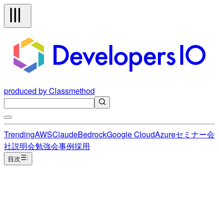
produced by Classmethod
Trending
AWS
Claude
Bedrock
Google Cloud
Azure
セミナー
会
社説明会
勉強会
事例
採用
目次