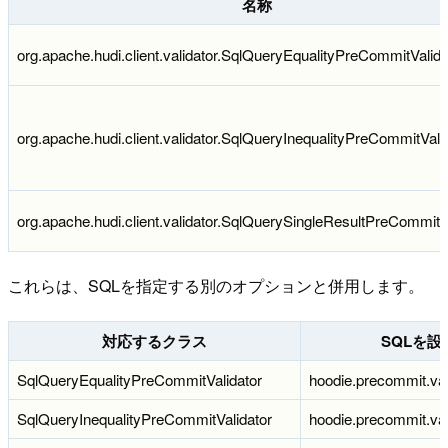
名称
org.apache.hudi.client.validator.SqlQueryEqualityPreCommitValida
org.apache.hudi.client.validator.SqlQueryInequalityPreCommitVali
org.apache.hudi.client.validator.SqlQuerySingleResultPreCommitV
これらは、SQLを指定する別のオプションと併用します。
対応するクラス
SQLを
SqlQueryEqualityPreCommitValidator
hoodie.precommit.vali
SqlQueryInequalityPreCommitValidator
hoodie.precommit.vali