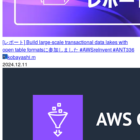
[レポート] Build large-scale transactional data lakes with
open table formatsに参加しました #AWSreInvent #ANT336
kobayashi.m
2024.12.11