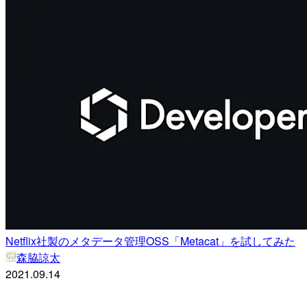
Netflix社製のメタデータ管理OSS「Metacat」を試してみた
森脇諒太
2021.09.14