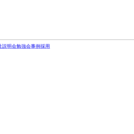
社説明会
勉強会
事例
採用