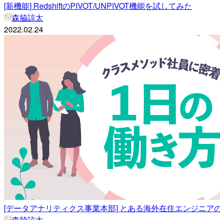
[新機能] RedshiftのPIVOT/UNPIVOT機能を試してみた
森脇諒太
2022.02.24
[データアナリティクス事業本部] とある海外在住エンジニアの
森脇諒太