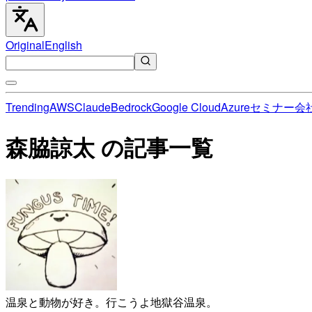
Original
English
Trending
AWS
Claude
Bedrock
Google Cloud
Azure
セミナー
会
森脇諒太 の記事一覧
温泉と動物が好き。行こうよ地獄谷温泉。