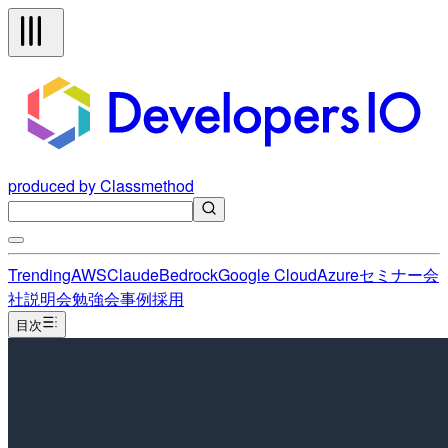
produced by Classmethod
Trending
AWS
Claude
Bedrock
Google Cloud
Azure
セミナー
会
社説明会
勉強会
事例
採用
目次